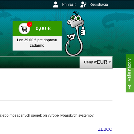
Prihlásiť
Registrácia
0
0,00 €
Len
29.00
€ pre dopravu
zadarmo
EUR
Ceny v:
 alebo mosadzných spojek pri výrobe rybárských systémov.
ZEBCO