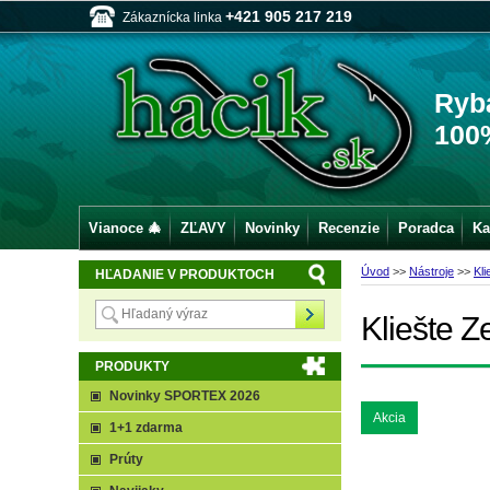
+421 905 217 219
Zákaznícka linka
Ryb
100
Vianoce 🎄
ZĽAVY
Novinky
Recenzie
Poradca
Ka
Úvod
>>
Nástroje
>>
Kli
HĽADANIE V PRODUKTOCH
Kliešte Z
PRODUKTY
Novinky SPORTEX 2026
Akcia
1+1 zdarma
Prúty