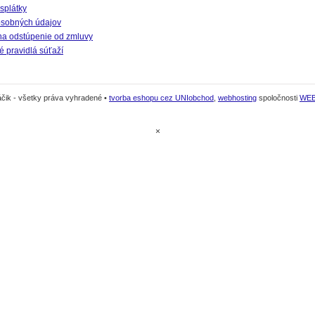
splátky
sobných údajov
na odstúpenie od zmluvy
 pravidlá súťaží
čik - všetky práva vyhradené •
tvorba eshopu cez UNIobchod
,
webhosting
spoločnosti
WE
×