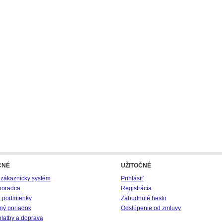
CNÉ
UŽITOČNÉ
 zákaznícky systém
Prihlásiť
poradca
Registrácia
 podmienky
Zabudnuté heslo
ný poriadok
Odstúpenie od zmluvy
platby a doprava