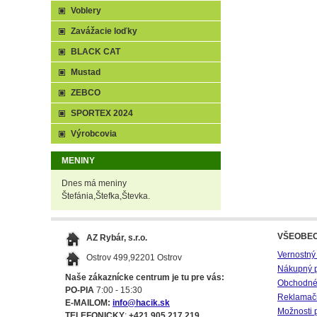
Voblery
Zavážacie loďky
BLACK CAT
Mustad
ZEBCO
SPORTEX 2024
Výrobcovia
MENINY
Dnes má meniny
Štefánia,Štefka,Števka.
VŠEOBE
AZ Rybár, s.r.o.
Vernostný
Ostrov 499,92201 Ostrov
Nákupný 
Naše zákaznícke centrum je tu pre vás:
Obchodné
PO-PIA
7:00 - 15:30
Reklamač
E-MAILOM:
info@hacik.sk
Možnosti 
TELEFONICKY
:
+421 905 217 219