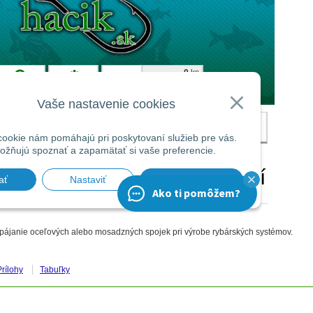
 spájanie oceľových alebo mosadzných spojek pri výrobe rybárských systémov.
Prílohy
Tabuľky