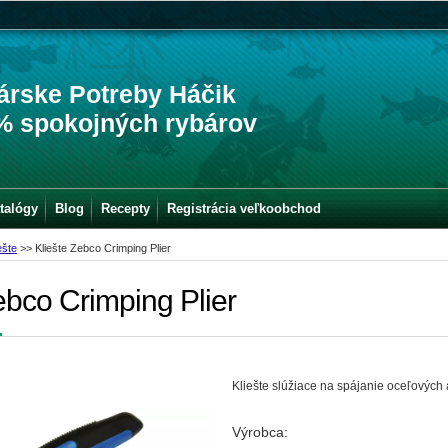
árske Potreby Háčik
% spokojných rybárov
talógy
Blog
Recepty
Registrácia veľkoobchod
ešte
>>
Kliešte Zebco Crimping Plier
ebco Crimping Plier
Kliešte slúžiace na spájanie oceľových
Výrobca: