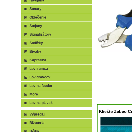
Navijaky
Sonary
Oblečenie
Stojany
Signalizátory
Stoličky
Bivaky
Kaprarina
Lov sumca
Lov dravcov
Lov na feeder
More
Lov na plavak
Kliešte Zebco Cr
Výpredaj
Bižutéria
Bójky