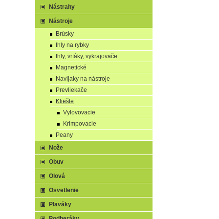
Nástrahy
Nástroje
Brúsky
Ihly na rybky
Ihly, vrtáky, vykrajovače
Magnetické
Navijaky na nástroje
Prevliekače
Kliešte
Vylovovacie
Krimpovacie
Peany
Nože
Obuv
Olová
Osvetlenie
Plaváky
Podberáky