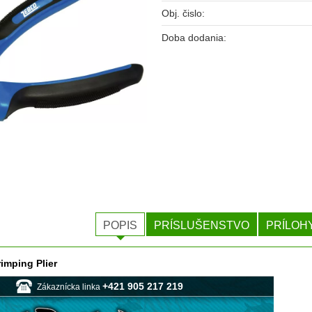
Obj. čislo:
Doba dodania:
POPIS
PRÍSLUŠENSTVO
PRÍLOH
imping Plier