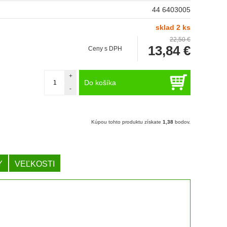
44 6403005
sklad 2 ks
22,50 €
13,84
€
Ceny s DPH
+
Do košíka
-
Kúpou tohto produktu získate
1,38
bodov.
Y
VEĽKOSTI