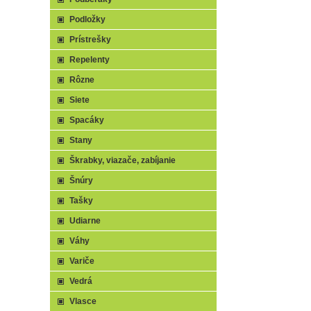
Podložky
Prístrešky
Repelenty
Rôzne
Siete
Spacáky
Stany
Škrabky, viazače, zabíjanie
Šnúry
Tašky
Udiarne
Váhy
Variče
Vedrá
Vlasce