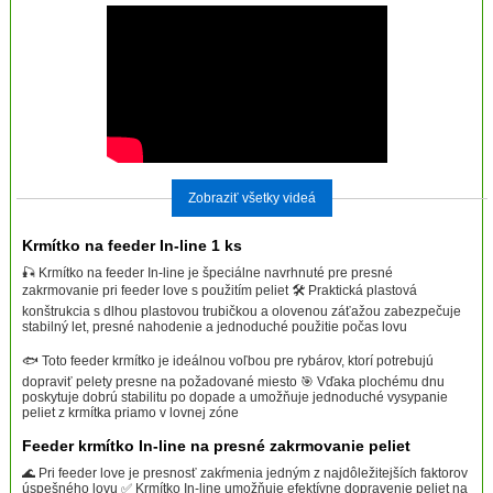
Zobraziť všetky videá
Krmítko na feeder In-line 1 ks
🎣 Krmítko na feeder In-line je špeciálne navrhnuté pre presné
zakrmovanie pri feeder love s použitím peliet 🛠️ Praktická plastová
konštrukcia s dlhou plastovou trubičkou a olovenou záťažou zabezpečuje
stabilný let, presné nahodenie a jednoduché použitie počas lovu
🐟 Toto feeder krmítko je ideálnou voľbou pre rybárov, ktorí potrebujú
dopraviť pelety presne na požadované miesto 🎯 Vďaka plochému dnu
poskytuje dobrú stabilitu po dopade a umožňuje jednoduché vysypanie
peliet z krmítka priamo v lovnej zóne
Feeder krmítko In-line na presné zakrmovanie peliet
🌊 Pri feeder love je presnosť zakŕmenia jedným z najdôležitejších faktorov
úspešného lovu ✅ Krmítko In-line umožňuje efektívne dopravenie peliet na