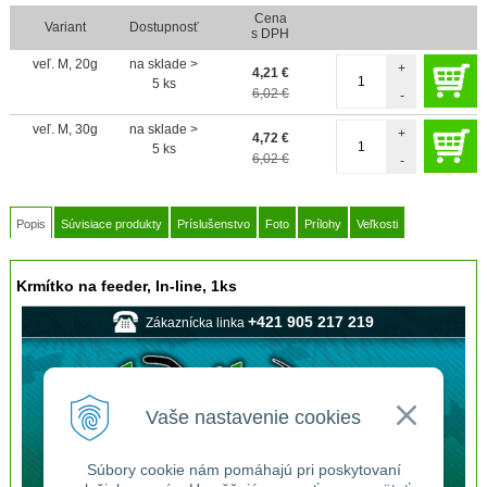
Cena
Variant
Dostupnosť
s DPH
veľ. M, 20g
na sklade >
+
4,21
€
5 ks
6,02 €
-
veľ. M, 30g
na sklade >
+
4,72
€
5 ks
6,02 €
-
Popis
Súvisiace produkty
Príslušenstvo
Foto
Prílohy
Veľkosti
Krmítko na feeder, In-line, 1ks