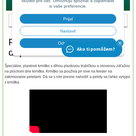
Špeciálne, plastové krmítko s dlhou plastovou trubičkou a olovenou záťažou
na plochom dne krmítka. Krmítko sa používa pri love na feeder na
zakrmovanie peletami. Dá sa s ním presne nahodiť a pelety sa ľahko vysypú
z krmítka.