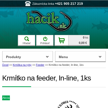
+421 905 217 219
Zákaznícka linka
0
ks
0,00 €
Hľadať
Prihlásiť
Produkty
Menu
Úvod
>>
Krmítka na ryby
>>
Feeder
>>
Krmítko na feeder, In-line, 1ks
Krmítko na feeder, In-line, 1ks
Akcia