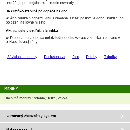
umožňuje presnejšie umiestnenie návnady
Je krmítko stabilné po dopade na dno
🌊 Áno, vďaka plochému dnu a olovenej záťaži poskytuje dobrú stabilitu po
položení na lovné miesto
Ako sa pelety uvoľnia z krmítka
🧩 Po dopade na dno sa pelety jednoducho vysypú z krmítka a zostanú v
blízkosti lovnej zóny
Súvisiace produkty
Príslušenstvo
Foto
Prílohy
Tabuľky
MENINY
Dnes má meniny Štefánia,Štefka,Števka.
Vernostný zákaznícky systém
Nákupný poradca