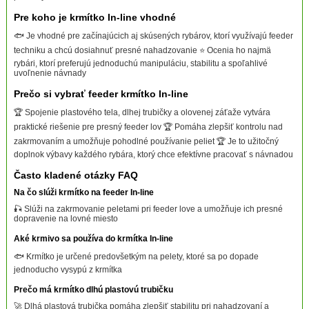
Pre koho je krmítko In-line vhodné
🐟 Je vhodné pre začínajúcich aj skúsených rybárov, ktorí využívajú feeder
techniku a chcú dosiahnuť presné nahadzovanie ⭐ Ocenia ho najmä
rybári, ktorí preferujú jednoduchú manipuláciu, stabilitu a spoľahlivé
uvoľnenie návnady
Prečo si vybrať feeder krmítko In-line
🏆 Spojenie plastového tela, dlhej trubičky a olovenej záťaže vytvára
praktické riešenie pre presný feeder lov 🏆 Pomáha zlepšiť kontrolu nad
zakrmovaním a umožňuje pohodlné používanie peliet 🏆 Je to užitočný
doplnok výbavy každého rybára, ktorý chce efektívne pracovať s návnadou
Často kladené otázky FAQ
Na čo slúži krmítko na feeder In-line
🎣 Slúži na zakrmovanie peletami pri feeder love a umožňuje ich presné
dopravenie na lovné miesto
Aké krmivo sa používa do krmítka In-line
🐟 Krmítko je určené predovšetkým na pelety, ktoré sa po dopade
jednoducho vysypú z krmítka
Prečo má krmítko dlhú plastovú trubičku
🚀 Dlhá plastová trubička pomáha zlepšiť stabilitu pri nahadzovaní a