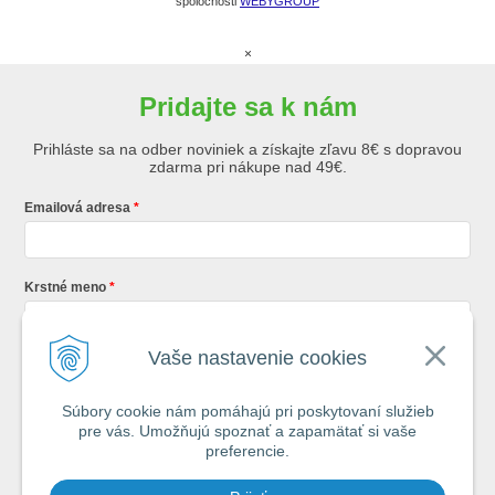
spoločnosti
WEBYGROUP
×
Pridajte sa k nám
Prihláste sa na odber noviniek a získajte zľavu 8€ s dopravou
zdarma pri nákupe nad 49€.
Emailová adresa
Krstné meno
Vaše nastavenie cookies
Registráciou súhlasíte so
všeobecnými obchodnými podmienkami AZ
Rybár
s.r.o.
Súbory cookie nám pomáhajú pri poskytovaní služieb
pre vás. Umožňujú spoznať a zapamätať si vaše
*
preferencie.
Každý týždeň si od nás nájdete v schránke : 1x Rybársky Poradca a 1x