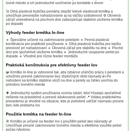
lovné miesto a ich jednoduché uvoľnenie po kontakte s dnom
🚀 Dlhá plastová trubička pomáha zlepšiť letové vlastnosti krmítka a
umožňuje presnejšie nahadzovanie aj na väčšiu vzdialenosť ⚙️ Olovená
záťaž umiestnená na plochom dne zabezpečuje stabilné uloženie krmítka
po dopade
Výhody feeder krmítka In-line
🔹 Špeciálne určené na zakrmovanie peletami 🔹 Pevná plastová
konštrukcia pre praktické používanie 🔹 Dlhá plastová trubička pre lepšiu
presnosť pri nahadzovaní 🔹 Olovená záťaž pre stabilitu na dne 🔹 Ploché
dno pre spoľahlivé uloženie krmítka 🔹 Jednoduché vysypanie peliet po
dopade 🔹 Vhodné pre rôzne feeder montáže
Praktická konštrukcia pre efektívny feeder lov
🧩 Krmítko In-line je vytvorené tak, aby rybárovi uľahčilo prácu s peletami a
umožnilo presné zakrmovanie bez zbytočných strát návnady 🎣 Po
nahodení sa krmítko stabilne uloží na dne a pelety sa ľahko uvoľnia do
priestoru lovného miesta
🐠 Jednoduchý systém používania ocenia rybári, ktorí hľadajú spoľahlivé
riešenie na pravidelné a presné dávkovanie peliet 📍 Vďaka praktickému
prevedeniu je vhodné na situácie, kde je potrebné udržať návnadu presne
tam, kde prebieha lov
Použitie krmítka na feeder In-line
🎯 Krmítko je určené na feeder lov s použitím peliet ako návnady 🌿
Umožňuje presné zakrmovanie lovného miesta a efektívne využitie peliet
počas rybolovu