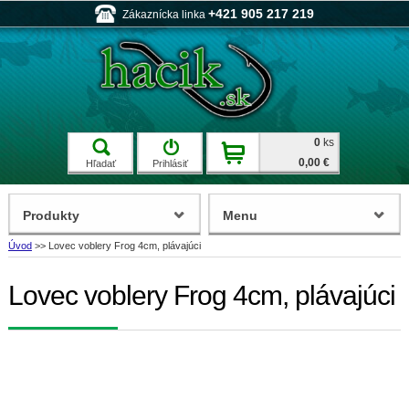
+421 905 217 219
Zákaznícka linka
0
ks
0,00 €
Hľadať
Prihlásiť
Produkty
Menu
Úvod
>>
Lovec voblery Frog 4cm, plávajúci
Lovec voblery Frog 4cm, plávajúci