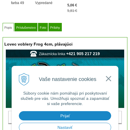
farba 49
Vypredané
5,06
€
5,81 €
Popis
Príslušenstvo
Foto
Prílohy
Lovec voblery Frog 4cm, plávajúci