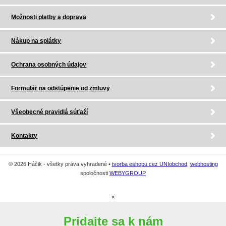
Možnosti platby a doprava
Nákup na splátky
Ochrana osobných údajov
Formulár na odstúpenie od zmluvy
Všeobecné pravidlá súťaží
Kontakty
© 2026 Háčik - všetky práva vyhradené •
tvorba eshopu cez UNIobchod
,
webhosting
spoločnosti
WEBYGROUP
×
Pridajte sa k nám