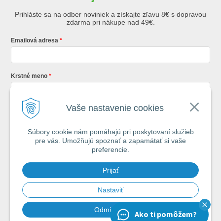
Prihláste sa na odber noviniek a získajte zľavu 8€ s dopravou
zdarma pri nákupe nad 49€.
Emailová adresa
Krstné meno
Vaše nastavenie cookies
Registráciou súhlasíte so
všeobecnými obchodnými podmienkami AZ
Rybár
s.r.o.
Súbory cookie nám pomáhajú pri poskytovaní služieb
pre vás. Umožňujú spoznať a zapamätať si vaše
*
preferencie.
Každý týždeň si od nás nájdete v schránke : 1x Rybársky Poradca a 1x
Prijať
akčná ponuka. 1x mesačne prehľad nových článkov z nášho blogu.
Ochrana vašich osobných údajov je pre nás na 1. mieste.
Zoznámte sa s
našimi zásadami spracovania osobných údajov
Nastaviť
Odmietnuť
Ako ti pomôžem?
Chcem odoberať