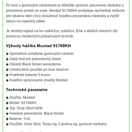
Pri love s gumovými nástrahami je dôležité správne upevnenie nástrahy a
prirodzený pohyb vo vode. Mustad 91768KH poskytuje spoľahlivé riešenie
pre rybárov, ktorí chcú dosiahnuť kvalitnú prezentáciu nástrahy a zvýšiť
šancu na úspešný záber.
Je vhodný najmä na lov ostriežov, zubáčov, šťúk a ďalších dravých rýb
pomocou moderných prívlačových techník.
Výhody háčika Mustad 91768KH
◆ Spoľahlivé uchytenie gumových nástrah
◆ Ostrý hrot pre jednoduchý zásek
◆ Odolné Black Nickel prevedenie
◆ Univerzálne použitie pri love dravcov
◆ Praktické balenie 5 kusov
◆ Kvalitné spracovanie značky Mustad
Technické parametre
◆ Značka: Mustad
◆ Model: 91768KH
◆ Typ: Drop Shot háčik
◆ Farebné prevedenie: Black Nickel
◆ Balenie: 5 ks
◆ Použitie: Drop Shot, Texas rig, Carolina rig, gumové nástrahy