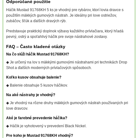
Odporúčané použitie
Háčik Mustad 91768KH 5 ks je vhodný pre rybárov, ktorí lovia dravce s
použitím mäkkých gumových nástrah. Je ideálny pri love ostriežov,
zubáčov, šťúk a ďalších dravých rýb.
Predstavuje praktický doplnok výbavy každého prívlačiara, ktorý hľadá
pevný, ostrý a spoľahlivý háčik pre svoje nástrahové zostavy.
FAQ – Často kladené otázky
Na čo slúži háčik Mustad 91768KH?
◆ Je určený na lov s mäkkými gumovými nástrahami pri technikách Drop
Shot a ďalších moderných prívlačových spôsoboch.
Koľko kusov obsahuje balenie?
◆ Balenie obsahuje 5 kusov háčikov.
Na aké nástrahy je vhodný?
◆ Je vhodný na rôzne druhy mäkkých gumových nástrah používaných pri
love dravcov.
Aké je farebné prevedenie háčika?
◆ Háčik je vyhotovený v prevedení Black Nickel.
Pre koho je Mustad 91768KH vhodný?