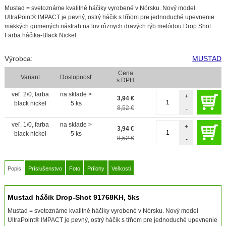
Mustad = svetoznáme kvalitné háčiky vyrobené v Nórsku. Nový model
UltraPoint® IMPACT je pevný, ostrý háčik s tŕňom pre jednoduché upevnenie
mäkkých gumených nástrah na lov rôznych dravých rýb metódou Drop Shot.
Farba háčika-Black Nickel.
Výrobca:
MUSTAD
Cena
Variant
Dostupnosť
s DPH
veľ. 2/0, farba
na sklade >
+
3,94
€
black nickel
5 ks
8,52 €
-
veľ. 1/0, farba
na sklade >
+
3,94
€
black nickel
5 ks
8,52 €
-
Popis
Príslušenstvo
Foto
Prílohy
Veľkosti
Mustad háčik Drop-Shot 91768KH, 5ks
Mustad = svetoznáme kvalitné háčiky vyrobené v Nórsku. Nový model
UltraPoint® IMPACT je pevný, ostrý háčik s tŕňom pre jednoduché upevnenie