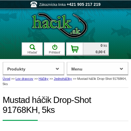
+421 905 217 219
Zákaznícka linka
0
ks
0,00 €
Hľadať
Prihlásiť
Produkty
Menu
Úvod
>>
Lov dravcov
>>
Háčiky
>>
Jednoháčiky
>>
Mustad háčik Drop-Shot 91768KH,
5ks
Mustad háčik Drop-Shot
91768KH, 5ks