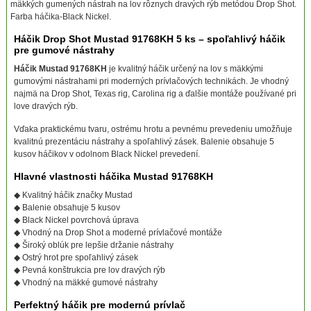
mäkkých gumených nástrah na lov rôznych dravých rýb metódou Drop Shot.
Farba háčika-Black Nickel.
Háčik Drop Shot Mustad 91768KH 5 ks – spoľahlivý háčik
pre gumové nástrahy
Háčik Mustad 91768KH
je kvalitný háčik určený na lov s mäkkými
gumovými nástrahami pri moderných prívlačových technikách. Je vhodný
najmä na Drop Shot, Texas rig, Carolina rig a ďalšie montáže používané pri
love dravých rýb.
Vďaka praktickému tvaru, ostrému hrotu a pevnému prevedeniu umožňuje
kvalitnú prezentáciu nástrahy a spoľahlivý zásek. Balenie obsahuje 5
kusov háčikov v odolnom Black Nickel prevedení.
Hlavné vlastnosti háčika Mustad 91768KH
◆ Kvalitný háčik značky Mustad
◆ Balenie obsahuje 5 kusov
◆ Black Nickel povrchová úprava
◆ Vhodný na Drop Shot a moderné prívlačové montáže
◆ Široký oblúk pre lepšie držanie nástrahy
◆ Ostrý hrot pre spoľahlivý zásek
◆ Pevná konštrukcia pre lov dravých rýb
◆ Vhodný na mäkké gumové nástrahy
Perfektný háčik pre modernú prívlač