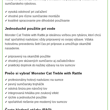
sumčiarskeho rybolovu.
✔ vysoká odolnosť pri zaťažení
✔ vhodné pre rôzne sumčiarske montáže
✔ kvalitné spracovanie pre dlhodobé používanie
Jednoduché použitie pri vode
Monster Cat Treble with Rattle je ideálnou voľbou pre rybárov, ktorí chcú
mať spoľahlivý nadväzec vždy pripravený vo svojej výbave. Vďaka
hotovému prevedeniu šetrí čas pri príprave a umožňuje okamžité
nasadenie.
✔ pripravený na okamžité použitie
✔ vhodný pre skúsených sumčiarov aj začiatočníkov
✔ praktický doplnok do každej výbavy na lov sumcov
Prečo si vybrať Monster Cat Treble with Rattle
✔ profesionálny hotový nadväzec na sumce
✔ pevný sumčiarsky trojháčik
✔ odolná šnúra pre náročný lov
✔ integrovaná hrkálka pre zvukový efekt
✔ rýchle a jednoduché použitie
✔ spoľahlivé riešenie pre moderný lov sumcov
Často kladené otázky (FAQ)