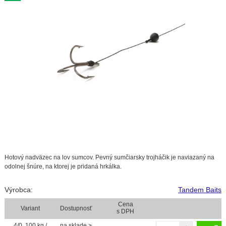
Hotový nadväzec na lov sumcov. Pevný sumčiarsky trojháčik je naviazaný na
odolnej šnúre, na ktorej je pridaná hrkálka.
Výrobca:
Tandem Baits
Cena
Variant
Dostupnosť
s DPH
4/0 ,100 kg /
na sklade >