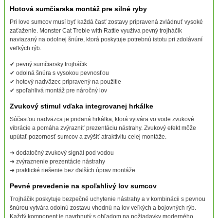
Hotová sumčiarska montáž pre silné ryby
Pri love sumcov musí byť každá časť zostavy pripravená zvládnuť vysoké
zaťaženie. Monster Cat Treble with Rattle využíva pevný trojháčik
naviazaný na odolnej šnúre, ktorá poskytuje potrebnú istotu pri zdolávaní
veľkých rýb.
✔ pevný sumčiarsky trojháčik
✔ odolná šnúra s vysokou pevnosťou
✔ hotový nadväzec pripravený na použitie
✔ spoľahlivá montáž pre náročný lov
Zvukový stimul vďaka integrovanej hrkálke
Súčasťou nadväzca je pridaná hrkálka, ktorá vytvára vo vode zvukové
vibrácie a pomáha zvýrazniť prezentáciu nástrahy. Zvukový efekt môže
upútať pozornosť sumcov a zvýšiť atraktivitu celej montáže.
➜ dodatočný zvukový signál pod vodou
➜ zvýraznenie prezentácie nástrahy
➜ praktické riešenie bez ďalších úprav montáže
Pevné prevedenie na spoľahlivý lov sumcov
Trojháčik poskytuje bezpečné uchytenie nástrahy a v kombinácii s pevnou
šnúrou vytvára odolnú zostavu vhodnú na lov veľkých a bojovných rýb.
Každý komponent je navrhnutý s ohľadom na požiadavky moderného