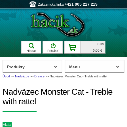
+421 905 217 219
Zákaznícka linka
0
ks
0,00 €
Hľadať
Prihlásiť
Produkty
Menu
Úvod
>>
Nadväzce
>>
Dravce
>>
Nadväzec Monster Cat - Treble with rattel
Nadväzec Monster Cat - Treble
with rattel
Akcia