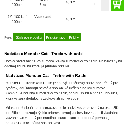
+
6,01
€
100cm
5 ks
-
6/0 ,100 kg /
Vypredané
6,01
€
100cm
Popis
Súvisiace produkty
Príslušenstvo
Prílohy
Nadväzec Monster Cat - Treble with rattel
Hotový nadväzec na lov sumcov. Pevný sumčiarsky trojháčik je naviazaný na
odolnej šnúre, na ktorej je pridaná hrkálka.
Nadväzec Monster Cat - Treble with Rattle
Monster Cat Treble with Rattle je hotový sumčiarsky nadväzec určený pre
rybárov, ktorí hľadajú pevné a spoľahlivé riešenie na lov sumcov.
Kombinuje kvalitný sumčiarsky trojháčik, odolnú šnúru a pridanú hrkálku,
ktorá vytvára dodatočný zvukový stimul vo vode.
Vďaka profesionálnemu spracovaniu je nadväzec pripravený na okamžité
použitie a umožňuje rýchlu prípravu lovnej zostavy bez nutnosti vlastného
viazania. Je vhodný pre náročné situácie, kde je potrebná pevnosť,
odolnosť a maximálna spoľahlivosť.