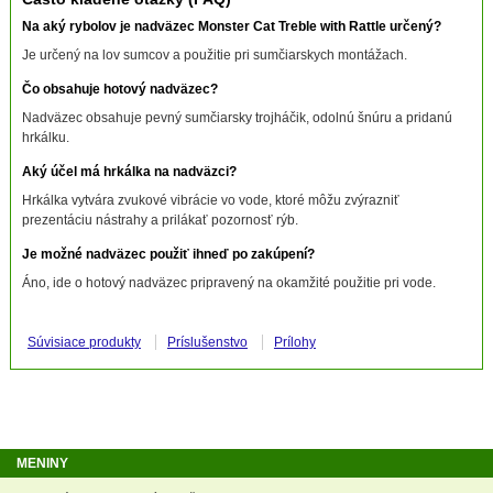
Na aký rybolov je nadväzec Monster Cat Treble with Rattle určený?
Je určený na lov sumcov a použitie pri sumčiarskych montážach.
Čo obsahuje hotový nadväzec?
Nadväzec obsahuje pevný sumčiarsky trojháčik, odolnú šnúru a pridanú
hrkálku.
Aký účel má hrkálka na nadväzci?
Hrkálka vytvára zvukové vibrácie vo vode, ktoré môžu zvýrazniť
prezentáciu nástrahy a prilákať pozornosť rýb.
Je možné nadväzec použiť ihneď po zakúpení?
Áno, ide o hotový nadväzec pripravený na okamžité použitie pri vode.
Súvisiace produkty
Príslušenstvo
Prílohy
MENINY