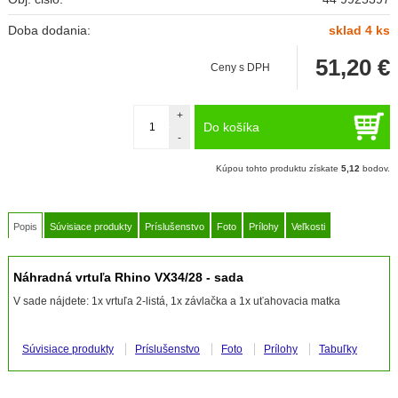
Doba dodania:
sklad 4 ks
51,20
€
Ceny s DPH
+
Do košíka
-
Kúpou tohto produktu získate
5,12
bodov.
Popis
Súvisiace produkty
Príslušenstvo
Foto
Prílohy
Veľkosti
Náhradná vrtuľa Rhino VX34/28 - sada
V sade nájdete: 1x vrtuľa 2-listá, 1x závlačka a 1x uťahovacia matka
Súvisiace produkty
Príslušenstvo
Foto
Prílohy
Tabuľky