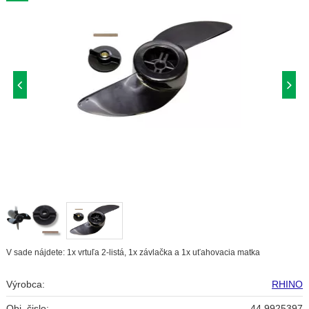
V sade nájdete: 1x vrtuľa 2-listá, 1x závlačka a 1x uťahovacia matka
Výrobca:
RHINO
Obj. čislo:
44 9925397