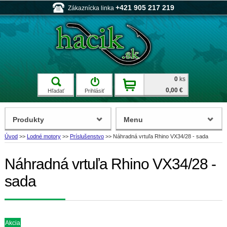
+421 905 217 219
Zákaznícka linka
0
ks
0,00 €
Hľadať
Prihlásiť
Produkty
Menu
Úvod
>>
Lodné motory
>>
Príslušenstvo
>>
Náhradná vrtuľa Rhino VX34/28 - sada
Náhradná vrtuľa Rhino VX34/28 -
sada
Akcia