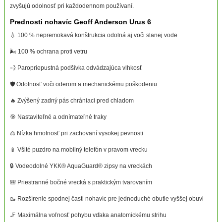
zvyšujú odolnosť pri každodennom používaní.
Prednosti nohavíc Geoff Anderson Urus 6
💧 100 % nepremokavá konštrukcia odolná aj voči slanej vode
🌬️ 100 % ochrana proti vetru
💨 Paropriepustná podšívka odvádzajúca vlhkosť
🛡️ Odolnosť voči oderom a mechanickému poškodeniu
🔥 Zvýšený zadný pás chrániaci pred chladom
🎯 Nastaviteľné a odnímateľné traky
⚖️ Nízka hmotnosť pri zachovaní vysokej pevnosti
📱 Všité puzdro na mobilný telefón v pravom vrecku
🔒 Vodeodolné YKK® AquaGuard® zipsy na vreckách
🎒 Priestranné bočné vrecká s praktickým tvarovaním
🥾 Rozšírenie spodnej časti nohavíc pre jednoduché obutie vyššej obuvi
🦵 Maximálna voľnosť pohybu vďaka anatomickému strihu