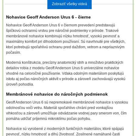
Zobraziť všetky videá
Nohavice Geoff Anderson Urus 6 - čierne
Nohavice Geoff Anderson Urus 6 v čiernom prevedení predstavujú
špičkovú ochrannú vrstvu pre náročné podmienky v prírode. Trakové
membránové nohavice kombinujú nízku hmotnosť, vysokú pevnosť a
maximálny komfort pri dlhodobom používaní. Sú navrhnuté pre všetkých,
ktorí potrebujú spoľahlivú ochranu pred dažďom, vetrom a nepriaznivým
počasím.
Moderná konštrukcia, precízny anatomický strih a množstvo praktických
detailov robia z modelu Geoff Anderson Urus 6 univerzálne nohavice
vhodné na celoročné používanie. Vďaka odolným materiálom poskytujú
istotu aj počas náročných aktivít v prírode a zároveň zachovávajú vysokú
úroveň pohodlia.
Membránové nohavice do náročných podmienok
Geoff Anderson Urus 6 sú nepremokavé membránové nohavice s vysokou
odolnosťou voči vetru. Materiál spoľahlivo chráni pred vonkajšou
vlhkosťou a zároveň umožňuje odvádzanie vodnej pary smerom von, čím
pomáha udržať príjemnú mikroklímu počas pohybu.
Nohavice sú vyrobené z moderných funkčných materiálov, ktoré spájajú
pevnosť, nízku hmotnosť a dlhú životnosť. Zosilnené namáhané časti