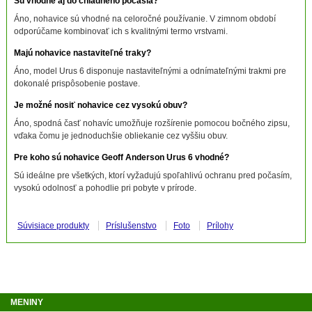
Sú vhodné aj do chladného počasia?
Áno, nohavice sú vhodné na celoročné používanie. V zimnom období
odporúčame kombinovať ich s kvalitnými termo vrstvami.
Majú nohavice nastaviteľné traky?
Áno, model Urus 6 disponuje nastaviteľnými a odnímateľnými trakmi pre
dokonalé prispôsobenie postave.
Je možné nosiť nohavice cez vysokú obuv?
Áno, spodná časť nohavíc umožňuje rozšírenie pomocou bočného zipsu,
vďaka čomu je jednoduchšie obliekanie cez vyššiu obuv.
Pre koho sú nohavice Geoff Anderson Urus 6 vhodné?
Sú ideálne pre všetkých, ktorí vyžadujú spoľahlivú ochranu pred počasím,
vysokú odolnosť a pohodlie pri pobyte v prírode.
Súvisiace produkty
Príslušenstvo
Foto
Prílohy
MENINY