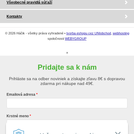
Všeobecné pravidlá súťaží
Kontakty
© 2026 Háčik - všetky práva vyhradené •
tvorba eshopu cez UNIobchod
,
webhosting
spoločnosti
WEBYGROUP
×
Pridajte sa k nám
Prihláste sa na odber noviniek a získajte zľavu 8€ s dopravou
zdarma pri nákupe nad 49€.
Emailová adresa
Krstné meno