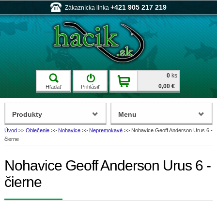
+421 905 217 219
Zákaznícka linka
0
ks
0,00 €
Hľadať
Prihlásiť
Produkty
Menu
Úvod
>>
Oblečenie
>>
Nohavice
>>
Nepremokavé
>>
Nohavice Geoff Anderson Urus 6 -
čierne
Nohavice Geoff Anderson Urus 6 -
čierne