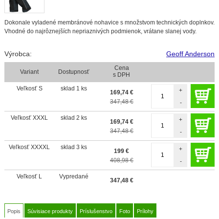
Dokonale vyladené membránové nohavice s množstvom technických doplnkov.
Vhodné do najrôznejších nepriaznivých podmienok, vrátane slanej vody.
Výrobca:
Geoff Anderson
Cena
Variant
Dostupnosť
s DPH
Veľkosť S
sklad 1 ks
+
169,74
€
347,48 €
-
Veľkosť XXXL
sklad 2 ks
+
169,74
€
347,48 €
-
Veľkosť XXXXL
sklad 3 ks
+
199
€
408,98 €
-
Veľkosť L
Vypredané
347,48
€
Popis
Súvisiace produkty
Príslušenstvo
Foto
Prílohy