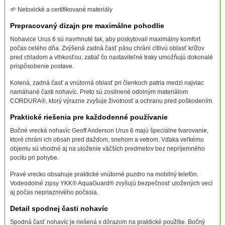
🌱 Netoxické a certifikované materiály
Prepracovaný dizajn pre maximálne pohodlie
Nohavice Urus 6 sú navrhnuté tak, aby poskytovali maximálny komfort
počas celého dňa. Zvýšená zadná časť pásu chráni citlivú oblasť krížov
pred chladom a vlhkosťou, zatiaľ čo nastaviteľné traky umožňujú dokonalé
prispôsobenie postave.
Kolená, zadná časť a vnútorná oblasť pri členkoch patria medzi najviac
namáhané časti nohavíc. Preto sú zosilnené odolným materiálom
CORDURA®, ktorý výrazne zvyšuje životnosť a ochranu pred poškodením.
Praktické riešenia pre každodenné používanie
Bočné vrecká nohavíc Geoff Anderson Urus 6 majú špeciálne tvarovanie,
ktoré chráni ich obsah pred dažďom, snehom a vetrom. Vďaka veľkému
objemu sú vhodné aj na uloženie väčších predmetov bez nepríjemného
pocitu pri pohybe.
Pravé vrecko obsahuje praktické vnútorné puzdro na mobilný telefón.
Vodeodolné zipsy YKK® AquaGuard® zvyšujú bezpečnosť uložených vecí
aj počas nepriaznivého počasia.
Detail spodnej časti nohavíc
Spodná časť nohavíc je riešená s dôrazom na praktické použitie. Bočný