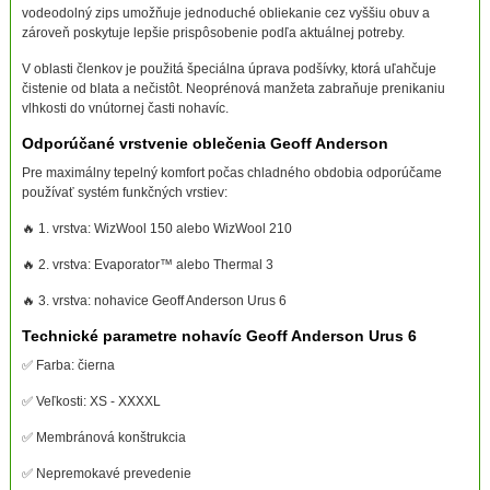
vodeodolný zips umožňuje jednoduché obliekanie cez vyššiu obuv a
zároveň poskytuje lepšie prispôsobenie podľa aktuálnej potreby.
V oblasti členkov je použitá špeciálna úprava podšívky, ktorá uľahčuje
čistenie od blata a nečistôt. Neoprénová manžeta zabraňuje prenikaniu
vlhkosti do vnútornej časti nohavíc.
Odporúčané vrstvenie oblečenia Geoff Anderson
Pre maximálny tepelný komfort počas chladného obdobia odporúčame
používať systém funkčných vrstiev:
🔥 1. vrstva: WizWool 150 alebo WizWool 210
🔥 2. vrstva: Evaporator™ alebo Thermal 3
🔥 3. vrstva: nohavice Geoff Anderson Urus 6
Technické parametre nohavíc Geoff Anderson Urus 6
✅ Farba: čierna
✅ Veľkosti: XS - XXXXL
✅ Membránová konštrukcia
✅ Nepremokavé prevedenie