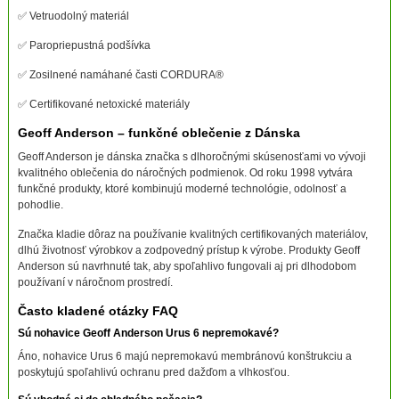
✅ Vetruodolný materiál
✅ Paropriepustná podšívka
✅ Zosilnené namáhané časti CORDURA®
✅ Certifikované netoxické materiály
Geoff Anderson – funkčné oblečenie z Dánska
Geoff Anderson je dánska značka s dlhoročnými skúsenosťami vo vývoji
kvalitného oblečenia do náročných podmienok. Od roku 1998 vytvára
funkčné produkty, ktoré kombinujú moderné technológie, odolnosť a
pohodlie.
Značka kladie dôraz na používanie kvalitných certifikovaných materiálov,
dlhú životnosť výrobkov a zodpovedný prístup k výrobe. Produkty Geoff
Anderson sú navrhnuté tak, aby spoľahlivo fungovali aj pri dlhodobom
používaní v náročnom prostredí.
Často kladené otázky FAQ
Sú nohavice Geoff Anderson Urus 6 nepremokavé?
Áno, nohavice Urus 6 majú nepremokavú membránovú konštrukciu a
poskytujú spoľahlivú ochranu pred dažďom a vlhkosťou.