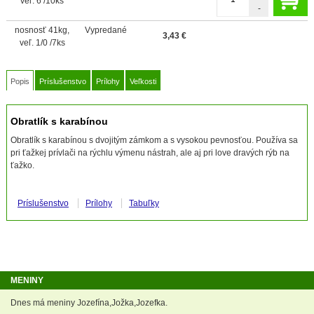
veľ. 6 /10ks
-
nosnosť 41kg,
Vypredané
3,43
€
veľ. 1/0 /7ks
Popis
Príslušenstvo
Prílohy
Veľkosti
Obratlík s karabínou
Obratlík s karabínou s dvojitým zámkom a s vysokou pevnosťou. Používa sa
pri ťažkej prívlači na rýchlu výmenu nástrah, ale aj pri love dravých rýb na
ťažko.
Príslušenstvo
Prílohy
Tabuľky
MENINY
Dnes má meniny Jozefína,Jožka,Jozefka.