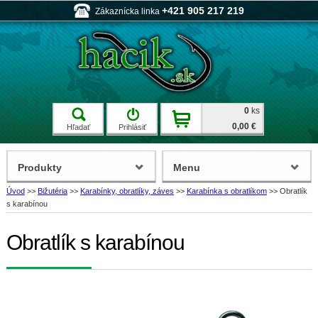
+421 905 217 219
Zákaznícka linka
0
ks
0,00 €
Hľadať
Prihlásiť
Produkty
Menu
Úvod
>>
Bižutéria
>>
Karabínky, obratlíky, záves
>>
Karabínka s obratlíkom
>>
Obratlík
s karabínou
Obratlík s karabínou