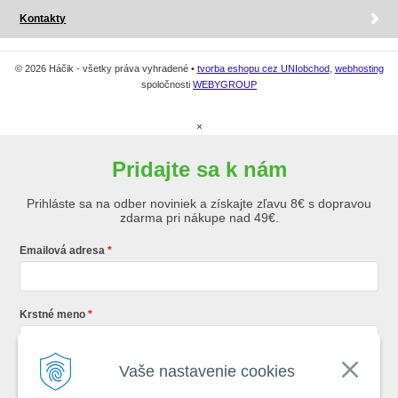
Kontakty
© 2026 Háčik - všetky práva vyhradené •
tvorba eshopu cez UNIobchod
,
webhosting
spoločnosti
WEBYGROUP
×
Pridajte sa k nám
Prihláste sa na odber noviniek a získajte zľavu 8€ s dopravou
zdarma pri nákupe nad 49€.
Emailová adresa
Krstné meno
Vaše nastavenie cookies
Registráciou súhlasíte so
všeobecnými obchodnými podmienkami AZ