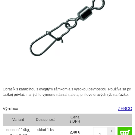
Obratlík s karabínou s dvojitým zámkom a s vysokou pevnosťou. Používa sa pri
ťažkej prívlači na rýchlu výmenu nástrah, ale aj pri love dravých rýb na ťažko.
Výrobca:
ZEBCO
Cena
Variant
Dostupnosť
s DPH
nosnosť 14kg,
sklad 1 ks
+
2,40
€