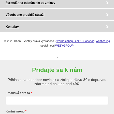
Formulár na odstúpenie od zmluvy
Všeobecné pravidlá súťaží
Kontakty
© 2026 Háčik - všetky práva vyhradené •
tvorba eshopu cez UNIobchod
,
webhosting
spoločnosti
WEBYGROUP
×
Pridajte sa k nám
Prihláste sa na odber noviniek a získajte zľavu 8€ s dopravou
zdarma pri nákupe nad 49€.
Emailová adresa
Krstné meno