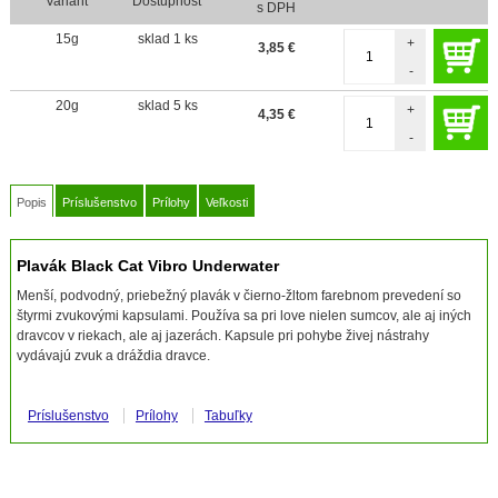
Variant
Dostupnosť
s DPH
15g
sklad 1 ks
+
3,85
€
-
20g
sklad 5 ks
+
4,35
€
-
Popis
Príslušenstvo
Prílohy
Veľkosti
Plavák Black Cat Vibro Underwater
Menší, podvodný, priebežný plavák v čierno-žltom farebnom prevedení so
štyrmi zvukovými kapsulami. Používa sa pri love nielen sumcov, ale aj iných
dravcov v riekach, ale aj jazerách. Kapsule pri pohybe živej nástrahy
vydávajú zvuk a dráždia dravce.
Príslušenstvo
Prílohy
Tabuľky