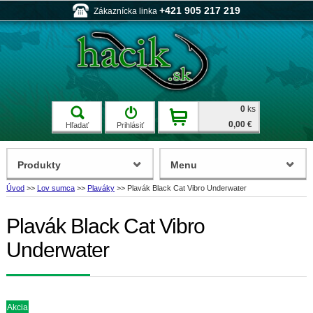
+421 905 217 219
Zákaznícka linka
0
ks
0,00 €
Hľadať
Prihlásiť
Produkty
Menu
Úvod
>>
Lov sumca
>>
Plaváky
>>
Plavák Black Cat Vibro Underwater
Plavák Black Cat Vibro
Underwater
Akcia