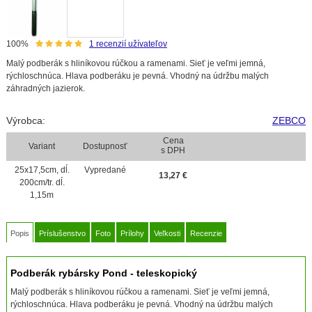
100%
1
recenzií užívateľov
Malý podberák s hliníkovou rúčkou a ramenami. Sieť je veľmi jemná,
rýchloschnúca. Hlava podberáku je pevná. Vhodný na údržbu malých
záhradných jazierok.
Výrobca:
ZEBCO
Cena
Variant
Dostupnosť
s DPH
25x17,5cm, dĺ.
Vypredané
13,27
€
200cm/tr. dĺ.
1,15m
Popis
Príslušenstvo
Foto
Prílohy
Veľkosti
Recenzie
Podberák rybársky Pond - teleskopický
Malý podberák s hliníkovou rúčkou a ramenami. Sieť je veľmi jemná,
rýchloschnúca. Hlava podberáku je pevná. Vhodný na údržbu malých