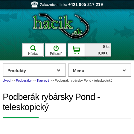
+421 905 217 219
Zákaznícka linka
0
ks
0,00 €
Hľadať
Prihlásiť
Produkty
Menu
Úvod
>>
Podberáky
>>
Kaprové
>>
Podberák rybársky Pond - teleskopický
Podberák rybársky Pond -
teleskopický