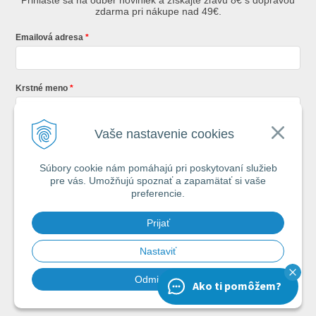
Prihláste sa na odber noviniek a získajte zľavu 8€ s dopravou
zdarma pri nákupe nad 49€.
Emailová adresa
Krstné meno
Vaše nastavenie cookies
Registráciou súhlasíte so
všeobecnými obchodnými podmienkami AZ
Rybár
s.r.o.
Súbory cookie nám pomáhajú pri poskytovaní služieb
pre vás. Umožňujú spoznať a zapamätať si vaše
*
preferencie.
Každý týždeň si od nás nájdete v schránke : 1x Rybársky Poradca a 1x
Prijať
akčná ponuka. 1x mesačne prehľad nových článkov z nášho blogu.
Ochrana vašich osobných údajov je pre nás na 1. mieste.
Zoznámte sa s
našimi zásadami spracovania osobných údajov
Nastaviť
Odmietnuť
Ako ti pomôžem?
Chcem odoberať