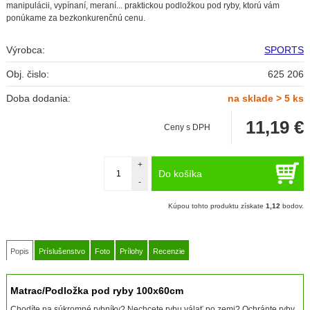
manipulácii, vypínaní, meraní... praktickou podložkou pod ryby, ktorú vám
ponúkame za bezkonkurenčnú cenu.
Výrobca:
SPORTS
Obj. čislo:
625 206
Doba dodania:
na sklade > 5 ks
11,19
€
Ceny s DPH
+
Do košíka
-
Kúpou tohto produktu získate
1,12
bodov.
Popis
Príslušenstvo
Foto
Prílohy
Recenzie
Matrac/Podložka pod ryby 100x60cm
Chodíte na súkromné rybníky? Nechcete rybu válať po zemi? Ochránte ryby