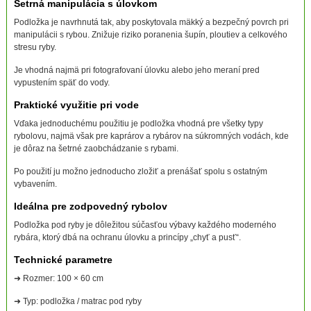
Šetrná manipulácia s úlovkom
Podložka je navrhnutá tak, aby poskytovala mäkký a bezpečný povrch pri
manipulácii s rybou. Znižuje riziko poranenia šupín, ploutiev a celkového
stresu ryby.
Je vhodná najmä pri fotografovaní úlovku alebo jeho meraní pred
vypustením späť do vody.
Praktické využitie pri vode
Vďaka jednoduchému použitiu je podložka vhodná pre všetky typy
rybolovu, najmä však pre kaprárov a rybárov na súkromných vodách, kde
je dôraz na šetrné zaobchádzanie s rybami.
Po použití ju možno jednoducho zložiť a prenášať spolu s ostatným
vybavením.
Ideálna pre zodpovedný rybolov
Podložka pod ryby je dôležitou súčasťou výbavy každého moderného
rybára, ktorý dbá na ochranu úlovku a princípy „chyť a pusť“.
Technické parametre
➜ Rozmer: 100 × 60 cm
➜ Typ: podložka / matrac pod ryby