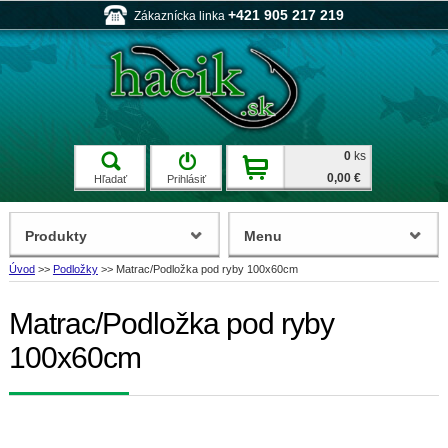
+421 905 217 219
Zákaznícka linka
0
ks
0,00 €
Hľadať
Prihlásiť
Produkty
Menu
Úvod
>>
Podložky
>>
Matrac/Podložka pod ryby 100x60cm
Matrac/Podložka pod ryby
100x60cm