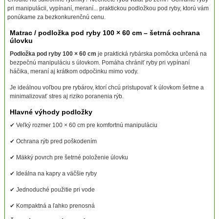
pri manipulácii, vypínaní, meraní... praktickou podložkou pod ryby, ktorú vám
ponúkame za bezkonkurenčnú cenu.
Matrac / podložka pod ryby 100 × 60 cm – šetrná ochrana
úlovku
Podložka pod ryby 100 × 60 cm
je praktická rybárska pomôcka určená na
bezpečnú manipuláciu s úlovkom. Pomáha chrániť ryby pri vypínaní
háčika, meraní aj krátkom odpočinku mimo vody.
Je ideálnou voľbou pre rybárov, ktorí chcú pristupovať k úlovkom šetrne a
minimalizovať stres aj riziko poranenia rýb.
Hlavné výhody podložky
✔ Veľký rozmer 100 × 60 cm pre komfortnú manipuláciu
✔ Ochrana rýb pred poškodením
✔ Mäkký povrch pre šetrné položenie úlovku
✔ Ideálna na kapry a väčšie ryby
✔ Jednoduché použitie pri vode
✔ Kompaktná a ľahko prenosná