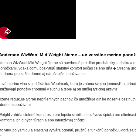
Anderson WizWool Mid Weight čierne – univerzálne merino ponož
derson WizWool Mid Weight čierne sú navrhnuté pre dlhé prechádzky, turistiku a 
ponožkami, vďaka čomu poskytujú stabilný komfort počas celého dňa ◆ Stredná úrov
 partnera pre každodenné aj náročnejšie používanie
miová merino vlna s certifikáciou Woolmark, ktorá je známa svojou jemnosťou, pr
držiavajú ponožky chodidlá v suchu a teple aj pri dlhšej fyzickej aktivite
odzene redukuje tvorbu nepríjemných pachov, čo umožňuje dlhšie nosenie bez nutno
lodennom používaní
eight zahŕňa cielenú kompresiu pre lepšiu stabilitu, bezšvovú špičku pre eliminác
omfort aj pri dlhých túrach alebo intenzívnej chôdzi
 vlny, polyamidu a elastanu vytvára odolnú, pružnú a funkčnú ponožku, ktorá sa p
ní