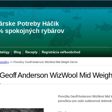
árske Potreby Háčik
% spokojných rybárov
talógy
Blog
Recepty
Registrácia veľkoobchod
onožky
>>
Ponožky Geoff Anderson WizWool Mid Weight čierne
Geoff Anderson WizWool Mid Weight
Ponožky Geoff Anderson WizWool Mid 
ponožkou pre vaše outdoorové dobrodr