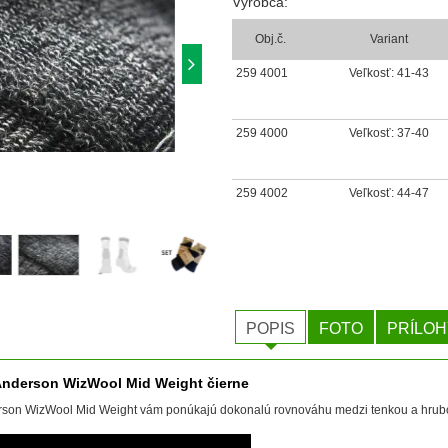
Výrobca:
Obj.č.
Variant
259 4001
Veľkosť: 41-43
259 4000
Veľkosť: 37-40
259 4002
Veľkosť: 44-47
POPIS
FOTO
PRÍLOH
Anderson WizWool Mid Weight čierne
rson WizWool Mid Weight vám ponúkajú dokonalú rovnováhu medzi tenkou a hrubo