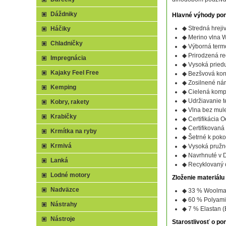
Dáždniky
Hlavné výhody pon
◆ Stredná hreji
Háčiky
◆ Merino vlna W
Chladničky
◆ Výborná term
◆ Prirodzená r
Impregnácia
◆ Vysoká pried
Kajaky Feel Free
◆ Bezšvová konš
◆ Zosilnené nár
Kemping
◆ Cielená kompr
◆ Udržiavanie t
Kobry, rakety
◆ Vlna bez mul
Krabičky
◆ Certifikácia 
◆ Certifikovan
Krmítka na ryby
◆ Šetrné k pok
Krmivá
◆ Vysoká pružn
◆ Navrhnuté v 
Lanká
◆ Recyklovaný 
Lodné motory
Zloženie materiálu
Nadväzce
◆ 33 % Woolmar
◆ 60 % Polyami
Nástrahy
◆ 7 % Elastan (
Nástroje
Starostlivosť o po