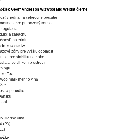
ožiek Geoff Anderson WizWool Mid Weight čierne
vosť vhodná na celoročné použitie
oolmark pre prirodzený komfort
oregulácia
edukcia zápachu
ušnosť materiálu
trukcia špičky
azové zóny pre vyššiu odolnosť
esia pre stabilitu na nohe
epla aj vo vlhkom prostredí
esingu
Oeko-Tex
á Woolmark merino vlna
ožke
osť a pohodlie
Dánsku
obal
k Merino vlna
d (PA)
EL)
nožky