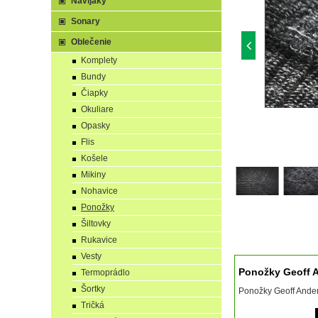
Navijaky
Sonary
Oblečenie
Komplety
Bundy
Čiapky
Okuliare
Opasky
Flis
Košele
Mikiny
Nohavice
Ponožky
Šiltovky
Rukavice
Vesty
Ponožky Geoff 
Termoprádlo
Šortky
Ponožky Geoff Ande
Tričká