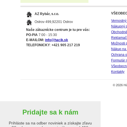
VŠEOBE
AZ Rybár, s.r.o.
Vernostný
Ostrov 499,92201 Ostrov
Nákupný 
Naše zákaznícke centrum je tu pre vás:
Obchodné
PO-PIA
7:00 - 15:30
Reklamač
E-MAILOM:
info@hacik.sk
Možnosti 
TELEFONICKY
:
+421 905 217 219
Nákup na 
Ochrana o
Formulár 
Všeobecné
Kontakty
© 2026 Há
Pridajte sa k nám
Prihláste sa na odber noviniek a získajte zľavu