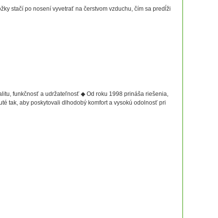
žky stačí po nosení vyvetrať na čerstvom vzduchu, čím sa predĺži
tu, funkčnosť a udržateľnosť ◆ Od roku 1998 prináša riešenia,
té tak, aby poskytovali dlhodobý komfort a vysokú odolnosť pri