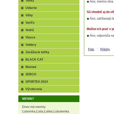
Tašky
◆ Áno, merino vlna
Udiarne
Sú vhodné aj do vl
Váhy
◆ Áno, udržiavajú t
Variče
Možno ich prať v 
Vedrá
◆ Áno, odporúča sa
Vlasce
Voblery
Foto
Prílohy
Zavážacie loďky
BLACK CAT
Mustad
ZEBCO
SPORTEX 2024
Výrobcovia
MENINY
Dnes má meniny
Ľubomíra,Ľuba,Ľubka,Ľubulienka.