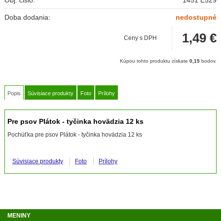
Obj. čislo:
1451 E529
Doba dodania:
nedostupné
1,49
€
Ceny s DPH
Kúpou tohto produktu získate
0,15
bodov.
Popis
Súvisiace produkty
Foto
Prílohy
Pre psov Plátok - tyčinka hovädzia 12 ks
Pochúťka pre psov Plátok - tyčinka hovädzia 12 ks
Súvisiace produkty
Foto
Prílohy
MENINY