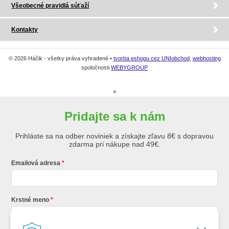
Všeobecné pravidlá súťaží
Kontakty
© 2026 Háčik - všetky práva vyhradené •
tvorba eshopu cez UNIobchod
,
webhosting
spoločnosti
WEBYGROUP
×
Pridajte sa k nám
Prihláste sa na odber noviniek a získajte zľavu 8€ s dopravou
zdarma pri nákupe nad 49€.
Emailová adresa
Krstné meno