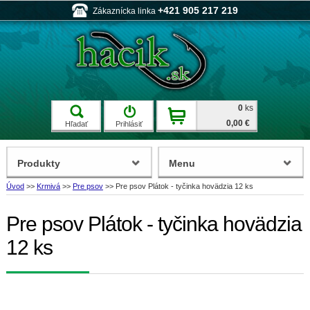
+421 905 217 219
Zákaznícka linka
0
ks
0,00 €
Hľadať
Prihlásiť
Produkty
Menu
Úvod
>>
Krmivá
>>
Pre psov
>>
Pre psov Plátok - tyčinka hovädzia 12 ks
Pre psov Plátok - tyčinka hovädzia
12 ks