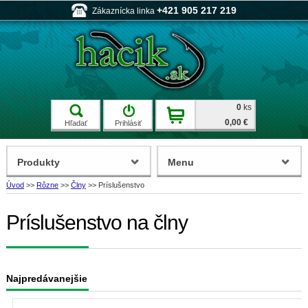
+421 905 217 219
Zákaznícka linka
0
ks
0,00 €
Hľadať
Prihlásiť
Produkty
Menu
Úvod
>>
Rôzne
>>
Člny
>>
Príslušenstvo
Príslušenstvo na člny
Najpredávanejšie