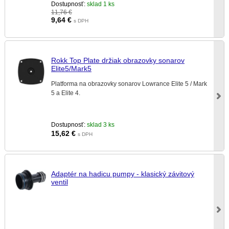
Dostupnosť:
sklad 1 ks
11,76 €
9,64
€
s DPH
Rokk Top Plate držiak obrazovky sonarov
Elite5/Mark5
Platforma na obrazovky sonarov Lowrance Elite 5 / Mark
5 a Elite 4.
Dostupnosť:
sklad 3 ks
15,62
€
s DPH
Adaptér na hadicu pumpy - klasický závitový
ventil