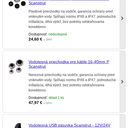
Scanstrut
Plastové priechodky na vodiče, garancia ochrany pred
vniknutím vody. Spĺňajú normu IPX6 a IPX7, jednoduchá
inštalácia, dlhá výdrž, bez potreby odstraňovania
konektorov.
Dostupnosť:
nedostupné
24,60
€
s DPH
Vodotesná priechodka pre káble 16-40mm P
Scanstrut
Nerezové priechodky na vodiče, garancia ochrany pred
vniknutím vody. Spĺňajú normu IPX6 a IPX7, jednoduchá
inštalácia, dlhá výdrž, bez potreby odstraňovania
konektorov.
Dostupnosť:
sklad 1 ks
47,97
€
s DPH
Vodotesná USB zásuvka Scanstrut - 12V/24V