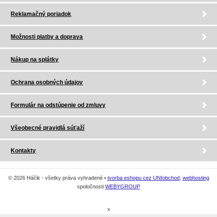
Reklamačný poriadok
Možnosti platby a doprava
Nákup na splátky
Ochrana osobných údajov
Formulár na odstúpenie od zmluvy
Všeobecné pravidlá súťaží
Kontakty
© 2026 Háčik - všetky práva vyhradené •
tvorba eshopu cez UNIobchod
,
webhosting
spoločnosti
WEBYGROUP
×