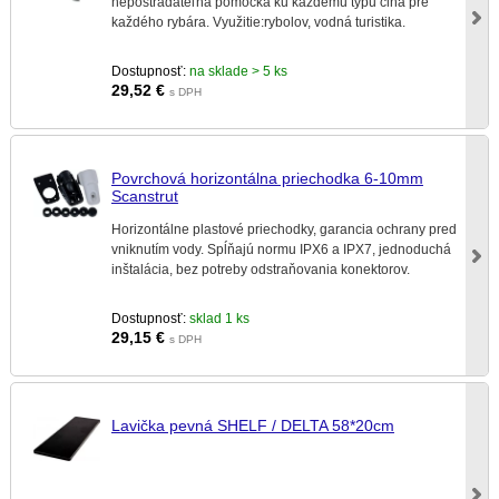
nepostrádateľná pomôcka ku každému typu člna pre
každého rybára. Využitie:rybolov, vodná turistika.
Dostupnosť:
na sklade > 5 ks
29,52
€
s DPH
Povrchová horizontálna priechodka 6-10mm
Scanstrut
Horizontálne plastové priechodky, garancia ochrany pred
vniknutím vody. Spĺňajú normu IPX6 a IPX7, jednoduchá
inštalácia, bez potreby odstraňovania konektorov.
Dostupnosť:
sklad 1 ks
29,15
€
s DPH
Lavička pevná SHELF / DELTA 58*20cm