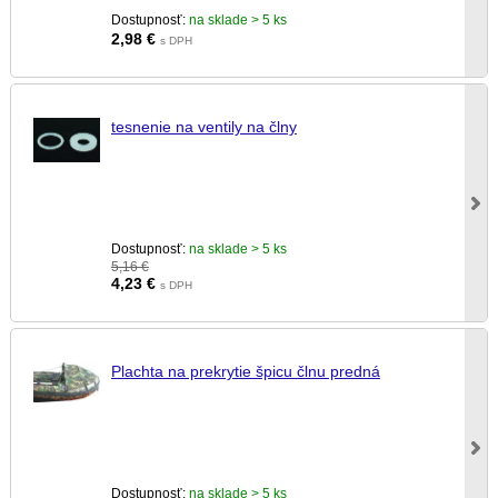
Dostupnosť:
na sklade > 5 ks
2,98
€
s DPH
tesnenie na ventily na člny
Dostupnosť:
na sklade > 5 ks
5,16 €
4,23
€
s DPH
Plachta na prekrytie špicu člnu predná
Dostupnosť:
na sklade > 5 ks