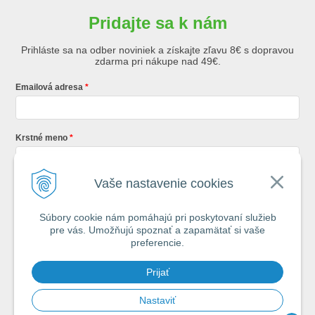
Pridajte sa k nám
Prihláste sa na odber noviniek a získajte zľavu 8€ s dopravou
zdarma pri nákupe nad 49€.
Emailová adresa
Krstné meno
Vaše nastavenie cookies
Registráciou súhlasíte so
všeobecnými obchodnými podmienkami AZ
Rybár
s.r.o.
Súbory cookie nám pomáhajú pri poskytovaní služieb
pre vás. Umožňujú spoznať a zapamätať si vaše
*
preferencie.
Každý týždeň si od nás nájdete v schránke : 1x Rybársky Poradca a 1x
Prijať
akčná ponuka. 1x mesačne prehľad nových článkov z nášho blogu.
Ochrana vašich osobných údajov je pre nás na 1. mieste.
Zoznámte sa s
našimi zásadami spracovania osobných údajov
Nastaviť