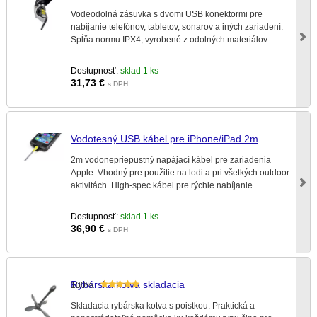
Vodeodolná zásuvka s dvomi USB konektormi pre
nabíjanie telefónov, tabletov, sonarov a iných zariadení.
Spĺňa normu IPX4, vyrobené z odolných materiálov.
Dostupnosť:
sklad 1 ks
31,73
€
s DPH
Vodotesný USB kábel pre iPhone/iPad 2m
2m vodonepriepustný napájací kábel pre zariadenia
Apple. Vhodný pre použitie na lodi a pri všetkých outdoor
aktivitách. High-spec kábel pre rýchle nabíjanie.
Dostupnosť:
sklad 1 ks
36,90
€
s DPH
Rybárska kotva skladacia
100%
Skladacia rybárska kotva s poistkou. Praktická a