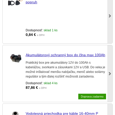
popruh
Dostupnosť:
sklad 1 ks
0,84
€
s DPH
Akumulátorový ochranný box do člna max 100Ah
Praktický box pre akumulátory 12V do 100Ah s
kabelážou, svorkami a zásuvkami 12V a USB. Do veka je
možné inštalovať menšiu nabíjačku, menič alebo solárny
regulátor a tým ďalej rozšíriť možnosti zariadenia.
Dostupnosť:
sklad 4 ks
87,86
€
s DPH
Doprava zadarmo
Vodotesná priechodka pre káble 16-40mm P