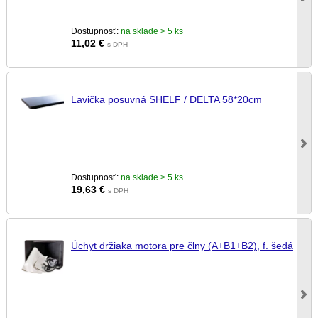
Dostupnosť:
na sklade > 5 ks
11,02
€
s DPH
Lavička posuvná SHELF / DELTA 58*20cm
Dostupnosť:
na sklade > 5 ks
19,63
€
s DPH
Úchyt držiaka motora pre člny (A+B1+B2), f. šedá