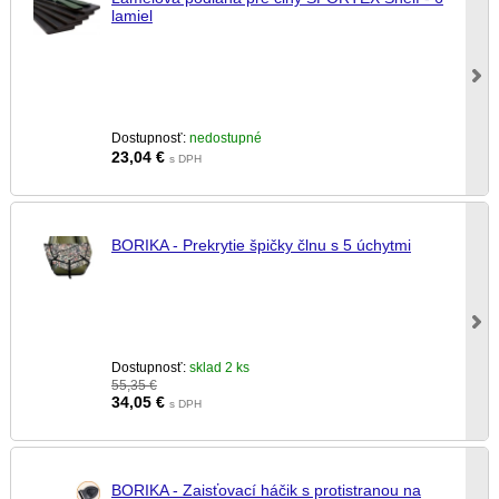
lamiel
Dostupnosť:
nedostupné
23,04
€
s DPH
BORIKA - Prekrytie špičky člnu s 5 úchytmi
Dostupnosť:
sklad 2 ks
55,35 €
34,05
€
s DPH
BORIKA - Zaisťovací háčik s protistranou na