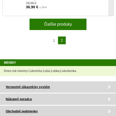
78,96 €
36,90
€
s DPH
Ďalšie produky
2
1
MENINY
Dnes má meniny Ľubomíra,Ľuba,Ľubka,Ľubulienka.
Vernostný zákaznícky systém
Nákupný poradca
Obchodné podmienky