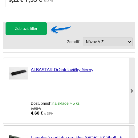
9,22 €
s DPH
Zobraziť filter
Zoradiť:
ALBASTAR Držiak lavičky čierny
Dostupnosť:
na sklade > 5 ks
5,62 €
4,60
€
s DPH
Lamelová podlaha pre člny SPORTEX Shelf - 6