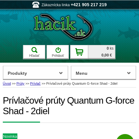
+421 905 217 219
Zákaznícka linka
0
ks
0,00 €
Hľadať
Prihlásiť
Produkty
Menu
Úvod
>>
Prúty
>>
Prívlač
>>
Prívlačové prúty Quantum G-force Shad - 2diel
Prívlačové prúty Quantum G-force
Shad - 2diel
Novinka