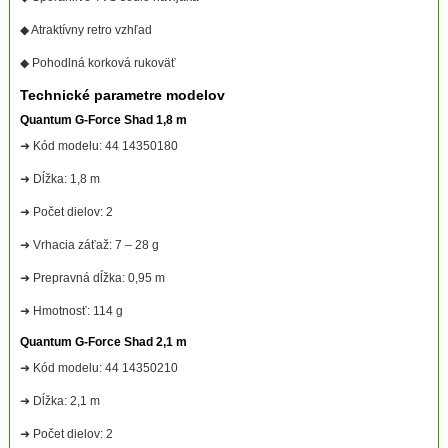
◆ Atraktívny retro vzhľad
◆ Pohodlná korková rukoväť
Technické parametre modelov
Quantum G-Force Shad 1,8 m
➜ Kód modelu: 44 14350180
➜ Dĺžka: 1,8 m
➜ Počet dielov: 2
➜ Vrhacia záťaž: 7 – 28 g
➜ Prepravná dĺžka: 0,95 m
➜ Hmotnosť: 114 g
Quantum G-Force Shad 2,1 m
➜ Kód modelu: 44 14350210
➜ Dĺžka: 2,1 m
➜ Počet dielov: 2