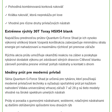
✓ Pohodlná kombinovaná korková rukoväť
✓ Krátka rukoväť, ktorá neprekáža pri love
✓ Vhodné pre rôzne druhy prívlačových nástrah
Extrémne rýchly 30T Toray HSX54 blank
Najväčšou prednosťou prútov Quantum G-Force Shad je ich vysoko
výkonný uhlíkový blank Vyspelá konštrukcia zabezpečuje minimálnu stratu
energie pri nahadzovaní a maximálnu rýchlosť pri prenose záťaže
Rýchla akcia prútu umožňuje okamžitú reakciu na záber a poskytuje
rybárovi dostatok výkonu pri zdolávaní silných dravcov Citlivosť blanku
zároveň pomáha presne vnímať pohyb nástrahy a kontakt s dnom
Ideálny prút pre modernú prívlač
Séria Quantum G-Force Shad je určená pre rybárov, ktorí používajú
moderné prívlačové techniky a vyžadujú spoľahlivý prút pri každom
nahodení Vďaka univerzálnej vrhacej záťaži 7 až 28 g sú tieto modely
vhodné na široké spektrum umelých nástrah
Prúty si poradia s gumovými nástrahami, woblermi, rotačnými nástrahami
aj ďalšími obľúbenými spôsobmi lovu dravých rýb