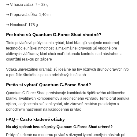
➜ Vrhacia záťaž: 7 – 28 g
➜ Prepravná dĺžka: 1,40 m
➜ Hmotnosť: 178 g
Pre koho sú Quantum G-Force Shad vhodné?
Tieto prívlačové prúty ocenia rybári, ktorí hľadajú spojenie modernej
technológie, nízkej hmotnosti a maximálnej citlivosti Sú vhodné pre
aktívnych vláčkarov, ktorí chcú mať dokonalú kontrolu nad nástrahou a
okamžitú reakciu pri zábere
Vďaka univerzálnej gramáži sú ideálne na lov rôznych druhov dravých rýb
a použitie širokého spektra prívlačových nástrah
Prečo si vybrať Quantum G-Force Shad?
Quantum G-Force Shad predstavuje kombináciu špičkového uhlíkového
blanku, kvalitných komponentov a jedinečného vzhľadu Tento prút ponúka
výkon, ktorý ocenia skúsení rybári, ale zároveň zostáva praktickým a
pohodlným nástrojom na každodennú prívlač
FAQ – Často kladené otázky
Na aký spôsob lovu sú prúty Quantum G-Force Shad určené?
Prúty sú určené na modernú prívlač s rôznymi typmi umelých nástrah pri