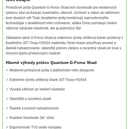
Prívlačové prúty Quantum G-Force Shad boli navrhnuté pre moderných
rybárov, ktorí požadujú maximálnu citlivosť, rýchlosť a výkon pri aktívnom
love dravých rýb Tieto dvojdielne prúty kombinujú najmodernejšie
technológie s atraktívnym retro vzhľadom, vďaka čomu ponúkajú nielen
výborné rybárske vlastnosti, ale aj jedinečný štýl
Základom série G-Force Shad je extrémne rýchly uhlíkový blank vyrobený z
kvalitného 30T Toray HSX54 materiálu Tento blank umožňuje presné a
ďaleké nahadzovanie, okamžitý prenos záberu a razantný zásek pri love s
rôznymi typmi prívlačových nástrah
Hlavné výhody prútov Quantum G-Force Shad
✓ Moderné prívlačové prúty s jedinečným retro dizajnom
✓ Extrémne rýchly uhlíkový blank 30T Toray HSX54
✓ Vysoká citlivosť pri vedení nástrahy
✓ Okamžitý a razantný zásek
✓ Ďaleké a presné nahadzovanie
✓ Kvalitné SeaGuide SIC očká
✓ Ergonomické TVS sedlo navijaka