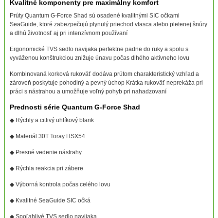
Kvalitné komponenty pre maximálny komfort
Prúty Quantum G-Force Shad sú osadené kvalitnými SIC očkami
SeaGuide, ktoré zabezpečujú plynulý priechod vlasca alebo pletenej šnúry
a dlhú životnosť aj pri intenzívnom používaní
Ergonomické TVS sedlo navijaka perfektne padne do ruky a spolu s
vyváženou konštrukciou znižuje únavu počas dlhého aktívneho lovu
Kombinovaná korková rukoväť dodáva prútom charakteristický vzhľad a
zároveň poskytuje pohodlný a pevný úchop Krátka rukoväť neprekáža pri
práci s nástrahou a umožňuje voľný pohyb pri nahadzovaní
Prednosti série Quantum G-Force Shad
◆ Rýchly a citlivý uhlíkový blank
◆ Materiál 30T Toray HSX54
◆ Presné vedenie nástrahy
◆ Rýchla reakcia pri zábere
◆ Výborná kontrola počas celého lovu
◆ Kvalitné SeaGuide SIC očká
◆ Spoľahlivé TVS sedlo navijaka