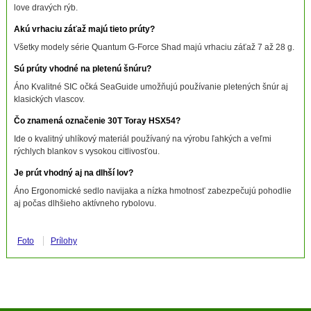
love dravých rýb.
Akú vrhaciu záťaž majú tieto prúty?
Všetky modely série Quantum G-Force Shad majú vrhaciu záťaž 7 až 28 g.
Sú prúty vhodné na pletenú šnúru?
Áno Kvalitné SIC očká SeaGuide umožňujú používanie pletených šnúr aj
klasických vlascov.
Čo znamená označenie 30T Toray HSX54?
Ide o kvalitný uhlíkový materiál používaný na výrobu ľahkých a veľmi
rýchlych blankov s vysokou citlivosťou.
Je prút vhodný aj na dlhší lov?
Áno Ergonomické sedlo navijaka a nízka hmotnosť zabezpečujú pohodlie
aj počas dlhšieho aktívneho rybolovu.
Foto
Prílohy