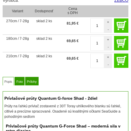
Výrobca:
ZEBCO
Cena
Variant
Dostupnosť
s DPH
270cm / 7-28g
sklad 2 ks
+
81,95
€
-
180cm / 7-28g
sklad 2 ks
+
69,65
€
-
210cm / 7-28g
sklad 2 ks
+
69,65
€
-
Popis
Foto
Prílohy
Prívlačové prúty Quantum G-force Shad - 2diel
Prúty na ľahkú prívlač zostavené z 30T Toray uhlíkového blanku sú ľahké,
citlivé a precízne spracované. Osadené sú kvalitnými očkami SeaGuide a
pohodlným sedlom
Prívlačové prúty Quantum G-Force Shad – moderná sila v
retro dizajne