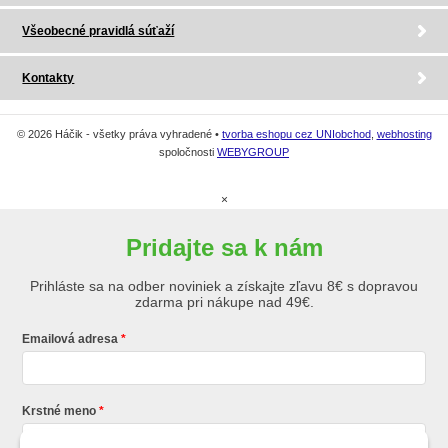
Všeobecné pravidlá súťaží
Kontakty
© 2026 Háčik - všetky práva vyhradené •
tvorba eshopu cez UNIobchod
,
webhosting
spoločnosti
WEBYGROUP
×
Pridajte sa k nám
Prihláste sa na odber noviniek a získajte zľavu 8€ s dopravou
zdarma pri nákupe nad 49€.
Emailová adresa
Krstné meno