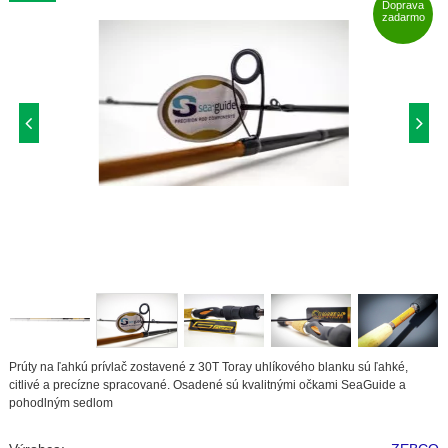
Doprava
zadarmo
Prúty na ľahkú prívlač zostavené z 30T Toray uhlíkového blanku sú ľahké,
citlivé a precízne spracované. Osadené sú kvalitnými očkami SeaGuide a
pohodlným sedlom