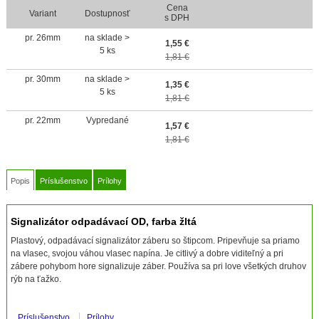
Cena
Variant
Dostupnosť
s DPH
pr. 26mm
na sklade >
1,55
€
5 ks
1,81 €
pr. 30mm
na sklade >
1,35
€
5 ks
1,81 €
pr. 22mm
Vypredané
1,57
€
1,81 €
Popis
Príslušenstvo
Prílohy
Signalizátor odpadávací OD, farba žltá
Plastový, odpadávací signalizátor záberu so štipcom. Pripevňuje sa priamo
na vlasec, svojou váhou vlasec napína. Je citlivý a dobre viditeľný a pri
zábere pohybom hore signalizuje záber. Používa sa pri love všetkých druhov
rýb na ťažko.
Príslušenstvo
Prílohy