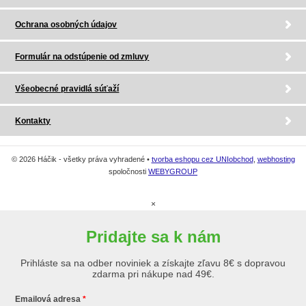
Ochrana osobných údajov
Formulár na odstúpenie od zmluvy
Všeobecné pravidlá súťaží
Kontakty
© 2026 Háčik - všetky práva vyhradené •
tvorba eshopu cez UNIobchod
,
webhosting
spoločnosti
WEBYGROUP
×
Pridajte sa k nám
Prihláste sa na odber noviniek a získajte zľavu 8€ s dopravou
zdarma pri nákupe nad 49€.
Emailová adresa