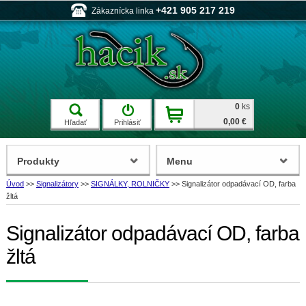
+421 905 217 219
Zákaznícka linka
0
ks
0,00 €
Hľadať
Prihlásiť
Produkty
Menu
Úvod
>>
Signalizátory
>>
SIGNÁLKY, ROLNIČKY
>>
Signalizátor odpadávací OD, farba
žltá
Signalizátor odpadávací OD, farba
žltá