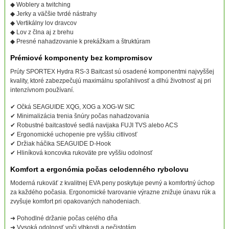
◆ Woblery a twitching
◆ Jerky a väčšie tvrdé nástrahy
◆ Vertikálny lov dravcov
◆ Lov z člna aj z brehu
◆ Presné nahadzovanie k prekážkam a štruktúram
Prémiové komponenty bez kompromisov
Prúty SPORTEX Hydra RS-3 Baitcast sú osadené komponentmi najvyššej
kvality, ktoré zabezpečujú maximálnu spoľahlivosť a dlhú životnosť aj pri
intenzívnom používaní.
✔ Očká SEAGUIDE XQG, XOG a XOG-W SIC
✔ Minimalizácia trenia šnúry počas nahadzovania
✔ Robustné baitcastové sedlá navijaka FUJI TVS alebo ACS
✔ Ergonomické uchopenie pre vyššiu citlivosť
✔ Držiak háčika SEAGUIDE D-Hook
✔ Hliníková koncovka rukoväte pre vyššiu odolnosť
Komfort a ergonómia počas celodenného rybolovu
Moderná rukoväť z kvalitnej EVA peny poskytuje pevný a komfortný úchop
za každého počasia. Ergonomické tvarovanie výrazne znižuje únavu rúk a
zvyšuje komfort pri opakovaných nahodeniach.
➜ Pohodlné držanie počas celého dňa
➜ Vysoká odolnosť voči vlhkosti a nečistotám