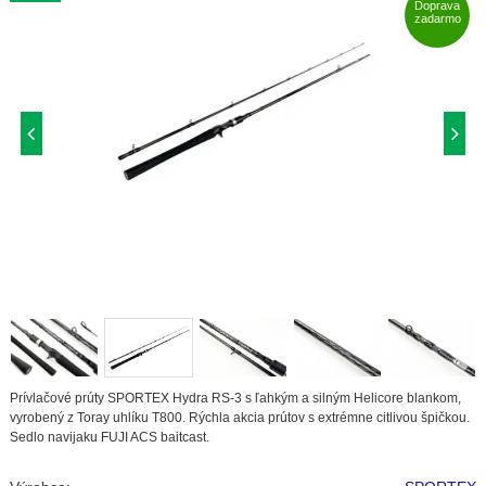
Doprava
zadarmo
Prívlačové prúty SPORTEX Hydra RS-3 s ľahkým a silným Helicore blankom,
vyrobený z Toray uhlíku T800. Rýchla akcia prútov s extrémne citlivou špičkou.
Sedlo navijaku FUJI ACS baitcast.