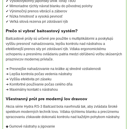
✔ Vysokovýkonný japonský uhlík Toray T800
✔ Mimoriadne rýchly návrat blanku do pôvodnej polohy
✔ Výnimočný prenos vibrácií a záberov
✔ Nízka hmotnosť a vysoká pevnosť
✔ Veľká silová rezerva pri zdolávaní rýb
Prečo si vybrať baitcastový systém?
Baitcastové prúty sú určené pre použitie s multiplikátormi a poskytujú
vyššiu presnosť nahadzovania, lepšiu kontrolu nad nástrahou a
efektívnejší prenos sily pri zdolávaní rýb. Vďaka ergonomickému
uchopeniu a presnému ovládaniu patria medzi obľúbenú voľbu skúsených
priaznivcov modernej prívlače.
➜ Presnejšie nahadzovanie na krátke aj stredné vzdialenosti
➜ Lepšia kontrola počas vedenia nástrahy
➜ Vyššia efektivita pri záseku
➜ Komfortné používanie počas celého dňa
➜ Maximálny kontakt s nástrahou
Všestranný prút pre moderný lov dravcov
Akcia série Hydra RS-3 Baitcast bola navrhnutá tak, aby zvládala široké
spektrum moderných techník lovu. Vďaka rýchlemu blanku a precíznemu
spracovaniu získavate dokonalú kontrolu nad každým pohybom nástrahy.
◆ Gumové nástrahy a jigovanie