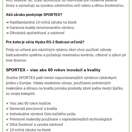
Áno, kvalitné SIC očká SEAGUIDE sú navrhnuté pre moderné pletené
šnúry a vyznačujú sa vysokou odolnosťou voči oderu a dlhou životnosťou.
Akú záruku poskytuje SPORTEX?
➜ Nadštandardná 10-ročná záruka na blank
➜ Garancia kvality renomovaného výrobcu
➜ Dlhodobá spoľahlivosť a odolnosť
Pre koho je séria Hydra RS-3 Baitcast určená?
Prúty sú určené pre náročných rybárov, ktorí chcú využívať výhody
baitcastového systému a požadujú maximálnu kontrolu, citlivosť a výkon pri
love dravcov.
SPORTEX – viac ako 60 rokov inovácií a kvality
Značka SPORTEX patrí medzi najuznávanejších výrobcov rybárskych
prútov v Európe. Vďaka vlastnému vývoju, používaniu prémiových
materiálov a dôrazu na kvalitu ponúka produkty, ktoré patria medzi špičku
vo svojej kategórii.
✔ Viac ako 60 rokov tradície
✔ Nemecká precíznosť a kvalita
✔ Individuálne výrobné číslo každého prúta
✔ Prémiové materiály používané v najmodernejších technológiách
✔ Dlhá životnosť a vysoká odolnosť
✔ 10-ročná záruka na blank