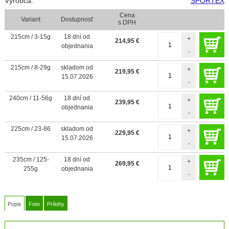
Výrobca:
SPORTEX
Cena
Variant
Dostupnosť
s DPH
215cm / 3-15g
18 dní od
+
214,95
€
objednania
-
215cm / 8-29g
skladom od
+
219,95
€
15.07.2026
-
240cm / 11-56g
18 dní od
+
239,95
€
objednania
-
225cm / 23-86
skladom od
+
229,95
€
15.07.2026
-
235cm / 125-
18 dní od
+
269,95
€
255g
objednania
-
Popis
Foto
Prílohy