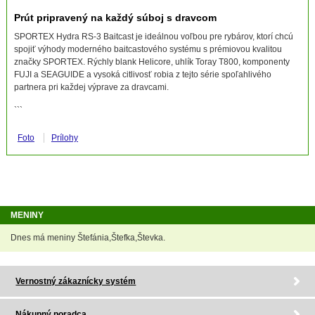
Prút pripravený na každý súboj s dravcom
SPORTEX Hydra RS-3 Baitcast je ideálnou voľbou pre rybárov, ktorí chcú
spojiť výhody moderného baitcastového systému s prémiovou kvalitou
značky SPORTEX. Rýchly blank Helicore, uhlík Toray T800, komponenty
FUJI a SEAGUIDE a vysoká citlivosť robia z tejto série spoľahlivého
partnera pri každej výprave za dravcami.
```
Foto
Prílohy
MENINY
Dnes má meniny Štefánia,Štefka,Števka.
Vernostný zákaznícky systém
Nákupný poradca