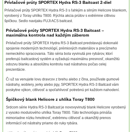
Prívlačové prúty SPORTEX Hydra RS-3 Baitcast 2-diel
Prívlačové prúty SPORTEX Hydra RS-3 s ľahkým a silným Helicore blankom,
vyrobený z Toray uhlíku T800. Rýchla akcia prútov s extrémne citlivou
špičkou. Sedlo navijaku FUJI ACS baitcast.
Prívlačové prúty SPORTEX Hydra RS-3 Baitcast –
maximálna kontrola nad každým záberom
Prívlačové prúty SPORTEX Hydra RS-3 Baitcast predstavujú dokonalé
spojenie moderných technológií, prémiových materiálov a precízneho
nemeckého spracovania. Táto séria bola vyvinutá pre rybárov, ktorí
preferujú baitcastový systém a vyžadujú maximálnu presnosť, okamžitú
odozvu blanku a absolútnu kontrolu nad nástrahou počas celej
prezentácie.
Či už sa venujete lovu dravcov z brehu alebo z člna, používate gumové
nástrahy, woblery, jerky alebo jigy, SPORTEX Hydra RS-3 Baitcast vám
poskytne výkon, citlivosť a spoľahlivosť potrebnú pri každom nahodení.
Špičkový blank Helicore z uhlíka Toray T800
Srdcom série Hydra RS-3 Baitcast je novovyvinutý blank Helicore vyrobený
z vysoko modulového uhlíka Toray T800. Táto technológia prináša
mimoriadne nízku hmotnosť, extrémnu citlivosť a okamžitý prenos
informácií od nástrahy priamo do ruky rybára.