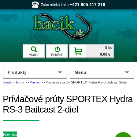
+421 905 217 219
Zákaznícka linka
0
ks
0,00 €
Hľadať
Prihlásiť
Produkty
Menu
Úvod
>>
Prúty
>>
Prívlač
>>
Prívlačové prúty SPORTEX Hydra RS-3 Baitcast 2-diel
Prívlačové prúty SPORTEX Hydra
RS-3 Baitcast 2-diel
Novinka