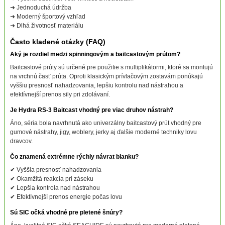
➜ Jednoduchá údržba
➜ Moderný športový vzhľad
➜ Dlhá životnosť materiálu
Často kladené otázky (FAQ)
Aký je rozdiel medzi spinningovým a baitcastovým prútom?
Baitcastové prúty sú určené pre použitie s multiplikátormi, ktoré sa montujú
na vrchnú časť prúta. Oproti klasickým prívlačovým zostavám ponúkajú
vyššiu presnosť nahadzovania, lepšiu kontrolu nad nástrahou a
efektívnejší prenos sily pri zdolávaní.
Je Hydra RS-3 Baitcast vhodný pre viac druhov nástrah?
Áno, séria bola navrhnutá ako univerzálny baitcastový prút vhodný pre
gumové nástrahy, jigy, woblery, jerky aj ďalšie moderné techniky lovu
dravcov.
Čo znamená extrémne rýchly návrat blanku?
✔ Vyššia presnosť nahadzovania
✔ Okamžitá reakcia pri záseku
✔ Lepšia kontrola nad nástrahou
✔ Efektívnejší prenos energie počas lovu
Sú SIC očká vhodné pre pletené šnúry?