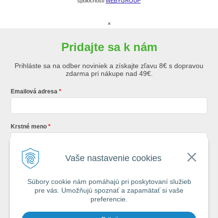
spoločnosti
WEBYGROUP
×
Pridajte sa k nám
Prihláste sa na odber noviniek a získajte zľavu 8€ s dopravou
zdarma pri nákupe nad 49€.
Emailová adresa
Krstné meno
Vaše nastavenie cookies
Registráciou súhlasíte so
všeobecnými obchodnými podmienkami AZ
Rybár
s.r.o.
Súbory cookie nám pomáhajú pri poskytovaní služieb
pre vás. Umožňujú spoznať a zapamätať si vaše
*
preferencie.
Každý týždeň si od nás nájdete v schránke : 1x Rybársky Poradca a 1x