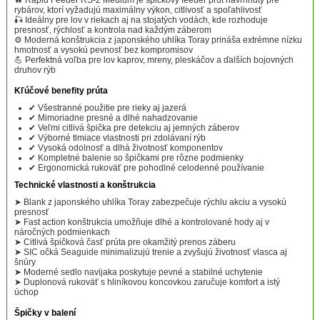
🔥 Rapid Feeder RS-2 Medium je špičkový feeder prút navrhnutý pre
rybárov, ktorí vyžadujú maximálny výkon, citlivosť a spoľahlivosť
🎣 Ideálny pre lov v riekach aj na stojatých vodách, kde rozhoduje
presnosť, rýchlosť a kontrola nad každým záberom
⚙️ Moderná konštrukcia z japonského uhlíka Toray prináša extrémne nízku
hmotnosť a vysokú pevnosť bez kompromisov
💪 Perfektná voľba pre lov kaprov, mreny, pleskáčov a ďalších bojovných
druhov rýb
Kľúčové benefity prúta
✔ Všestranné použitie pre rieky aj jazerá
✔ Mimoriadne presné a dlhé nahadzovanie
✔ Veľmi citlivá špička pre detekciu aj jemných záberov
✔ Výborné tlmiace vlastnosti pri zdolávaní rýb
✔ Vysoká odolnosť a dlhá životnosť komponentov
✔ Kompletné balenie so špičkami pre rôzne podmienky
✔ Ergonomická rukoväť pre pohodlné celodenné používanie
Technické vlastnosti a konštrukcia
➤ Blank z japonského uhlíka Toray zabezpečuje rýchlu akciu a vysokú
presnosť
➤ Fast action konštrukcia umožňuje dlhé a kontrolované hody aj v
náročných podmienkach
➤ Citlivá špičková časť prúta pre okamžitý prenos záberu
➤ SIC očká Seaguide minimalizujú trenie a zvyšujú životnosť vlasca aj
šnúry
➤ Moderné sedlo navijaka poskytuje pevné a stabilné uchytenie
➤ Duplonová rukoväť s hliníkovou koncovkou zaručuje komfort a istý
úchop
Špičky v balení