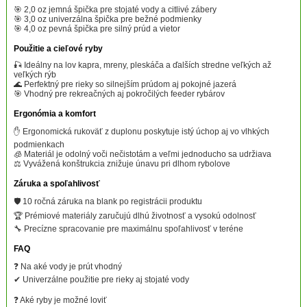
🎯 2,0 oz jemná špička pre stojaté vody a citlivé zábery
🎯 3,0 oz univerzálna špička pre bežné podmienky
🎯 4,0 oz pevná špička pre silný prúd a vietor
Použitie a cieľové ryby
🎣 Ideálny na lov kapra, mreny, pleskáča a ďalších stredne veľkých až
veľkých rýb
🌊 Perfektný pre rieky so silnejším prúdom aj pokojné jazerá
🎯 Vhodný pre rekreačných aj pokročilých feeder rybárov
Ergonómia a komfort
✋ Ergonomická rukoväť z duplonu poskytuje istý úchop aj vo vlhkých
podmienkach
🧊 Materiál je odolný voči nečistotám a veľmi jednoducho sa udržiava
⚖️ Vyvážená konštrukcia znižuje únavu pri dlhom rybolove
Záruka a spoľahlivosť
🛡️ 10 ročná záruka na blank po registrácii produktu
🏆 Prémiové materiály zaručujú dlhú životnosť a vysokú odolnosť
🔧 Precízne spracovanie pre maximálnu spoľahlivosť v teréne
FAQ
❓ Na aké vody je prút vhodný
✔ Univerzálne použitie pre rieky aj stojaté vody
❓ Aké ryby je možné loviť