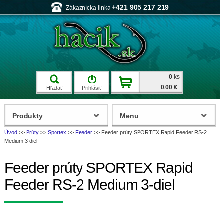
+421 905 217 219
Zákaznícka linka
0
ks
0,00 €
Hľadať
Prihlásiť
Produkty
Menu
Úvod
>>
Prúty
>>
Sportex
>>
Feeder
>>
Feeder prúty SPORTEX Rapid Feeder RS-2
Medium 3-diel
Feeder prúty SPORTEX Rapid
Feeder RS-2 Medium 3-diel