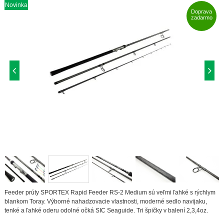
Novinka
Doprava
zadarmo
Feeder prúty SPORTEX Rapid Feeder RS-2 Medium sú veľmi ľahké s rýchlym
blankom Toray. Výborné nahadzovacie vlastnosti, moderné sedlo navijaku,
tenké a ľahké oderu odolné očká SIC Seaguide. Tri špičky v balení 2,3,4oz.