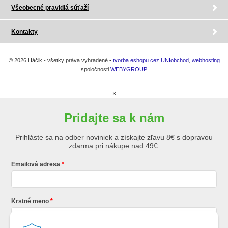
Všeobecné pravidlá súťaží
Kontakty
© 2026 Háčik - všetky práva vyhradené •
tvorba eshopu cez UNIobchod
,
webhosting
spoločnosti
WEBYGROUP
×
Pridajte sa k nám
Prihláste sa na odber noviniek a získajte zľavu 8€ s dopravou
zdarma pri nákupe nad 49€.
Emailová adresa
Krstné meno