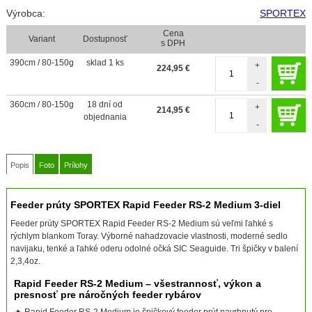
Výrobca:
SPORTEX
Cena
Variant
Dostupnosť
s DPH
390cm / 80-150g
sklad 1 ks
+
224,95
€
-
360cm / 80-150g
18 dní od
+
214,95
€
objednania
-
Popis
Foto
Prílohy
Feeder prúty SPORTEX Rapid Feeder RS-2 Medium 3-diel
Feeder prúty SPORTEX Rapid Feeder RS-2 Medium sú veľmi ľahké s
rýchlym blankom Toray. Výborné nahadzovacie vlastnosti, moderné sedlo
navijaku, tenké a ľahké oderu odolné očká SIC Seaguide. Tri špičky v balení
2,3,4oz.
Rapid Feeder RS-2 Medium – všestrannosť, výkon a
presnosť pre náročných feeder rybárov