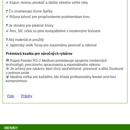
✔ Kapor, mrena, pleskáč a ďalšie stredne veľké ryby
❓ Čo znamenajú rôzne špičky
✔ Rôzna tuhosť pre prispôsobenie podmienkam lovu
❓ Je vhodný pre pletené šnúry
✔ Áno, SIC očká sú plne kompatibilné s modernými šnúrami
❓ Aký materiál je použitý
✔ Japonský uhlík Toray pre maximálnu pevnosť a citlivosť
Prémiová kvalita pre náročných rybárov
🏁 Rapid Feeder RS-2 Medium predstavuje spojenie moderných
technológií, precízneho spracovania a maximálneho výkonu
🎯 Je určený pre rybárov, ktorí chcú spoľahlivosť, presnosť a dlhú životnosť
v jednom prúte
💎 Ideálna voľba pre každého, kto hľadá profesionálny feeder prút bez
kompromisov
Foto
Prílohy
MENINY