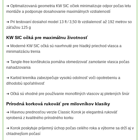
➜ Optimalizovaná geometria KW SIC očiek minimalizuje odpor počas letu
montáže a podporuje dosahovanie maximálnych vzdialeností
➜ Pri testovaní dosiahol model 13 ft / 3,50 lb vzdialenosť až 192 metrov so
záťažou 125 g
KW SIC očká pre maximálnu životnosť
➜ Moderné KW SIC očká sú navrhnuté pre hladký priechod vlasca a
minimalizáciu trenia
➜ Tangle-free konštrukcia pomáha obmedzovať zamotanie vlasca počas
nahadzovania
➜ Karbid kremíka zabezpečuje vysokú odolnosť voči opotrebeniu a
dlhodobú spoľahlivosť
➜ Očká sú vhodné pre používanie monofilných vlascov aj pletených šnúr
Prírodná korková rukoväť pre milovníkov klasiky
➜ Hlavnou prednosťou verzie Classic Korok je elegantná rukoväť
vyrobená z kvalitného prírodného korku
➜ Korok poskytuje príjemný úchop počas celého roka a výborne sa drží aj v
chladnejšom počasí