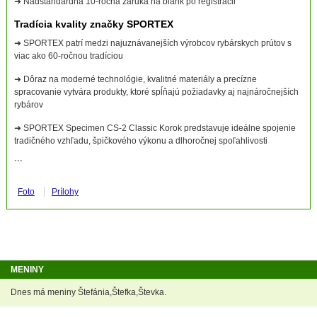
➜ Nadštandardná 10-ročná záruka na blank po registrácii
Tradícia kvality značky SPORTEX
➜ SPORTEX patrí medzi najuznávanejších výrobcov rybárskych prútov s
viac ako 60-ročnou tradíciou
➜ Dôraz na moderné technológie, kvalitné materiály a precízne
spracovanie vytvára produkty, ktoré spĺňajú požiadavky aj najnáročnejších
rybárov
➜ SPORTEX Specimen CS-2 Classic Korok predstavuje ideálne spojenie
tradičného vzhľadu, špičkového výkonu a dlhoročnej spoľahlivosti
```
Foto
Prílohy
MENINY
Dnes má meniny Štefánia,Štefka,Števka.