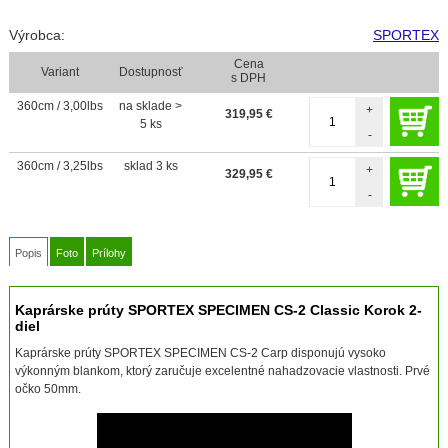
Výrobca:
SPORTEX
Cena
Variant
Dostupnosť
s DPH
360cm / 3,00lbs
na sklade >
+
319,95
€
5 ks
-
360cm / 3,25lbs
sklad 3 ks
+
329,95
€
-
Popis
Foto
Prílohy
Kaprárske prúty SPORTEX SPECIMEN CS-2 Classic Korok 2-
diel
Kaprárske prúty SPORTEX SPECIMEN CS-2 Carp disponujú vysoko
výkonným blankom, ktorý zaručuje excelentné nahadzovacie vlastnosti. Prvé
očko 50mm.