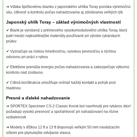
➜ Vďaka špičkovému blanku z japonského uhlíka Toray ponúka výnimočnú
silu, citlivosť a kontrolu počas nahadzovania aj zdolávania veľkých rýb
Japonský uhlík Toray – základ výnimočných vlastností
✔ Blank je vyrobený z prémiového vysokomodulového uhlíka Toray, ktorý
patrí medzi najkvalitnejšie materiály používané pri výrobe rybárskych
prútov
✔ Vyznačuje sa nízkou hmotnosťou, vysokou pevnosťou a rýchlou
odozvou pri práci s rybou
✔ Efektívne prenáša energiu počas nahadzovania a zabezpečuje výbornú
kontrolu nad zostavou
✔ Citlivá konštrukcia umožňuje vnímať každý kontakt a pohyb pod
hladinou
Presné a ďaleké nahadzovanie
➜ SPORTEX Specimen CS-2 Classic Korok bol navrhnutý pre rybárov, ktorí
požadujú vysokú presnosť a spoľahlivosť pri nahadzovaní na rôzne
vzdialenosti
➜ Modely s dĺžkou 12 ft a 13 ft disponujú veľkým 50 mm navádzacím
očkom pre plynulejšie odvíjanie vlasca