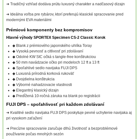
➜ Tradičný vzhľad dodáva prútu luxusný charakter a nadčasový dizajn
➜ Ideálna voľba pre rybárov, ktorí preferujú klasické spracovanie pred
modernými EVA materiálmi
Prémiové komponenty bez kompromisov
Hlavné výhody SPORTEX Specimen CS-2 Classic Korok
◆ Blank z prémiového japonského uhlíka Toray
◆ Vysoká pevnosť a citlivosť pri zdolávaní
◆ Odolné KW SIC očká s tangle-free konštrukciou
◆ 50 mm navádzacie očko pri modeloch 12 ft a 13 ft
◆ Spoľahlivé sedlo navijaka FUJI DPS
◆ Luxusná prírodná korková rukoväť
◆ Dvojdielna konštrukcia
◆ Výborné nahadzovacie vlastnosti
◆ Elegantný klasický dizajn
◆ Predĺžená 10-ročná záruka na blank po registrácii
FUJI DPS – spoľahlivosť pri každom zdolávaní
➜ Kvalitné sedlo navijaka FUJI DPS poskytuje pevné uchytenie navijaka aj
pri vysokom zaťažení
➜ Precízne spracovanie zaručuje dlhú životnosť a bezproblémové
používanie počas mnohých sezón