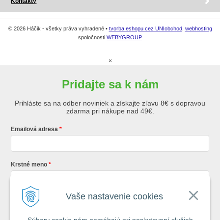
Kontakty
© 2026 Háčik - všetky práva vyhradené •
tvorba eshopu cez UNIobchod
,
webhosting
spoločnosti
WEBYGROUP
×
Pridajte sa k nám
Prihláste sa na odber noviniek a získajte zľavu 8€ s dopravou
zdarma pri nákupe nad 49€.
Emailová adresa
Krstné meno
Vaše nastavenie cookies
Registráciou súhlasíte so
všeobecnými obchodnými podmienkami AZ
Rybár
s.r.o.