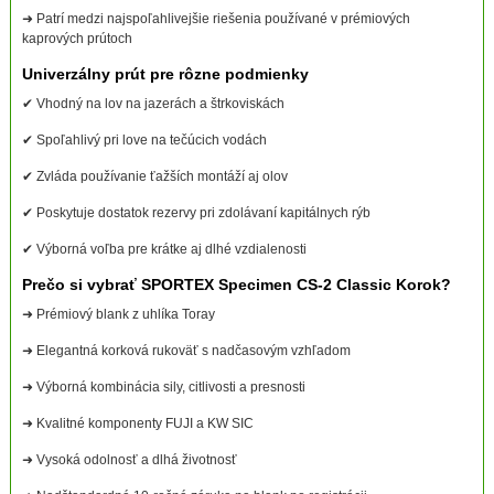
➜ Patrí medzi najspoľahlivejšie riešenia používané v prémiových
kaprových prútoch
Univerzálny prút pre rôzne podmienky
✔ Vhodný na lov na jazerách a štrkoviskách
✔ Spoľahlivý pri love na tečúcich vodách
✔ Zvláda používanie ťažších montáží aj olov
✔ Poskytuje dostatok rezervy pri zdolávaní kapitálnych rýb
✔ Výborná voľba pre krátke aj dlhé vzdialenosti
Prečo si vybrať SPORTEX Specimen CS-2 Classic Korok?
➜ Prémiový blank z uhlíka Toray
➜ Elegantná korková rukoväť s nadčasovým vzhľadom
➜ Výborná kombinácia sily, citlivosti a presnosti
➜ Kvalitné komponenty FUJI a KW SIC
➜ Vysoká odolnosť a dlhá životnosť