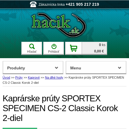
+421 905 217 219
Zákaznícka linka
0
ks
0,00 €
Hľadať
Prihlásiť
Produkty
Menu
Úvod
>>
Prúty
>>
Kaprové
>>
Na dlhé hody
>>
Kaprárske prúty SPORTEX SPECIMEN
CS-2 Classic Korok 2-diel
Kaprárske prúty SPORTEX
SPECIMEN CS-2 Classic Korok
2-diel