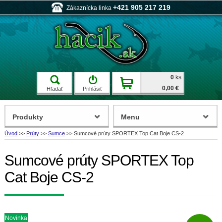
+421 905 217 219
Zákaznícka linka
0
ks
0,00 €
Hľadať
Prihlásiť
Produkty
Menu
Úvod
>>
Prúty
>>
Sumce
>>
Sumcové prúty SPORTEX Top Cat Boje CS-2
Sumcové prúty SPORTEX Top
Cat Boje CS-2
Novinka