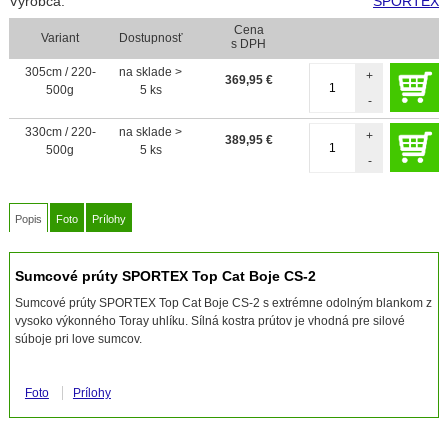
Výrobca:
SPORTEX
Cena
Variant
Dostupnosť
s DPH
305cm / 220-
na sklade >
+
369,95
€
500g
5 ks
-
330cm / 220-
na sklade >
+
389,95
€
500g
5 ks
-
Popis
Foto
Prílohy
Sumcové prúty SPORTEX Top Cat Boje CS-2
Sumcové prúty SPORTEX Top Cat Boje CS-2 s extrémne odolným blankom z
vysoko výkonného Toray uhlíku. Sílná kostra prútov je vhodná pre silové
súboje pri love sumcov.
Foto
Prílohy