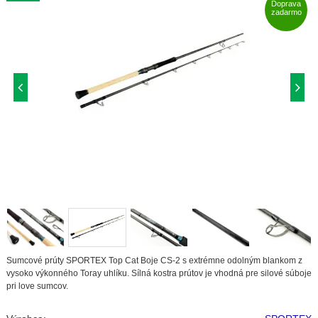
Doprava
zadarmo
Sumcové prúty SPORTEX Top Cat Boje CS-2 s extrémne odolným blankom z
vysoko výkonného Toray uhlíku. Sílná kostra prútov je vhodná pre silové súboje
pri love sumcov.