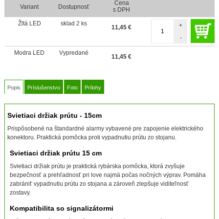
Cena
Variant
Dostupnosť
s DPH
Žltá LED
sklad 2 ks
+
11,45
€
-
Modra LED
Vypredané
11,45
€
Popis
Príslušenstvo
Foto
Prílohy
Svietiaci držiak prútu - 15cm
Prispôsobené na štandardné alarmy vybavené pre zapojenie elektrického
konektoru. Praktická pomôcka proti vypadnutiu prútu zo stojanu.
Svietiaci držiak prútu 15 cm
Svietiaci držiak prútu je praktická rybárska pomôcka, ktorá zvyšuje
bezpečnosť a prehľadnosť pri love najmä počas nočných výprav. Pomáha
zabrániť vypadnutiu prútu zo stojana a zároveň zlepšuje viditeľnosť
zostavy.
Kompatibilita so signalizátormi