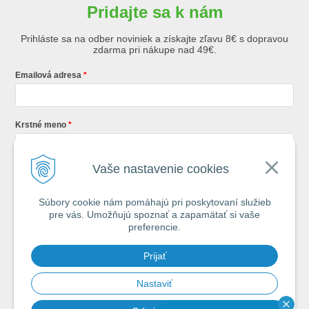
Pridajte sa k nám
Prihláste sa na odber noviniek a získajte zľavu 8€ s dopravou
zdarma pri nákupe nad 49€.
Emailová adresa
Krstné meno
Vaše nastavenie cookies
Registráciou súhlasíte so
všeobecnými obchodnými podmienkami AZ
Rybár
s.r.o.
Súbory cookie nám pomáhajú pri poskytovaní služieb
pre vás. Umožňujú spoznať a zapamätať si vaše
*
preferencie.
Každý týždeň si od nás nájdete v schránke : 1x Rybársky Poradca a 1x
Prijať
akčná ponuka. 1x mesačne prehľad nových článkov z nášho blogu.
Ochrana vašich osobných údajov je pre nás na 1. mieste.
Zoznámte sa s
našimi zásadami spracovania osobných údajov
Nastaviť