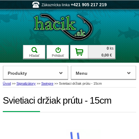
+421 905 217 219
Zákaznícka linka
0
ks
0,00 €
Hľadať
Prihlásiť
Produkty
Menu
Úvod
>>
Signalizátory
>>
Swingre
>>
Svietiaci držiak prútu - 15cm
Svietiaci držiak prútu - 15cm