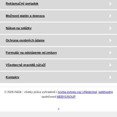
Reklamačný poriadok
Možnosti platby a doprava
Nákup na splátky
Ochrana osobných údajov
Formulár na odstúpenie od zmluvy
Všeobecné pravidlá súťaží
Kontakty
© 2026 Háčik - všetky práva vyhradené •
tvorba eshopu cez UNIobchod
,
webhosting
spoločnosti
WEBYGROUP
×