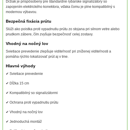
Držiak je prispôsobený pre štandardné rybárske signalizátory so
zapojením elektrického konektora, vďaka čomu je plne kompatibilný s
modernou výbavou.
Bezpečná fixácia prútu
Slúži ako poistka proti vypadnutiu prútu zo stojana pri silnom vetre alebo
prudkom zábere, čím zvyšuje bezpečnosť celej zostavy.
Vhodný na nočný lov
Svietiace prevedenie zlepšuje viditeľnosť pri zníženej viditeľnosti a
pomáha rýchlo lokalizovať prút aj v tme.
Hlavné výhody
✔ Svietiace prevedenie
✔ Dĺžka 15 cm
✔ Kompatibilný so signalizátormi
✔ Ochrana proti vypadnutiu prútu
✔ Vhodný na nočný lov
✔ Jednoduchá montáž