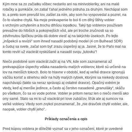
Kým mne sa zo začiatku vôbec nedarilo ani na minivobleríky, ani na malé
rotačky a gumkáče, on zatiaľ ťahal jedného pstruha za druhým. Nechápal som
to, a preto som prerušil lov, zašiel za ním, aby som ho vyspovedal a pozrel, na
čo to vlastne chytá. Na moje prekvapenie to bol 6 cm dlhý štíhly vobler
s vrchným uchytením a trochu dlhšou lopatkou. Taký typ voblerov používam
prevažne do hlbších a pokojnejších vôd, ale pri troche zručnosti sa so
zdvihnutou špičkou prúta dá dobre viesť aj na takýchto úsekoch. Po tejto
„inšpekcii a revízii“ som ihneď nasadil podobný model (4 cm Bulhead SDR)
a čuduj sa svete, začal som byť zrazu úspešný aj ja. Jasné, že to Paľo mal na
tomto revíri už viackrát vyskúšané a nasadil svoju „tutovku“!
Niečo podobné som viackrát zažil aj na VN, kde som zaznamenal až
prekvapujúce úspechy vďaka nasadeniu malých voblerov, ktoré sú určené na
lov na menších tokoch. Bolo to hlavne v období, keď aj veľké dravce ignorujú
väčšiu korisť a striehnu skôr na húfy malých rybiek, ktorými sa niekedy doslova
napchávajú (takto sa neraz správajú aj ostatné dravce). Opačný extrém je
vtedy, keď aj menšie jedince, a často aj čerstvo nasadené „granuláky“, skáču
po všetkom, čo sa vo vode pohne. Vobler je pritom neraz len o niečo menší ako
ony samé. Stalo sa mi to už viackrát pri love zubáčov, šťúk ale aj sumcov na
veľké voblery. Vtedy som zvykol poznamenať, že „nie dravček chytil vobler, ale,
naopak, vobler chytil jeho“.
Príklady označenia a opis
Pred kúpou voblera je dôležité vyznať sa v jeho označení, ktoré je uvedené