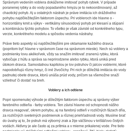
Správnym vedením voblera dokážeme imitovať pohyb rybiek. V prípade
poranenej rybky a do vody popadaného hmyzu je to nekoordinovaný, až
chaotický pohyb. Aj u ostatných nástrah je práve imitácia ich dráždivého
pohybu najdôležitejším faktorom úspechu. Pri vobleroch ide hlavne o -
horizontálny kmit a výkyv - vertikálny sínusoidový pohyb pri klesaní a stúpaní
a kombináciu týchto pohybov. To všetko je však závislé od konkrétneho typu,
verzie, konkrétneho modelu a spôsobu vedenia nástrahy.
Práve tieto aspekty sú najdôležitejšími pre oklamanie každého dravca
(popritom byť hlavne v správnom čase na správnom mieste). Nech sú voblery a
podmienky lovu akékoľvek, vždy sa snažím imitovať zranenú rybku, ktorá
vybočuje z húfu a správa sa neprirodzene alebo rybku, ktorá uniká pred
útokom dravca. Samostatnou kapitolou je lov pstruhov či jalcov voblermi, ktoré
napodobňujú rôzny hmyz, či iné živočíchy. Pri nich je dôležitá imitácia do vody
padnutej obete dravca, ktorú unáša prúd vody, pričom sa všemožne snaží
vzlietnuť či dostať na breh.
Voblery a ich odtiene
Popri spomenutej výhode je dôležitým faktorom úspechu aj správny výber
farebného odtieňa - farby voblera. Ten závisí hlavne od schopnosti nášho
dravca reagovať, okrem pohybu, aj na farebný odtieň v rozličných fázach dňa,
za rozličných svetelných podmienok a rôznej priehľadnosti vody. Musíme brať
do úvahy aj to, že pstruh má výborný zrak a žije väčšinou v krištáľovo čistých
vodách. Aktívny je ale často aj za prítmia a v mierne prikalenej vode. Pre tieto