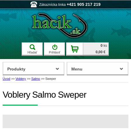
+421 905 217 219
Zákaznícka linka
0
ks
0,00 €
Hľadať
Prihlásiť
Produkty
Menu
Úvod
>>
Voblery
>>
Salmo
>>
Sweper
Voblery Salmo Sweper