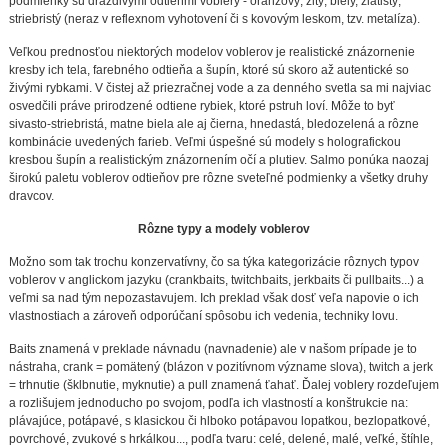
podmienky sú dráždivými odtieňmi voblery - oranžový, žltý, biely, zlatistý,
striebristý (neraz v reflexnom vyhotovení či s kovovým leskom, tzv. metalíza).
Veľkou prednosťou niektorých modelov voblerov je realistické znázornenie
kresby ich tela, farebného odtieňa a šupín, ktoré sú skoro až autentické so
živými rybkami. V čistej až priezračnej vode a za denného svetla sa mi najviac
osvedčili práve prirodzené odtiene rybiek, ktoré pstruh loví. Môže to byť
sivasto-striebristá, matne biela ale aj čierna, hnedastá, bledozelená a rôzne
kombinácie uvedených farieb. Veľmi úspešné sú modely s holografickou
kresbou šupín a realistickým znázornením očí a plutiev. Salmo ponúka naozaj
širokú paletu voblerov odtieňov pre rôzne sveteľné podmienky a všetky druhy
dravcov.
Rôzne typy a modely voblerov
Možno som tak trochu konzervatívny, čo sa týka kategorizácie rôznych typov
voblerov v anglickom jazyku (crankbaits, twitchbaits, jerkbaits či pullbaits...) a
veľmi sa nad tým nepozastavujem. Ich preklad však dosť veľa napovie o ich
vlastnostiach a zároveň odporúčaní spôsobu ich vedenia, techniky lovu.
Baits znamená v preklade návnadu (navnadenie) ale v našom prípade je to
nástraha, crank = pomätený (blázon v pozitívnom význame slova), twitch a jerk
= trhnutie (šklbnutie, myknutie) a pull znamená ťahať. Ďalej voblery rozdeľujem
a rozlišujem jednoducho po svojom, podľa ich vlastností a konštrukcie na:
plávajúce, potápavé, s klasickou či hlboko potápavou lopatkou, bezlopatkové,
povrchové, zvukové s hrkálkou..., podľa tvaru: celé, delené, malé, veľké, štíhle,