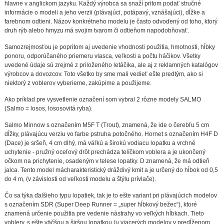
hlavne v anglickom jazyku. Každý výrobca sa snaží pritom podať stručné
informácie o modeli a jeho verzii (plávajúci, potápavý, vznášajúci), dĺžke a
farebnom odtieni. Názov konkrétneho modelu je často odvodený od toho, ktorý
druh rýb alebo hmyzu má svojim tvarom či odtieňom napodobňovať.
Samozrejmosťou je popritom aj uvedenie vhodnosti použitia, hmotnosti, hĺbky
ponoru, odporúčaného priemeru vlasca, veľkosti a počtu háčikov. Všetky
uvedené údaje sú zrejmé z priloženého letáčika, ale aj z reklamných katalógov
výrobcov a dovozcov. Toto všetko by sme mali vedieť ešte predtým, ako si
niektorý z voblerov vyberieme, zakúpime a použijeme.
Ako príklad pre vysvetlenie označení som vybral 2 rôzne modely SALMO
(Salmo = losos, lososovitá ryba).
Salmo Minnow s označením M5F T (Trout), znamená, že ide o čerebľu 5 cm
dĺžky, plávajúcu verziu vo farbe pstruha potočného. Hornet s označením H4F D
(Dace) je sršeň, 4 cm dlhý, má väľkú a širokú vodiacu lopatku a vrchné
uchytenie - pružný oceľový drôt prechádza telíčkom voblera a je ukončený
očkom na prichytenie, osadeným v telese lopatky. D znamená, že má odtieň
jalca. Tento model mácharakteristický dráždivý kmit a je určený do hĺbok od 0,5
do 4 m, (v závislosti od veľkosti modelu a štýlu prívlače).
Čo sa týka ďalšieho typu lopatiek, tak je to ešte variant pri plávajúcich modelov
s označením SDR (Super Deep Runner = „super hĺbkový bežec“), ktoré
znamená určenie použitia pre vedenie nástrahy vo veľkých hĺbkach. Tieto
voblery, s ešte väčšou a širšou lopatkou (u viacerých modelov v predĺženom