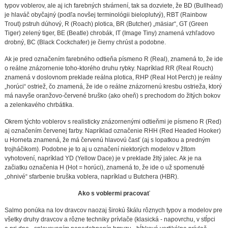
typov voblerov, ale aj ich farebných stvárnení, tak sa dozviete, že BD (Bullhead)
je hlaváč obyčajný (podľa novšej terminológii bieloplutvý), RBT (Rainbow
Trout) pstruh dúhový, R (Roach) plotica, BR (Butcher) „mäsiar“, GT (Green
Tiger) zelený tiger, BE (Beatle) chrobák, IT (Image Tiny) znamená vzhľadovo
drobný, BC (Black Cockchafer) je čierny chrúst a podobne.
Ak je pred označením farebného odtieňa písmeno R (Real), znamená to, že ide
o reálne znázornenie toho-ktorého druhu rybky. Napríklad RR (Real Rouch)
znamená v doslovnom preklade reálna plotica, RHP (Real Hot Perch) je reálny
„horúci“ ostriež, čo znamená, že ide o reálne znázornenú kresbu ostrieža, ktorý
má navyše oranžovo-červené bruško (ako oheň) s prechodom do žltých bokov
a zelenkavého chrbátika.
Okrem týchto voblerov s realisticky znázornenými odtieňmi je písmeno R (Red)
aj označením červenej farby. Napríklad označenie RHH (Red Headed Hooker)
u Horneta znamená, že má červenú hlavovú časť (aj s lopatkou a predným
trojháčikom). Podobne je to aj u označení niektorých modelov v žltom
vyhotovení, napríklad YD (Yellow Dace) je v preklade žltý jalec. Ak je na
začiatku označenia H (Hot = horúci), znamená to, že ide o už spomenuté
„ohnivé“ sfarbenie bruška voblera, napríklad u Butchera (HBR).
Ako s voblermi pracovať
Salmo ponúka na lov dravcov naozaj širokú škálu rôznych typov a modelov pre
všetky druhy dravcov a rôzne techniky prívlače (klasická - napovrchu, v stĺpci