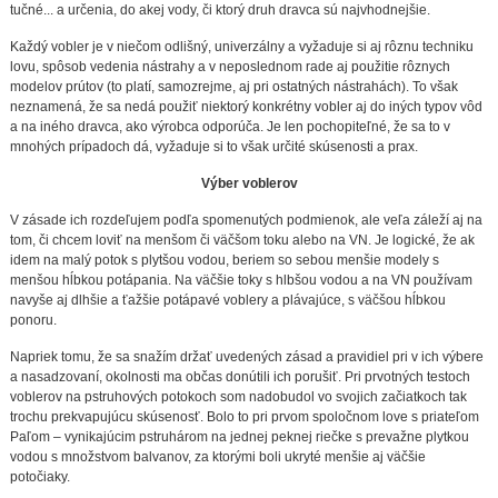
tučné... a určenia, do akej vody, či ktorý druh dravca sú najvhodnejšie.
Každý vobler je v niečom odlišný, univerzálny a vyžaduje si aj rôznu techniku
lovu, spôsob vedenia nástrahy a v neposlednom rade aj použitie rôznych
modelov prútov (to platí, samozrejme, aj pri ostatných nástrahách). To však
neznamená, že sa nedá použiť niektorý konkrétny vobler aj do iných typov vôd
a na iného dravca, ako výrobca odporúča. Je len pochopiteľné, že sa to v
mnohých prípadoch dá, vyžaduje si to však určité skúsenosti a prax.
Výber voblerov
V zásade ich rozdeľujem podľa spomenutých podmienok, ale veľa záleží aj na
tom, či chcem loviť na menšom či väčšom toku alebo na VN. Je logické, že ak
idem na malý potok s plytšou vodou, beriem so sebou menšie modely s
menšou hĺbkou potápania. Na väčšie toky s hlbšou vodou a na VN používam
navyše aj dlhšie a ťažšie potápavé voblery a plávajúce, s väčšou hĺbkou
ponoru.
Napriek tomu, že sa snažím držať uvedených zásad a pravidiel pri v ich výbere
a nasadzovaní, okolnosti ma občas donútili ich porušiť. Pri prvotných testoch
voblerov na pstruhových potokoch som nadobudol vo svojich začiatkoch tak
trochu prekvapujúcu skúsenosť. Bolo to pri prvom spoločnom love s priateľom
Paľom – vynikajúcim pstruhárom na jednej peknej riečke s prevažne plytkou
vodou s množstvom balvanov, za ktorými boli ukryté menšie aj väčšie
potočiaky.