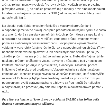
a pri dne - splavovaním napodobnenín hmyzu - hĺbková vertikálna prívlač
z člna, troling - morský rybolov). Pre lov v plytkých vodách volíme prevažne
plávajúce verzie (F), do hlbších potápavé (S) a modely s tzv. hlbokopotápavou
lopatkou s vrchným úchytom - verzia SDR (tieto a im podobné voblery majú
agresívnejší kmit).
Na stojatej vode ťaháme vobler rýchlejšie s viacerými prerušeniami
a napodbňujeme voľne plávajúci či pred predátorom unikajúcu rybku ale často
aj zranenú, ktorá sa zmieta v smrteľných kŕčoch, pričom klesá a stúpa ku dnu
a prevaľuje sa zboka na bok. V tečúcej vode proti prúdu - vedieme vobler
pomalšie s občasným pozastavením ťahu. Lov po prúde – pokiaľ lovíme
voblermi v tvare rybky ťaháme rýchlejšie, ak s napodobneninou chrústa (Tiny),
necháme vobler voľne splavovať a len občas mykneme špičkou prúta (tzv.
zášklb), pričom musíme prút držať vo vrchnej polohe. Treba dbať aj na rýchle
navíjanie prúdom unášaného vlasca, aby sme s nástrahou boli v neustálom
kontakte. Naprieč prúdu je to rýchlejší ťah, s viacerými zášklbmi, pričom
imitujeme útek rybky pred predátorom. Viaceré techniky sa dajú navzájom
kombinovať. Technika lovu je závislá na viacerých faktoroch, ktoré som vyššie
už uviedol. Dôležité je byť pri love flexibilný, vedieť sa prispôsobiť rôznym
podmienkam, zvoliť správnu nástrahu a hlavne sa ňou naučiť čo najlepšie
a najefektívnejšie pracovať, aby sme boli úspešní a dokázali dravca primäť k
útoku.
Pri výbere a hlavne pri love dravcov voblermi SALMO vám želám veľa
šťastia a nezabudnuteľných zážitkov!