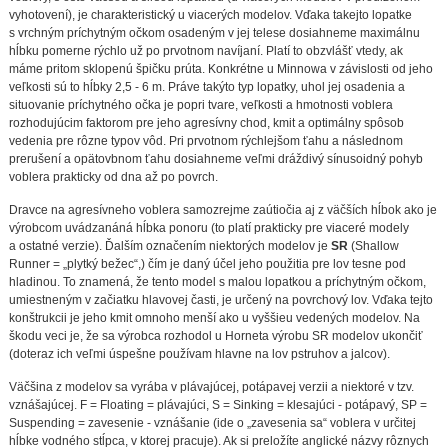
vyhotovení), je charakteristický u viacerých modelov. Vďaka takejto lopatke
s vrchným príchytným očkom osadeným v jej telese dosiahneme maximálnu
hĺbku pomerne rýchlo už po prvotnom navíjaní. Platí to obzvlášť vtedy, ak
máme pritom sklopenú špičku prúta. Konkrétne u Minnowa v závislosti od jeho
veľkosti sú to hĺbky 2,5 - 6 m. Práve takýto typ lopatky, uhol jej osadenia a
situovanie príchytného očka je popri tvare, veľkosti a hmotnosti voblera
rozhodujúcim faktorom pre jeho agresívny chod, kmit a optimálny spôsob
vedenia pre rôzne typov vôd. Pri prvotnom rýchlejšom ťahu a následnom
prerušení a opätovbnom ťahu dosiahneme veľmi dráždivý sínusoidný pohyb
voblera prakticky od dna až po povrch.
Dravce na agresívneho voblera samozrejme zaútiočia aj z väčších hĺbok ako je
výrobcom uvádzanáná hĺbka ponoru (to platí prakticky pre viaceré modely
a ostatné verzie). Ďalším označením niektorých modelov je
SR
(Shallow
Runner = „plytký bežec“,) čím je daný účel jeho použitia pre lov tesne pod
hladinou. To znamená, že tento model s malou lopatkou a príchytným očkom,
umiestneným v začiatku hlavovej časti, je určený na povrchový lov. Vďaka tejto
konštrukcii je jeho kmit omnoho menší ako u vyššieu vedených modelov. Na
škodu veci je, že sa výrobca rozhodol u Horneta výrobu SR modelov ukončiť
(doteraz ich veľmi úspešne používam hlavne na lov pstruhov a jalcov).
Väčšina z modelov sa vyrába v plávajúcej, potápavej verzii a niektoré v tzv.
vznášajúcej. F = Floating = plávajúci, S = Sinking = klesajúci - potápavý, SP =
Suspending = zavesenie - vznášanie (ide o „zavesenia sa“ voblera v určitej
hĺbke vodného stĺpca, v ktorej pracuje). Ak si preložíte anglické názvy rôznych