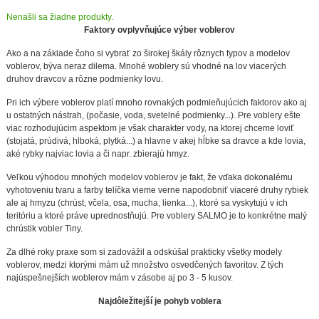
Nenašli sa žiadne produkty.
Faktory ovplyvňujúce výber voblerov
Ako a na základe čoho si vybrať zo širokej škály rôznych typov a modelov
voblerov, býva neraz dilema. Mnohé woblery sú vhodné na lov viacerých
druhov dravcov a rôzne podmienky lovu.
Pri ich výbere voblerov platí mnoho rovnakých podmieňujúcich faktorov ako aj
u ostatných nástrah, (počasie, voda, svetelné podmienky...). Pre voblery ešte
viac rozhodujúcim aspektom je však charakter vody, na ktorej chceme loviť
(stojatá, prúdivá, hlboká, plytká...) a hlavne v akej hĺbke sa dravce a kde lovia,
aké rybky najviac lovia a či napr. zbierajú hmyz.
Veľkou výhodou mnohých modelov voblerov je fakt, že vďaka dokonalému
vyhotoveniu tvaru a farby telíčka vieme verne napodobniť viaceré druhy rybiek
ale aj hmyzu (chrúst, včela, osa, mucha, lienka...), ktoré sa vyskytujú v ich
teritóriu a ktoré práve uprednostňujú. Pre voblery SALMO je to konkrétne malý
chrústik vobler Tiny.
Za dlhé roky praxe som si zadovážil a odskúšal prakticky všetky modely
voblerov, medzi ktorými mám už množstvo osvedčených favoritov. Z tých
najúspešnejších woblerov mám v zásobe aj po 3 - 5 kusov.
Najdôležitejší je pohyb voblera