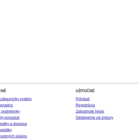
CNÉ
UŽITOČNÉ
 zákaznícky systém
Prihlásiť
poradca
Registrácia
 podmienky
Zabudnuté heslo
ný poriadok
Odstúpenie od zmluvy
platby a doprava
splátky
sobných údajov