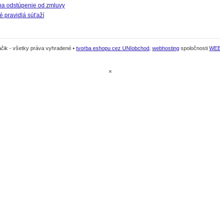
na odstúpenie od zmluvy
 pravidlá súťaží
čik - všetky práva vyhradené •
tvorba eshopu cez UNIobchod
,
webhosting
spoločnosti
WE
×