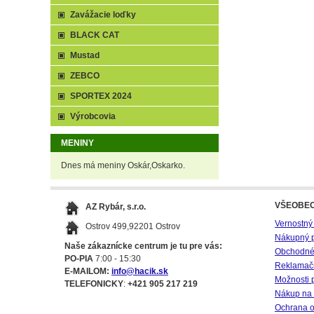
Zavážacie loďky
BLACK CAT
Mustad
ZEBCO
SPORTEX 2024
Výrobcovia
MENINY
Dnes má meniny Oskár,Oskarko.
VŠEOBE
AZ Rybár, s.r.o.
Vernostný
Ostrov 499,92201 Ostrov
Nákupný 
Naše zákaznícke centrum je tu pre vás:
Obchodné
PO-PIA
7:00 - 15:30
Reklamač
E-MAILOM:
info@hacik.sk
Možnosti 
TELEFONICKY
:
+421 905 217 219
Nákup na 
Ochrana o