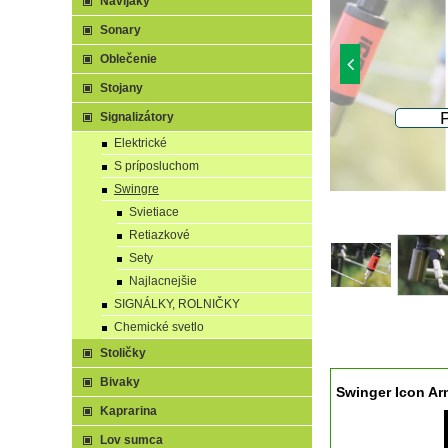
Navijaky
Sonary
Oblečenie
Stojany
Signalizátory
Elektrické
S príposluchom
Swingre
Svietiace
Retiazkové
Sety
Najlacnejšie
SIGNÁLKY, ROLNIČKY
Chemické svetlo
Stoličky
Bivaky
Swinger Icon Ar
Kaprarina
Lov sumca