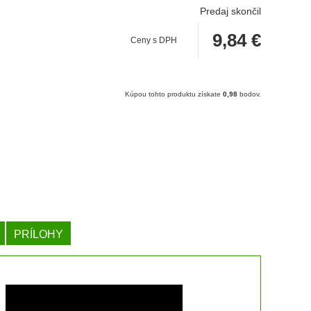
Predaj skončil
9,84
€
Ceny s DPH
Kúpou tohto produktu získate
0,98
bodov.
PRÍLOHY