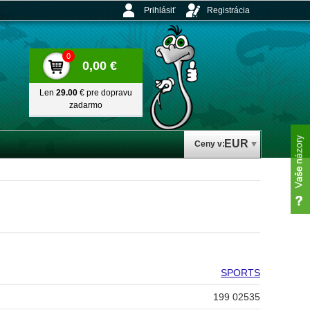
Prihlásiť
Registrácia
0
0,00 €
Len
29.00
€ pre dopravu
zadarmo
EUR
Ceny v:
SPORTS
199 02535