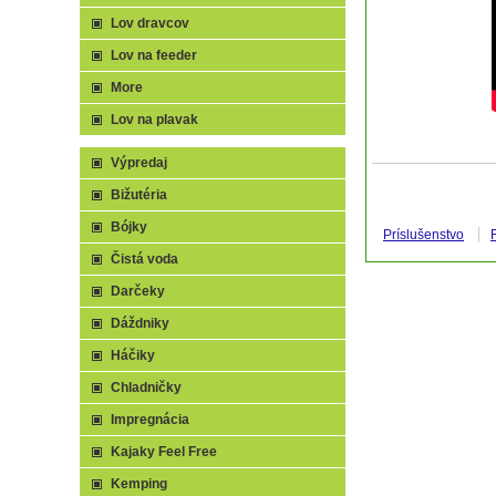
Lov dravcov
Lov na feeder
More
Lov na plavak
Výpredaj
Bižutéria
Bójky
Príslušenstvo
Čistá voda
Darčeky
Dáždniky
Háčiky
Chladničky
Impregnácia
Kajaky Feel Free
Kemping