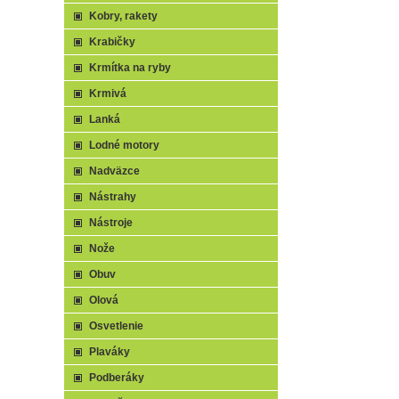
Kobry, rakety
Krabičky
Krmítka na ryby
Krmivá
Lanká
Lodné motory
Nadväzce
Nástrahy
Nástroje
Nože
Obuv
Olová
Osvetlenie
Plaváky
Podberáky