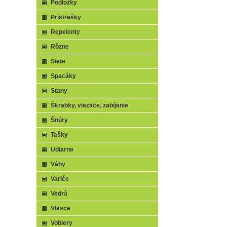
Podložky
Prístrešky
Repelenty
Rôzne
Siete
Spacáky
Stany
Škrabky, viazače, zabíjanie
Šnúry
Tašky
Udiarne
Váhy
Variče
Vedrá
Vlasce
Voblery