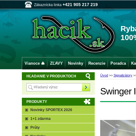
+421 905 217 219
Zákaznícka linka
Ryb
100
Vianoce 🎄
ZĽAVY
Novinky
Recenzie
Poradca
Ka
Úvod
>>
Signalizátory
>
HĽADANIE V PRODUKTOCH
Swinger 
PRODUKTY
Novinky SPORTEX 2026
1+1 zdarma
Prúty