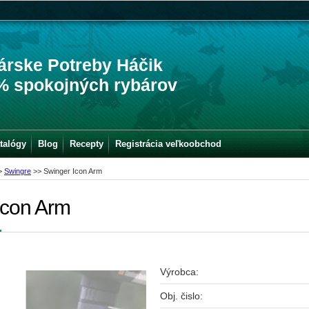
árske Potreby Háčik
% spokojných rybárov
talógy
Blog
Recepty
Registrácia veľkoobchod
>
Swingre
>>
Swinger Icon Arm
Icon Arm
Výrobca:
Obj. čislo: