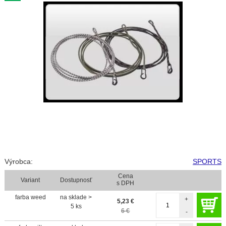
Výrobca:
SPORTS
Cena
Variant
Dostupnosť
s DPH
farba weed
na sklade >
+
5,23
€
5 ks
6 €
-