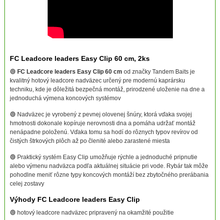
FC Leadcore leaders Easy Clip 60 cm, 2ks
🟢
FC Leadcore leaders Easy Clip 60 cm
od značky Tandem Baits je
kvalitný hotový leadcore nadväzec určený pre modernú kaprársku
techniku, kde je dôležitá bezpečná montáž, prirodzené uloženie na dne a
jednoduchá výmena koncových systémov
🟢 Nadväzec je vyrobený z pevnej olovenej šnúry, ktorá vďaka svojej
hmotnosti dokonale kopíruje nerovnosti dna a pomáha udržať montáž
nenápadne položenú. Vďaka tomu sa hodí do rôznych typov revírov od
čistých štrkových plôch až po členité alebo zarastené miesta
🟢 Praktický systém Easy Clip umožňuje rýchle a jednoduché pripnutie
alebo výmenu nadväzca podľa aktuálnej situácie pri vode. Rybár tak môže
pohodlne meniť rôzne typy koncových montáží bez zbytočného prerábania
celej zostavy
Výhody FC Leadcore leaders Easy Clip
🟢 hotový leadcore nadväzec pripravený na okamžité použitie