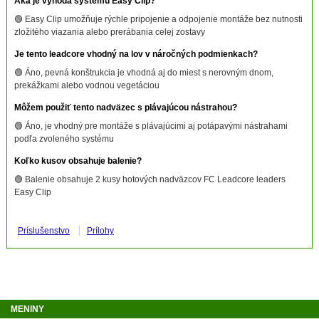
Aká je výhoda systému Easy Clip?
🟢 Easy Clip umožňuje rýchle pripojenie a odpojenie montáže bez nutnosti
zložitého viazania alebo prerábania celej zostavy
Je tento leadcore vhodný na lov v náročných podmienkach?
🟢 Áno, pevná konštrukcia je vhodná aj do miest s nerovným dnom,
prekážkami alebo vodnou vegetáciou
Môžem použiť tento nadväzec s plávajúcou nástrahou?
🟢 Áno, je vhodný pre montáže s plávajúcimi aj potápavými nástrahami
podľa zvoleného systému
Koľko kusov obsahuje balenie?
🟢 Balenie obsahuje 2 kusy hotových nadväzcov FC Leadcore leaders
Easy Clip
Príslušenstvo
Prílohy
MENINY