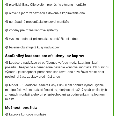
🟢 praktický Easy Clip systém pre rýchlu výmenu montáže
🟢 olovené jadro zabezpečuje dokonalé kopírovanie dna
🟢 nenápadná prezentácia koncovej montáže
🟢 vhodný pre rôzne kaprové systémy
🟢 vysoká odolnosť pri kontakte s prekážkami a dnom
🟢 balenie obsahuje 2 kusy nadväzcov
Spoľahlivý leadcore pre efektívny lov kaprov
🟢 Leadcore nadväzce sú obľúbenou voľbou medzi kaprármi, ktorí
požadujú bezpečné a nenápadné riešenie koncovej montáže. Ich hlavnou
výhodou je schopnosť prirodzene kopírovať dno a znižovať viditeľnosť
poslednej časti zostavy pred nástrahou
🟢 Model FC Leadcore leaders Easy Clip 60 cm ponúka výhodu rýchlej
manipulácie vďaka praktickému klipu, ktorý ocení každý rybár pri častých
zmenách montáží alebo pri prispôsobovaní sa podmienkam na lovnom
mieste
Možnosti použitia
🟢 kaprové koncové montáže