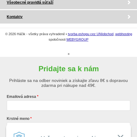
Všeobecné pravidlá súťaží
Kontakty
© 2026 Háčik - všetky práva vyhradené •
tvorba eshopu cez UNIobchod
,
webhosting
spoločnosti
WEBYGROUP
×
Pridajte sa k nám
Prihláste sa na odber noviniek a získajte zľavu 8€ s dopravou
zdarma pri nákupe nad 49€.
Emailová adresa
Krstné meno