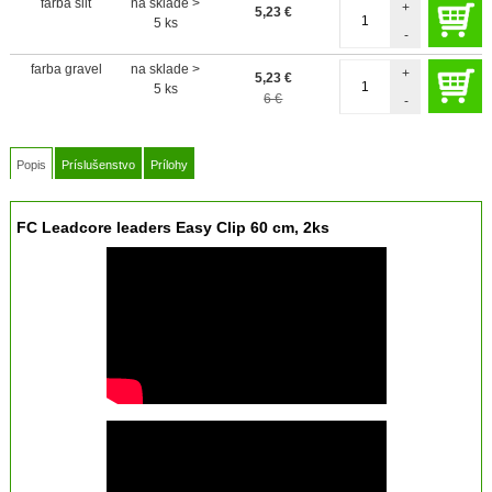
farba silt
na sklade >
+
5,23
€
5 ks
-
farba gravel
na sklade >
+
5,23
€
5 ks
6 €
-
Popis
Príslušenstvo
Prílohy
FC Leadcore leaders Easy Clip 60 cm, 2ks