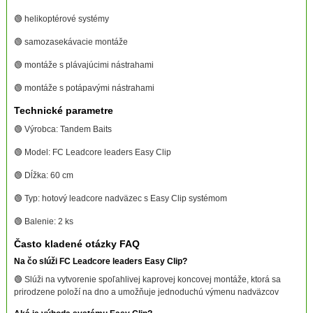
🟢 helikoptérové systémy
🟢 samozasekávacie montáže
🟢 montáže s plávajúcimi nástrahami
🟢 montáže s potápavými nástrahami
Technické parametre
🟢 Výrobca: Tandem Baits
🟢 Model: FC Leadcore leaders Easy Clip
🟢 Dĺžka: 60 cm
🟢 Typ: hotový leadcore nadväzec s Easy Clip systémom
🟢 Balenie: 2 ks
Často kladené otázky FAQ
Na čo slúži FC Leadcore leaders Easy Clip?
🟢 Slúži na vytvorenie spoľahlivej kaprovej koncovej montáže, ktorá sa
prirodzene položí na dno a umožňuje jednoduchú výmenu nadväzcov