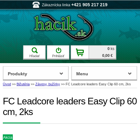
+421 905 217 219
Zákaznícka linka
0
ks
0,00 €
Hľadať
Prihlásiť
Produkty
Menu
Úvod
>>
Bižutéria
>>
Závesy, bužírky
>>
FC Leadcore leaders Easy Clip 60 cm, 2ks
FC Leadcore leaders Easy Clip 60
cm, 2ks
Akcia