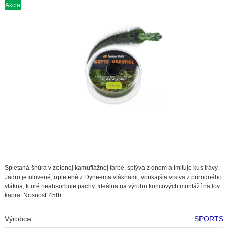
Akcia
Spletaná šnúra v zelenej kamuflážnej farbe, splýva z dnom a imituje kus trávy.
Jadro je olovené, opletené z Dyneema vláknami, vonkajšia vrstva z prírodného
vlákna, ktoré neabsorbuje pachy. Ideálna na výrobu koncových montáží na lov
kapra. Nosnosť 45lb.
Výrobca:
SPORTS