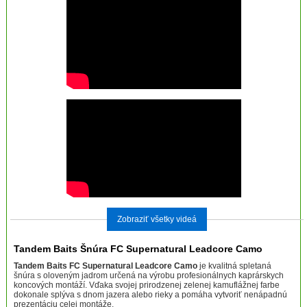
Zobraziť všetky videá
Tandem Baits Šnúra FC Supernatural Leadcore Camo
Tandem Baits FC Supernatural Leadcore Camo
je kvalitná spletaná
šnúra s oloveným jadrom určená na výrobu profesionálnych kaprárskych
koncových montáží. Vďaka svojej prirodzenej zelenej kamuflážnej farbe
dokonale splýva s dnom jazera alebo rieky a pomáha vytvoriť nenápadnú
prezentáciu celej montáže.