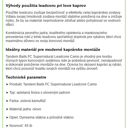
Výhody použitia leadcoru pri love kaprov
Použitie leadcoru zvyšuje bezpečnosť a efektivitu celej kaprárskej zostavy.
Vďaka svojej hmotnosti zostáva montáž stabilne položená na dne a znižuje
riziko, že by sa materiál neprirodzene zdvíhal alebo pohyboval vo vodnom
stĺpci.
Kombinácia pevného jadra, kvalitného opletenia a maskovacieho
prevedenia robí z tohto leadcoru spoľahlivý doplnok pre rybárov, ktorí chcú
maximálnu dôveru vo svoju koncovú montáž.
Ideálny materiál pre moderné kaprárske montáže
Tandem Baits FC Supernatural Leadcore Camo je vhodný pre tvorbu
rôznych typov koncových systémov, kde je potrebná pevnosť, nenápadnosť
a dokonalé položenie montáže na dne. Ocenia ho skúsení kaprári aj rybári,
ktorí chcú posunúť kvalitu svojich montáží na vyššiu úroveň.
Technické parametre
➤ Produkt: Tandem Baits FC Supernatural Leadcore Camo
➤ Typ: spletaná šnúra s oloveným jadrom
➤ Farba: zelená kamufláž
➤ Materiál jadra: olovo
➤ Oplet: Dyneema vlákna a prírodné vlákno
➤ Nosnosť: 45 lb