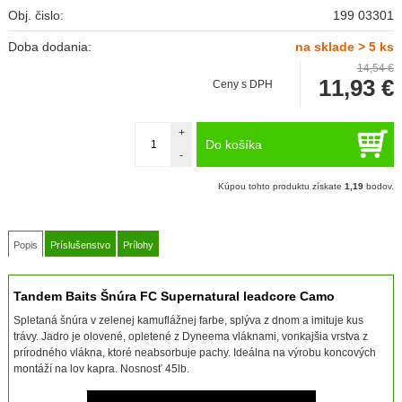
Obj. čislo:
199 03301
Doba dodania:
na sklade > 5 ks
14,54 €
11,93
€
Ceny s DPH
+
Do košíka
-
Kúpou tohto produktu získate
1,19
bodov.
Popis
Príslušenstvo
Prílohy
Tandem Baits Šnúra FC Supernatural leadcore Camo
Spletaná šnúra v zelenej kamuflážnej farbe, splýva z dnom a imituje kus
trávy. Jadro je olovené, opletené z Dyneema vláknami, vonkajšia vrstva z
prírodného vlákna, ktoré neabsorbuje pachy. Ideálna na výrobu koncových
montáží na lov kapra. Nosnosť 45lb.