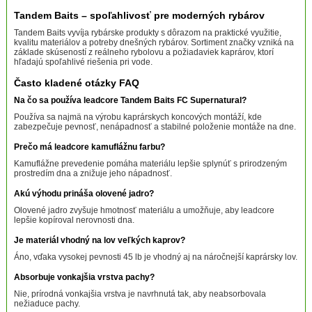
Tandem Baits – spoľahlivosť pre moderných rybárov
Tandem Baits vyvíja rybárske produkty s dôrazom na praktické využitie,
kvalitu materiálov a potreby dnešných rybárov. Sortiment značky vzniká na
základe skúseností z reálneho rybolovu a požiadaviek kaprárov, ktorí
hľadajú spoľahlivé riešenia pri vode.
Často kladené otázky FAQ
Na čo sa používa leadcore Tandem Baits FC Supernatural?
Používa sa najmä na výrobu kaprárskych koncových montáží, kde
zabezpečuje pevnosť, nenápadnosť a stabilné položenie montáže na dne.
Prečo má leadcore kamuflážnu farbu?
Kamuflážne prevedenie pomáha materiálu lepšie splynúť s prirodzeným
prostredím dna a znižuje jeho nápadnosť.
Akú výhodu prináša olovené jadro?
Olovené jadro zvyšuje hmotnosť materiálu a umožňuje, aby leadcore
lepšie kopíroval nerovnosti dna.
Je materiál vhodný na lov veľkých kaprov?
Áno, vďaka vysokej pevnosti 45 lb je vhodný aj na náročnejší kaprársky lov.
Absorbuje vonkajšia vrstva pachy?
Nie, prírodná vonkajšia vrstva je navrhnutá tak, aby neabsorbovala
nežiaduce pachy.