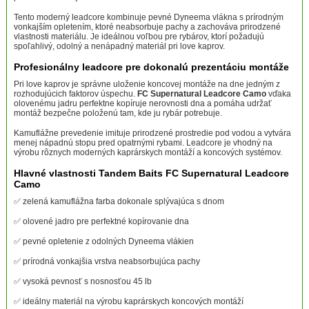
Tento moderný leadcore kombinuje pevné Dyneema vlákna s prírodným
vonkajším opletením, ktoré neabsorbuje pachy a zachováva prirodzené
vlastnosti materiálu. Je ideálnou voľbou pre rybárov, ktorí požadujú
spoľahlivý, odolný a nenápadný materiál pri love kaprov.
Profesionálny leadcore pre dokonalú prezentáciu montáže
Pri love kaprov je správne uloženie koncovej montáže na dne jedným z
rozhodujúcich faktorov úspechu.
FC Supernatural Leadcore Camo
vďaka
olovenému jadru perfektne kopíruje nerovnosti dna a pomáha udržať
montáž bezpečne položenú tam, kde ju rybár potrebuje.
Kamuflážne prevedenie imituje prirodzené prostredie pod vodou a vytvára
menej nápadnú stopu pred opatrnými rybami. Leadcore je vhodný na
výrobu rôznych moderných kaprárskych montáží a koncových systémov.
Hlavné vlastnosti Tandem Baits FC Supernatural Leadcore
Camo
✅ zelená kamuflážna farba dokonale splývajúca s dnom
✅ olovené jadro pre perfektné kopírovanie dna
✅ pevné opletenie z odolných Dyneema vlákien
✅ prírodná vonkajšia vrstva neabsorbujúca pachy
✅ vysoká pevnosť s nosnosťou 45 lb
✅ ideálny materiál na výrobu kaprárskych koncových montáží