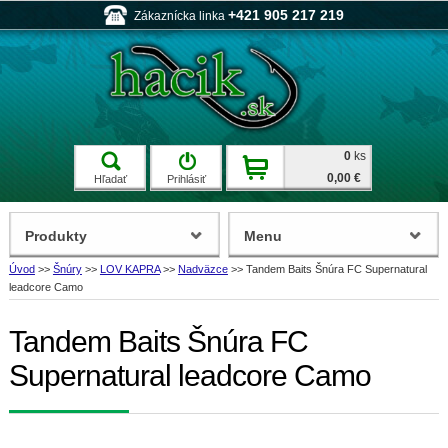
+421 905 217 219
Zákaznícka linka
0
ks
0,00 €
Hľadať
Prihlásiť
Produkty
Menu
Úvod
>>
Šnúry
>>
LOV KAPRA
>>
Nadväzce
>>
Tandem Baits Šnúra FC Supernatural
leadcore Camo
Tandem Baits Šnúra FC
Supernatural leadcore Camo