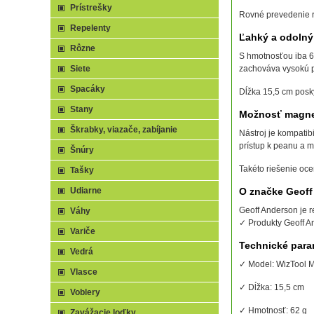
Prístrešky
Rovné prevedenie r
Repelenty
Ľahký a odoln
Rôzne
S hmotnosťou iba 6
Siete
zachováva vysokú p
Spacáky
Dĺžka 15,5 cm posk
Stany
Možnosť magne
Škrabky, viazače, zabíjanie
Nástroj je kompati
prístup k peanu a mi
Šnúry
Takéto riešenie oce
Tašky
Udiarne
O značke Geoff
Geoff Anderson je 
Váhy
✓ Produkty Geoff A
Variče
Technické para
Vedrá
✓ Model: WizTool M
Vlasce
✓ Dĺžka: 15,5 cm
Voblery
✓ Hmotnosť: 62 g
Zavážacie loďky