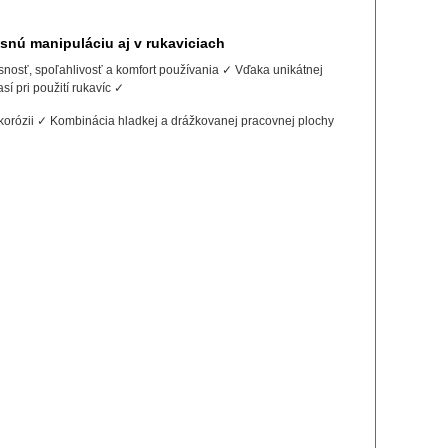
snú manipuláciu aj v rukaviciach
snosť, spoľahlivosť a komfort používania ✓ Vďaka unikátnej
í pri použití rukavíc ✓
korózii ✓ Kombinácia hladkej a drážkovanej pracovnej plochy