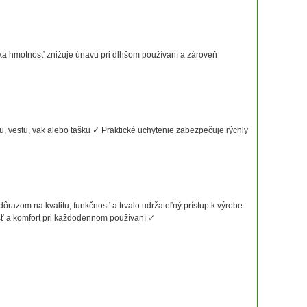
ka hmotnosť znižuje únavu pri dlhšom používaní a zároveň
 vestu, vak alebo tašku ✓ Praktické uchytenie zabezpečuje rýchly
azom na kvalitu, funkčnosť a trvalo udržateľný prístup k výrobe
sť a komfort pri každodennom používaní ✓