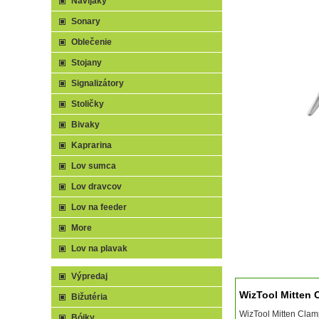
Navijaky
Sonary
Oblečenie
Stojany
Signalizátory
Stoličky
Bivaky
Kaprarina
Lov sumca
Lov dravcov
Lov na feeder
More
Lov na plavak
Výpredaj
WizTool Mitten 
Bižutéria
WizTool Mitten Clamp
Bójky