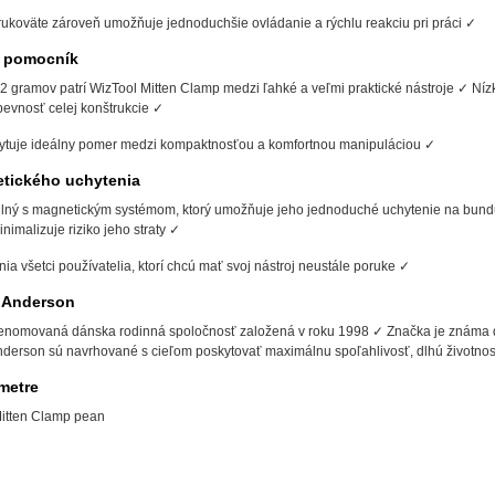
ukoväte zároveň umožňuje jednoduchšie ovládanie a rýchlu reakciu pri práci ✓
ý pomocník
2 gramov patrí WizTool Mitten Clamp medzi ľahké a veľmi praktické nástroje ✓ Níz
evnosť celej konštrukcie ✓
ytuje ideálny pomer medzi kompaktnosťou a komfortnou manipuláciou ✓
tického uchytenia
bilný s magnetickým systémom, ktorý umožňuje jeho jednoduché uchytenie na bundu,
nimalizuje riziko jeho straty ✓
nia všetci používatelia, ktorí chcú mať svoj nástroj neustále poruke ✓
 Anderson
renomovaná dánska rodinná spoločnosť založená v roku 1998 ✓ Značka je známa dôr
nderson sú navrhované s cieľom poskytovať maximálnu spoľahlivosť, dlhú životno
metre
itten Clamp pean