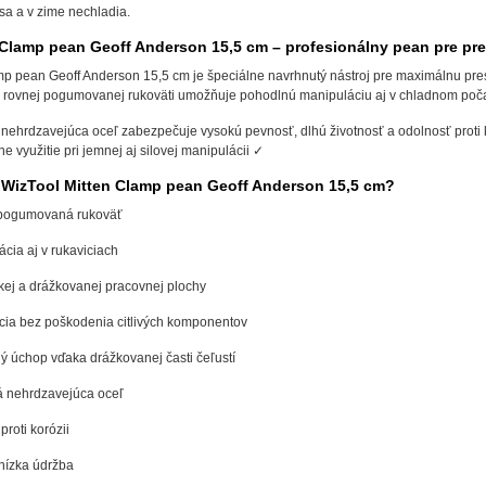
sa a v zime nechladia.
 Clamp pean Geoff Anderson 15,5 cm – profesionálny pean pre pre
mp pean Geoff Anderson 15,5 cm je špeciálne navrhnutý nástroj pre maximálnu pre
 a rovnej pogumovanej rukoväti umožňuje pohodlnú manipuláciu aj v chladnom počas
nehrdzavejúca oceľ zabezpečuje vysokú pevnosť, dlhú životnosť a odolnosť proti 
e využitie pri jemnej aj silovej manipulácii ✓
ť WizTool Mitten Clamp pean Geoff Anderson 15,5 cm?
pogumovaná rukoväť
cia aj v rukaviciach
ej a drážkovanej pracovnej plochy
ia bez poškodenia citlivých komponentov
 úchop vďaka drážkovanej časti čeľustí
á nehrdzavejúca oceľ
roti korózii
 nízka údržba