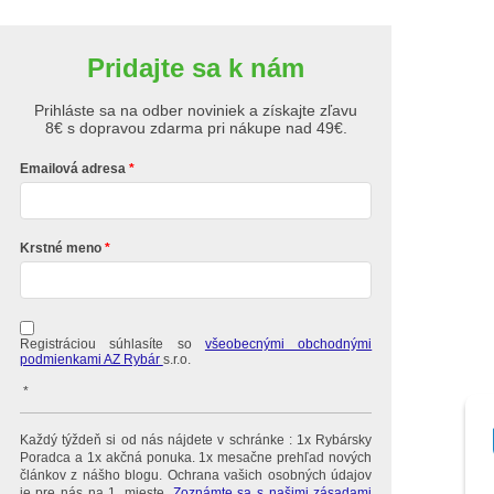
Pridajte sa k nám
Prihláste sa na odber noviniek a získajte zľavu
8€ s dopravou zdarma pri nákupe nad 49€.
Emailová adresa
Krstné meno
Registráciou súhlasíte so
všeobecnými obchodnými
podmienkami AZ Rybár
s.r.o.
*
Každý týždeň si od nás nájdete v schránke : 1x Rybársky
Poradca a 1x akčná ponuka. 1x mesačne prehľad nových
článkov z nášho blogu. Ochrana vašich osobných údajov
je pre nás na 1. mieste.
Zoznámte sa s našimi zásadami