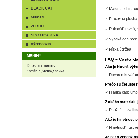
BLACK CAT
✓ Materiál: chirurg
Mustad
✓ Pracovná plocha:
ZEBCO
✓ Rukoväť: rovná,
SPORTEX 2024
✓ Vysoká odolnosť p
Výrobcovia
✓ Nízka údržba
MENINY
FAQ – Často kl
Dnes má meniny
Aká je hlavná výh
Štefánia,Štefka,Števka.
✓ Rovná rukoväť um
Prečo sú čeľuste r
✓ Hladká časť umož
Z akého materiálu
✓ Použitá je kvalit
Aká je hmotnosť 
✓ Hmotnosť nástroj
Je pean vhodný na