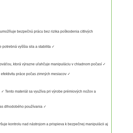
umožňuje bezpečnú prácu bez rizika poškodenia citlivých
potrebná vyššia sila a stabilita ✓
koväťou, ktorá výrazne uľahčuje manipuláciu v chladnom počasí ✓
 efektivitu práce počas zimných mesiacov ✓
 ✓ Tento materiál sa využíva pri výrobe prémiových nožov a
očas dlhodobého používania ✓
je kontrolu nad nástrojom a prispieva k bezpečnej manipulácii aj