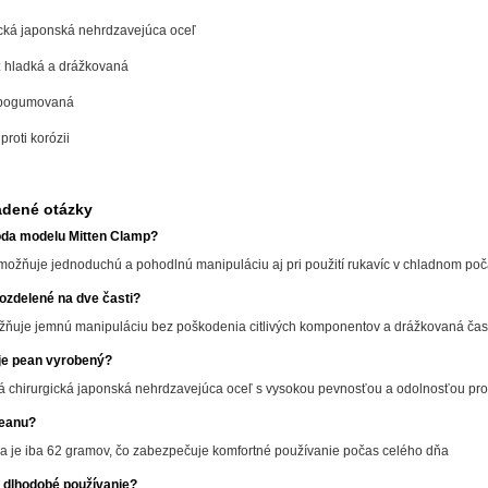
ická japonská nehrdzavejúca oceľ
 hladká a drážkovaná
 pogumovaná
roti korózii
adené otázky
oda modelu Mitten Clamp?
ožňuje jednoduchú a pohodlnú manipuláciu aj pri použití rukavíc v chladnom poč
ozdelené na dve časti?
ňuje jemnú manipuláciu bez poškodenia citlivých komponentov a drážkovaná čas
 je pean vyrobený?
ná chirurgická japonská nehrdzavejúca oceľ s vysokou pevnosťou a odolnosťou prot
peanu?
a je iba 62 gramov, čo zabezpečuje komfortné používanie počas celého dňa
 dlhodobé používanie?