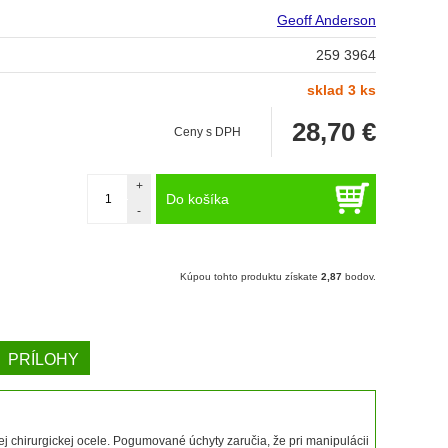
Geoff Anderson
259 3964
sklad 3 ks
28,70
€
Ceny s DPH
+
Do košíka
-
Kúpou tohto produktu získate
2,87
bodov.
PRÍLOHY
 chirurgickej ocele. Pogumované úchyty zaručia, že pri manipulácii