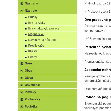
Nástrahy
✓ Hmotnosť iba 62
Nástroje
✓ Praktická dĺžka 
Brúsky
Dve pracovné p
Ihly na rybky
Čeľuste peanu sú r
Ihly, vrtáky, vykrajovače
komponentov ✓
Magnetické
Drážkovaná časť pos
Navijaky na nástroje
Prevliekače
Perfektné ovlád
Kliešte
Na rozdiel od klas
Peany
Premyslená konštru
Nože
Japonská nehrd
Obuv
Pean je vyrobený z 
Olová
chirurgických nástr
Osvetlenie
Oceľ zároveň odolá
Plaváky
Pohodlná pogu
Podberáky
Ergonomická pogumo
Podložky
vo vlhkých podmie