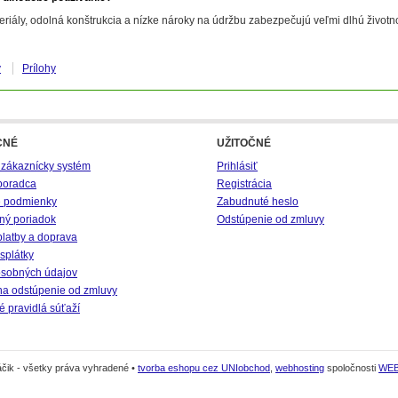
eriály, odolná konštrukcia a nízke nároky na údržbu zabezpečujú veľmi dlhú životn
y
Prílohy
CNÉ
UŽITOČNÉ
 zákaznícky systém
Prihlásiť
poradca
Registrácia
 podmienky
Zabudnuté heslo
ný poriadok
Odstúpenie od zmluvy
platby a doprava
splátky
sobných údajov
na odstúpenie od zmluvy
 pravidlá súťaží
čik - všetky práva vyhradené •
tvorba eshopu cez UNIobchod
,
webhosting
spoločnosti
WE