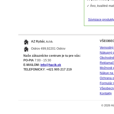
✓ Áno, kvalitné mat
Súvisiace produkt
VŠEOBE
AZ Rybár, s.r.o.
Vernostný
Ostrov 499,92201 Ostrov
Nákupný 
Naše zákaznícke centrum je tu pre vás:
Obchodné
PO-PIA
7:00 - 15:30
Reklamač
E-MAILOM:
info@hacik.sk
Možnosti 
TELEFONICKY
:
+421 905 217 219
Nákup na 
Ochrana o
Formulár 
Všeobecné
Kontakty
© 2026 Há