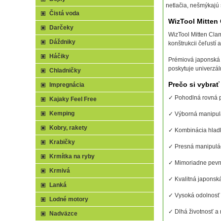
netlačia, nešmýkajú 
Čistá voda
WizTool Mitten
Darčeky
WizTool Mitten Cla
Dáždniky
konštrukcii čeľustí
Háčiky
Prémiová japonská 
poskytuje univerzáln
Chladničky
Prečo si vybra
Impregnácia
✓ Pohodlná rovná 
Kajaky Feel Free
Kemping
✓ Výborná manipulá
Kobry, rakety
✓ Kombinácia hladk
Krabičky
✓ Presná manipulác
Krmítka na ryby
✓ Mimoriadne pevný
Krmivá
✓ Kvalitná japonsk
Lanká
✓ Vysoká odolnosť p
Lodné motory
✓ Dlhá životnosť a
Nadväzce