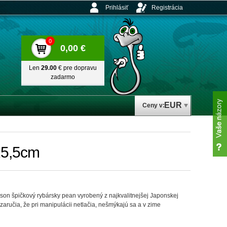
Prihlásiť
Registrácia
0
0,00 €
Len
29.00
€ pre dopravu
zadarmo
EUR
Ceny v:
15,5cm
on špičkový rybársky pean vyrobený z najkvalitnejšej Japonskej
aručia, že pri manipulácii netlačia, nešmýkajú sa a v zime