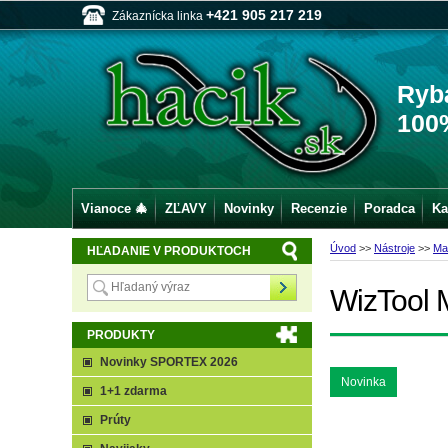
+421 905 217 219
Zákaznícka linka
Ryb
100
Vianoce 🎄
ZĽAVY
Novinky
Recenzie
Poradca
Ka
Úvod
>>
Nástroje
>>
Ma
HĽADANIE V PRODUKTOCH
WizTool 
PRODUKTY
Novinky SPORTEX 2026
Novinka
1+1 zdarma
Prúty