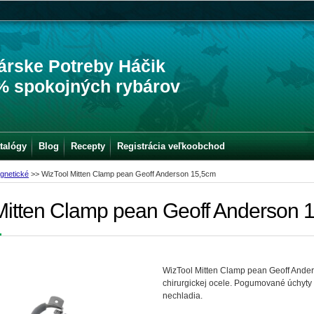
árske Potreby Háčik
% spokojných rybárov
talógy
Blog
Recepty
Registrácia veľkoobchod
gnetické
>>
WizTool Mitten Clamp pean Geoff Anderson 15,5cm
Mitten Clamp pean Geoff Anderson 
WizTool Mitten Clamp pean Geoff Anders
chirurgickej ocele. Pogumované úchyty z
nechladia.