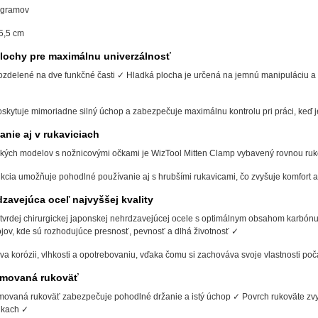
 gramov
15,5 cm
lochy pre maximálnu univerzálnosť
ozdelené na dve funkčné časti ✓ Hladká plocha je určená na jemnú manipuláciu a 
kytuje mimoriadne silný úchop a zabezpečuje maximálnu kontrolu pri práci, keď je 
anie aj v rukaviciach
ických modelov s nožnicovými očkami je WizTool Mitten Clamp vybavený rovnou ru
kcia umožňuje pohodlné používanie aj s hrubšími rukavicami, čo zvyšuje komfort a
zavejúca oceľ najvyššej kvality
tvrdej chirurgickej japonskej nehrdzavejúcej ocele s optimálnym obsahom karbónu
ojov, kde sú rozhodujúce presnosť, pevnosť a dlhá životnosť ✓
va korózii, vlhkosti a opotrebovaniu, vďaka čomu si zachováva svoje vlastnosti p
movaná rukoväť
vaná rukoväť zabezpečuje pohodlné držanie a istý úchop ✓ Povrch rukoväte zvyšu
nkach ✓