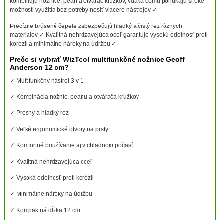
kombinujú nožnice, pean a otvárač krúžkov, vďaka čomu ponúkajú široké
možnosti využitia bez potreby nosiť viacero nástrojov ✓
Precízne brúsené čepele zabezpečujú hladký a čistý rez rôznych
materiálov ✓ Kvalitná nehrdzavejúca oceľ garantuje vysokú odolnosť proti
korózii a minimálne nároky na údržbu ✓
Prečo si vybrať WizTool multifunkčné nožnice Geoff
Anderson 12 cm?
✓ Multifunkčný nástroj 3 v 1
✓ Kombinácia nožníc, peanu a otvárača krúžkov
✓ Presný a hladký rez
✓ Veľké ergonomické otvory na prsty
✓ Komfortné používanie aj v chladnom počasí
✓ Kvalitná nehrdzavejúca oceľ
✓ Vysoká odolnosť proti korózii
✓ Minimálne nároky na údržbu
✓ Kompaktná dĺžka 12 cm