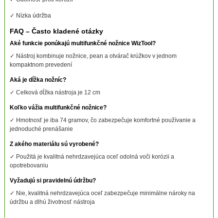
✓ Nízka údržba
FAQ – Často kladené otázky
Aké funkcie ponúkajú multifunkčné nožnice WizTool?
✓ Nástroj kombinuje nožnice, pean a otvárač krúžkov v jednom
kompaktnom prevedení
Aká je dĺžka nožníc?
✓ Celková dĺžka nástroja je 12 cm
Koľko vážia multifunkčné nožnice?
✓ Hmotnosť je iba 74 gramov, čo zabezpečuje komfortné používanie a
jednoduché prenášanie
Z akého materiálu sú vyrobené?
✓ Použitá je kvalitná nehrdzavejúca oceľ odolná voči korózii a
opotrebovaniu
Vyžadujú si pravidelnú údržbu?
✓ Nie, kvalitná nehrdzavejúca oceľ zabezpečuje minimálne nároky na
údržbu a dlhú životnosť nástroja