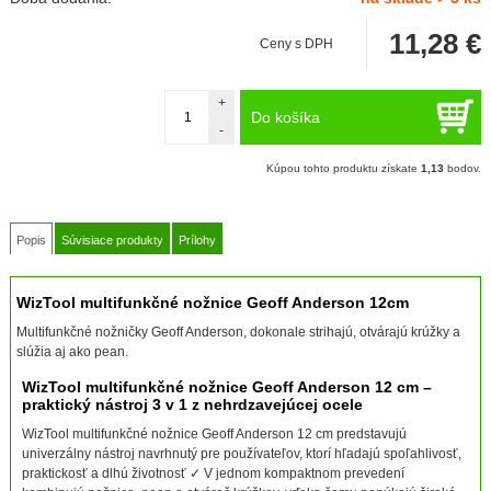
11,28
€
Ceny s DPH
+
Do košíka
-
Kúpou tohto produktu získate
1,13
bodov.
Popis
Súvisiace produkty
Prílohy
WizTool multifunkčné nožnice Geoff Anderson 12cm
Multifunkčné nožničky Geoff Anderson, dokonale strihajú, otvárajú krúžky a
slúžia aj ako pean.
WizTool multifunkčné nožnice Geoff Anderson 12 cm –
praktický nástroj 3 v 1 z nehrdzavejúcej ocele
WizTool multifunkčné nožnice Geoff Anderson 12 cm predstavujú
univerzálny nástroj navrhnutý pre používateľov, ktorí hľadajú spoľahlivosť,
praktickosť a dlhú životnosť ✓ V jednom kompaktnom prevedení