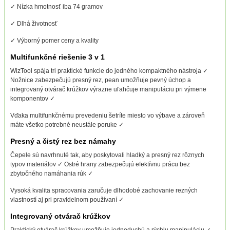
✓ Nízka hmotnosť iba 74 gramov
✓ Dlhá životnosť
✓ Výborný pomer ceny a kvality
Multifunkčné riešenie 3 v 1
WizTool spája tri praktické funkcie do jedného kompaktného nástroja ✓
Nožnice zabezpečujú presný rez, pean umožňuje pevný úchop a
integrovaný otvárač krúžkov výrazne uľahčuje manipuláciu pri výmene
komponentov ✓
Vďaka multifunkčnému prevedeniu šetríte miesto vo výbave a zároveň
máte všetko potrebné neustále poruke ✓
Presný a čistý rez bez námahy
Čepele sú navrhnuté tak, aby poskytovali hladký a presný rez rôznych
typov materiálov ✓ Ostré hrany zabezpečujú efektívnu prácu bez
zbytočného namáhania rúk ✓
Vysoká kvalita spracovania zaručuje dlhodobé zachovanie rezných
vlastností aj pri pravidelnom používaní ✓
Integrovaný otvárač krúžkov
Praktický otvárač krúžkov umožňuje jednoduchú a rýchlu manipuláciu ✓