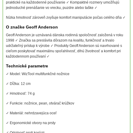
praktické na každodenné používanie ✓ Kompaktné rozmery umožňujú
jednoduché prenášanie vo vrecku, puzdre alebo taške ✓
Nízka hmotnosť zároveň zvyšuje komfort manipulácie počas celého dňa ✓
O značke Geoff Anderson
Geoff Anderson je uznávaná dánska rodinná spoločnosť založená v roku
1998 ✓ Značka sa preslávila dôrazom na kvalitu, funkčnosť a trvalo
udržateľný prístup k výrobe ✓ Produkty Geoff Anderson sú navrhované s
cieľom poskytovať maximálnu spoľahlivosť, dlhú životnosť a komfort pri
každodennom používaní ✓
Technické parametre
✓ Model: WizTool multifunkčné nožnice
✓ Dĺžka: 12 cm
✓ Hmotnosť: 74 g
✓ Funkcie: nožnice, pean, otvárač krúžkov
✓ Materiál: nehrdzavejúca oceľ
✓ Ergonomické otvory na prsty
✓ Odolnosť proti korózii