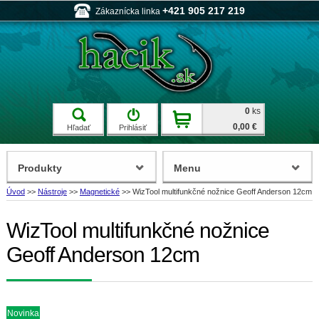
+421 905 217 219
Zákaznícka linka
0
ks
0,00 €
Hľadať
Prihlásiť
Produkty
Menu
Úvod
>>
Nástroje
>>
Magnetické
>>
WizTool multifunkčné nožnice Geoff Anderson 12cm
WizTool multifunkčné nožnice
Geoff Anderson 12cm
Novinka