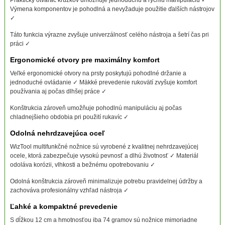
Výmena komponentov je pohodlná a nevyžaduje použitie ďalších nástrojov
✓
Táto funkcia výrazne zvyšuje univerzálnosť celého nástroja a šetrí čas pri
práci ✓
Ergonomické otvory pre maximálny komfort
Veľké ergonomické otvory na prsty poskytujú pohodlné držanie a
jednoduché ovládanie ✓ Mäkké prevedenie rukovätí zvyšuje komfort
používania aj počas dlhšej práce ✓
Konštrukcia zároveň umožňuje pohodlnú manipuláciu aj počas
chladnejšieho obdobia pri použití rukavíc ✓
Odolná nehrdzavejúca oceľ
WizTool multifunkčné nožnice sú vyrobené z kvalitnej nehrdzavejúcej
ocele, ktorá zabezpečuje vysokú pevnosť a dlhú životnosť ✓ Materiál
odoláva korózii, vlhkosti a bežnému opotrebovaniu ✓
Odolná konštrukcia zároveň minimalizuje potrebu pravidelnej údržby a
zachováva profesionálny vzhľad nástroja ✓
Ľahké a kompaktné prevedenie
S dĺžkou 12 cm a hmotnosťou iba 74 gramov sú nožnice mimoriadne