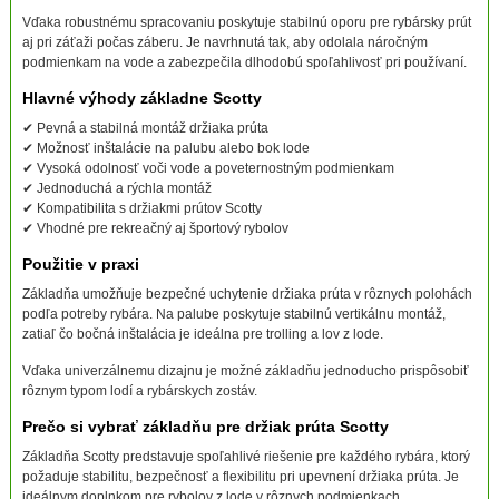
Vďaka robustnému spracovaniu poskytuje stabilnú oporu pre rybársky prút
aj pri záťaži počas záberu. Je navrhnutá tak, aby odolala náročným
podmienkam na vode a zabezpečila dlhodobú spoľahlivosť pri používaní.
Hlavné výhody základne Scotty
✔ Pevná a stabilná montáž držiaka prúta
✔ Možnosť inštalácie na palubu alebo bok lode
✔ Vysoká odolnosť voči vode a poveternostným podmienkam
✔ Jednoduchá a rýchla montáž
✔ Kompatibilita s držiakmi prútov Scotty
✔ Vhodné pre rekreačný aj športový rybolov
Použitie v praxi
Základňa umožňuje bezpečné uchytenie držiaka prúta v rôznych polohách
podľa potreby rybára. Na palube poskytuje stabilnú vertikálnu montáž,
zatiaľ čo bočná inštalácia je ideálna pre trolling a lov z lode.
Vďaka univerzálnemu dizajnu je možné základňu jednoducho prispôsobiť
rôznym typom lodí a rybárskych zostáv.
Prečo si vybrať základňu pre držiak prúta Scotty
Základňa Scotty predstavuje spoľahlivé riešenie pre každého rybára, ktorý
požaduje stabilitu, bezpečnosť a flexibilitu pri upevnení držiaka prúta. Je
ideálnym doplnkom pre rybolov z lode v rôznych podmienkach.