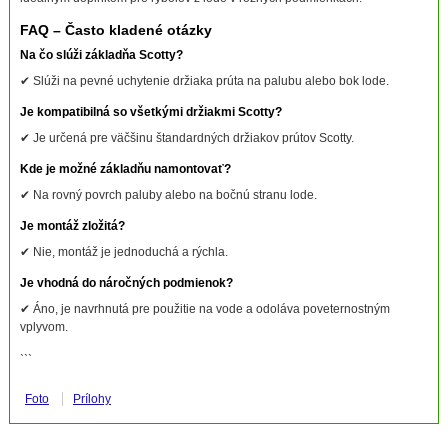
FAQ – Často kladené otázky
Na čo slúži základňa Scotty?
✔ Slúži na pevné uchytenie držiaka prúta na palubu alebo bok lode.
Je kompatibilná so všetkými držiakmi Scotty?
✔ Je určená pre väčšinu štandardných držiakov prútov Scotty.
Kde je možné základňu namontovať?
✔ Na rovný povrch paluby alebo na bočnú stranu lode.
Je montáž zložitá?
✔ Nie, montáž je jednoduchá a rýchla.
Je vhodná do náročných podmienok?
✔ Áno, je navrhnutá pre použitie na vode a odoláva poveternostným
vplyvom.
```
Foto
Prílohy