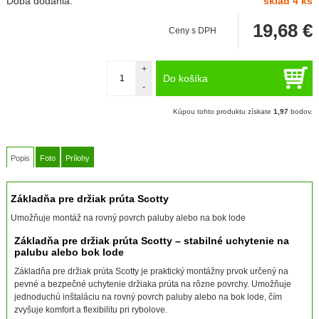
Doba dodania:
sklad 4 ks
19,68
€
Ceny s DPH
+
Do košíka
-
Kúpou tohto produktu získate
1,97
bodov.
Popis
Foto
Prílohy
Základňa pre držiak prúta Scotty
Umožňuje montáž na rovný povrch paluby alebo na bok lode
Základňa pre držiak prúta Scotty – stabilné uchytenie na
palubu alebo bok lode
Základňa pre držiak prúta Scotty je praktický montážny prvok určený na
pevné a bezpečné uchytenie držiaka prúta na rôzne povrchy. Umožňuje
jednoduchú inštaláciu na rovný povrch paluby alebo na bok lode, čím
zvyšuje komfort a flexibilitu pri rybolove.