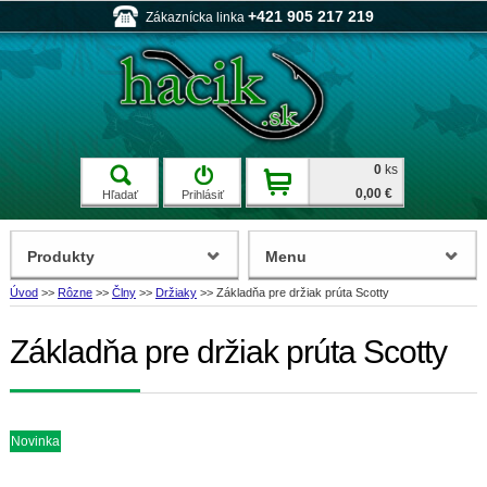
+421 905 217 219
Zákaznícka linka
0
ks
0,00 €
Hľadať
Prihlásiť
Produkty
Menu
Úvod
>>
Rôzne
>>
Člny
>>
Držiaky
>>
Základňa pre držiak prúta Scotty
Základňa pre držiak prúta Scotty
Novinka