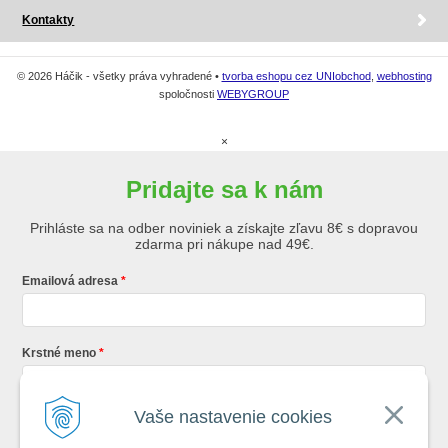
Kontakty
© 2026 Háčik - všetky práva vyhradené •
tvorba eshopu cez UNIobchod
,
webhosting
spoločnosti
WEBYGROUP
×
Pridajte sa k nám
Prihláste sa na odber noviniek a získajte zľavu 8€ s dopravou
zdarma pri nákupe nad 49€.
Emailová adresa
Krstné meno
Vaše nastavenie cookies
Registráciou súhlasíte so
všeobecnými obchodnými podmienkami AZ