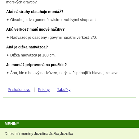
morských dravcov.
Aké nástrahy obsahuje montáž?
✦ Obsahuje dva gumené twistre s vábivými strapcami.
Akú veľkosť majú jigové háčiky?
✦ Nadväzec je osadený jigovými háčikmi veľkosti 2/0.
Aká je dĺžka nadväzca?
✦ Dĺžka nadväzca je 100 cm.
Je montáž pripravená na použitie?
✦ Áno, ide o hotový nadväzec, ktorý stačí pripojiť k hlavnej zostave.
Príslušenstvo
Prílohy
Tabuľky
MENINY
Dnes má meniny Jozefína,Jožka,Jozefka.