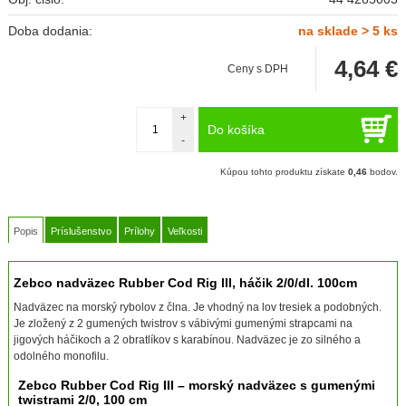
Doba dodania:
na sklade > 5 ks
4,64
€
Ceny s DPH
+
Do košíka
-
Kúpou tohto produktu získate
0,46
bodov.
Popis
Príslušenstvo
Prílohy
Veľkosti
Zebco nadväzec Rubber Cod Rig lll, háčik 2/0/dl. 100cm
Nadväzec na morský rybolov z člna. Je vhodný na lov tresiek a podobných.
Je zložený z 2 gumených twistrov s vábivými gumenými strapcami na
jigových háčikoch a 2 obratlíkov s karabínou. Nadväzec je zo silného a
odolného monofilu.
Zebco Rubber Cod Rig III – morský nadväzec s gumenými
twistrami 2/0, 100 cm