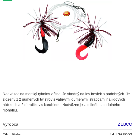
Nadväzec na morský rybolov z člna. Je vhodný na lov tresiek a podobných. Je
zložený z 2 gumených twistrov s vábivými gumenými strapcami na jigových
háčikoch a 2 obratlíkov s karabínou. Nadväzec je zo silného a odolného
monofilu.
Výrobca:
ZEBCO
Obj. čislo:
44 4265003