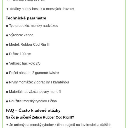
➜ Ideálny na lov tresiek a morských dravcov
Technické parametre
◆ Typ produktu: morský nadväzec
◆ Výrobca: Zebco
◆ Model: Rubber Cod Rig III
◆ Dĺžka: 100 cm
◆ Veľkosť háčikov: 2/0
◆ Počet nástrah: 2 gumené twistre
◆ Prvky montáže: 2 obratlíky s karabínou
◆ Materiál nadväzca: pevný monofil
◆ Použitie: morský rybolov z člna
FAQ – Často kladené otázky
Na čo je určený Zebco Rubber Cod Rig III?
✦ Je určený na morský rybolov z člna, najmä na lov tresiek a ďalších