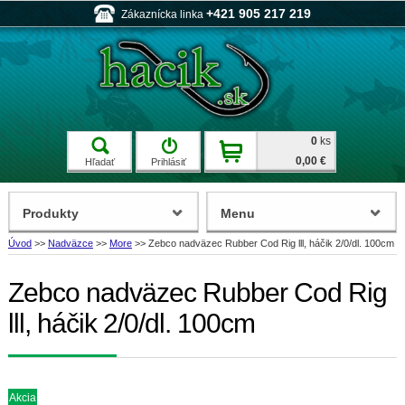
+421 905 217 219
Zákaznícka linka
0
ks
0,00 €
Hľadať
Prihlásiť
Produkty
Menu
Úvod
>>
Nadväzce
>>
More
>>
Zebco nadväzec Rubber Cod Rig lll, háčik 2/0/dl. 100cm
Zebco nadväzec Rubber Cod Rig
lll, háčik 2/0/dl. 100cm
Akcia