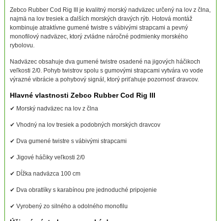
Zebco Rubber Cod Rig III je kvalitný morský nadväzec určený na lov z člna,
najmä na lov tresiek a ďalších morských dravých rýb. Hotová montáž
kombinuje atraktívne gumené twistre s vábivými strapcami a pevný
monofilový nadväzec, ktorý zvládne náročné podmienky morského
rybolovu.
Nadväzec obsahuje dva gumené twistre osadené na jigových háčikoch
veľkosti 2/0. Pohyb twistrov spolu s gumovými strapcami vytvára vo vode
výrazné vibrácie a pohybový signál, ktorý priťahuje pozornosť dravcov.
Hlavné vlastnosti Zebco Rubber Cod Rig III
✔ Morský nadväzec na lov z člna
✔ Vhodný na lov tresiek a podobných morských dravcov
✔ Dva gumené twistre s vábivými strapcami
✔ Jigové háčiky veľkosti 2/0
✔ Dĺžka nadväzca 100 cm
✔ Dva obratlíky s karabínou pre jednoduché pripojenie
✔ Vyrobený zo silného a odolného monofilu