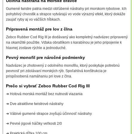
Účinná nástraha na morské dravce
Gumené twistre patria medzi obľúbené nástrahy pri morskom rybolove. Ich
pohyblivý chvostík a strapce vytvárajú vo vode výrazný efekt, ktorý dokáže
zaujať ryby aj vo väčších hĺbkach.
Pripravená montáž pre lov z člna
Zebco Rubber Cod Rig III je dodávaný ako kompletný nadväzec pripravený
na okamžité použitie. Vďaka obratlíkom s karabínou je jeho pripojenie k
hlavnej zostave rýchle a jednoduché.
Pevný monofil pre náročné podmienky
Nadväzec je zhotovený z odolného monofilu, ktorý poskytuje potrebnú
pevnosť pri zdolávaní morských rýb. Spoľahlivá konštrukcia je
prispôsobená namáhaniu pri love z člna.
Prečo si vybrať Zebco Rubber Cod Rig III
➜ Hotová morská montáž bez nutnosti viazania
➜ Dve atraktívne twistrové nástrahy
➜ Vábivé gumené strapce zvyšujú účinnosť nástrahy
➜ Pevné jigové háčiky veľkosti 2/0
➜ Praktická dĺžka 100 cm