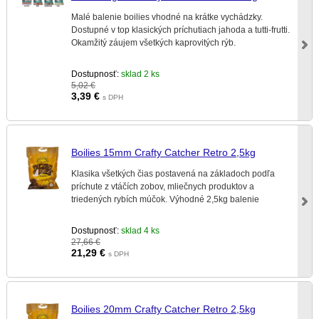
Malé balenie boilies vhodné na krátke vychádzky.
Dostupné v top klasických príchutiach jahoda a tutti-frutti.
Okamžitý záujem všetkých kaprovitých rýb.
Dostupnosť:
sklad 2 ks
5,02 €
3,39
€
s DPH
Boilies 15mm Crafty Catcher Retro 2,5kg
Klasika všetkých čias postavená na základoch podľa
príchute z vtáčích zobov, mliečnych produktov a
triedených rybích múčok. Výhodné 2,5kg balenie
Dostupnosť:
sklad 4 ks
27,66 €
21,29
€
s DPH
Boilies 20mm Crafty Catcher Retro 2,5kg