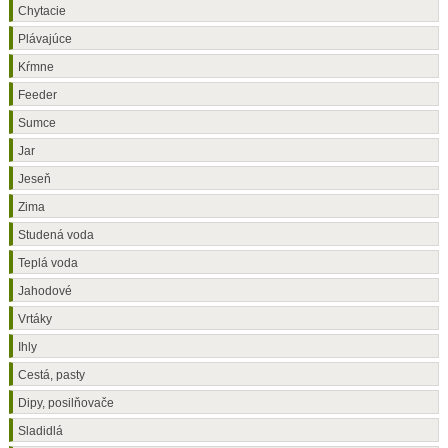
Chytacie
Plávajúce
Kŕmne
Feeder
Sumce
Jar
Jeseň
Zima
Studená voda
Teplá voda
Jahodové
Vrtáky
Ihly
Cestá, pasty
Dipy, posilňovače
Sladidlá