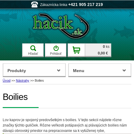
+421 905 217 219
Zákaznícka linka
0
ks
0,00 €
Hľadať
Prihlásiť
Produkty
Menu
Úvod
>>
Nástrahy
>>
Boilies
Boilies
Lov kaprov je spojený predovšetkým s boilies. V tejto sekcii nájdete rôzne
značky týchto guličiek. Rôzne veľkosti potápavých aj plávajúcich boilies nám
dávajú obrovský priestor na prepracovanie sa k vytúženej rybe,