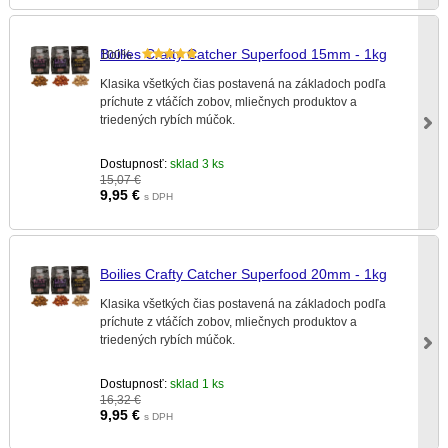
Boilies Crafty Catcher Superfood 15mm - 1kg
100%
Klasika všetkých čias postavená na základoch podľa
príchute z vtáčích zobov, mliečnych produktov a
triedených rybích múčok.
Dostupnosť:
sklad 3 ks
15,07 €
9,95
€
s DPH
Boilies Crafty Catcher Superfood 20mm - 1kg
Klasika všetkých čias postavená na základoch podľa
príchute z vtáčích zobov, mliečnych produktov a
triedených rybích múčok.
Dostupnosť:
sklad 1 ks
16,32 €
9,95
€
s DPH