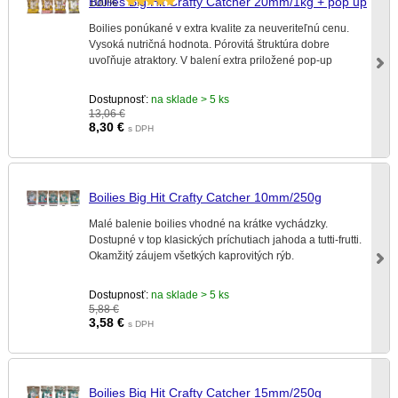
Boilies Big Hit Crafty Catcher 20mm/1kg + pop up
100%
Boilies ponúkané v extra kvalite za neuveriteľnú cenu.
Vysoká nutričná hodnota. Pórovitá štruktúra dobre
uvoľňuje atraktory. V balení extra priložené pop-up
Dostupnosť:
na sklade > 5 ks
13,06 €
8,30
€
s DPH
Boilies Big Hit Crafty Catcher 10mm/250g
Malé balenie boilies vhodné na krátke vychádzky.
Dostupné v top klasických príchutiach jahoda a tutti-frutti.
Okamžitý záujem všetkých kaprovitých rýb.
Dostupnosť:
na sklade > 5 ks
5,88 €
3,58
€
s DPH
Boilies Big Hit Crafty Catcher 15mm/250g