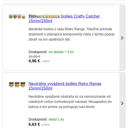
Pop-up plávajúce boilies Crafty Catcher
100%
15mm/150ml
Identické boilies z rady Retro Range. Totožné príchute
doplnené o plávajúce komponenty robia z týchto popup
zbraň na lov opatrných rýb.
Dostupnosť:
na sklade > 5 ks
10,05 €
4,96
€
s DPH
Neutrálne vyvážené boilies Retro Range
15mm/150ml
Neutrálne vyvážené nástrahy sú na nerozoznanie od
ostatných voľne rozhodených návnad. Nezapadnú do
bahna a len jemne sa pohupujú nad dnom.
Dostupnosť:
sklad 1 ks
6,63
€
s DPH