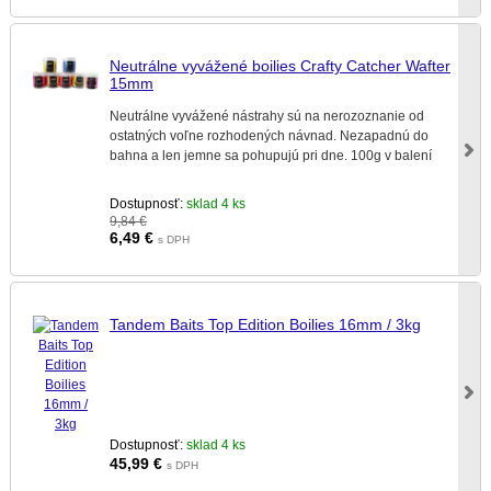
Neutrálne vyvážené boilies Crafty Catcher Wafter
15mm
Neutrálne vyvážené nástrahy sú na nerozoznanie od
ostatných voľne rozhodených návnad. Nezapadnú do
bahna a len jemne sa pohupujú pri dne. 100g v balení
Dostupnosť:
sklad 4 ks
9,84 €
6,49
€
s DPH
Tandem Baits Top Edition Boilies 16mm / 3kg
Dostupnosť:
sklad 4 ks
45,99
€
s DPH