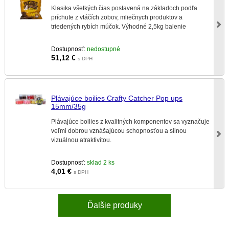
Klasika všetkých čias postavená na základoch podľa
príchute z vtáčích zobov, mliečnych produktov a
triedených rybích múčok. Výhodné 2,5kg balenie
Dostupnosť:
nedostupné
51,12
€
s DPH
Plávajúce boilies Crafty Catcher Pop ups
15mm/35g
Plávajúce boilies z kvalitných komponentov sa vyznačuje
veľmi dobrou vznášajúcou schopnosťou a silnou
vizuálnou atraktivitou.
Dostupnosť:
sklad 2 ks
4,01
€
s DPH
Ďalšie produky