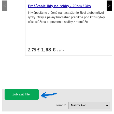
Prešívacie ihly na rybky - 20cm / 3ks
Ihly špeciálne určené na nastraženie živej alebo mŕtvej
rybky. Ostrý a pevný hrot ľahko prenikne pod kožu rybky,
očko slúži na pripevnenie slučky z montáže.
1,93 €
2,79 €
s DPH
Zobraziť filter
Zoradiť: