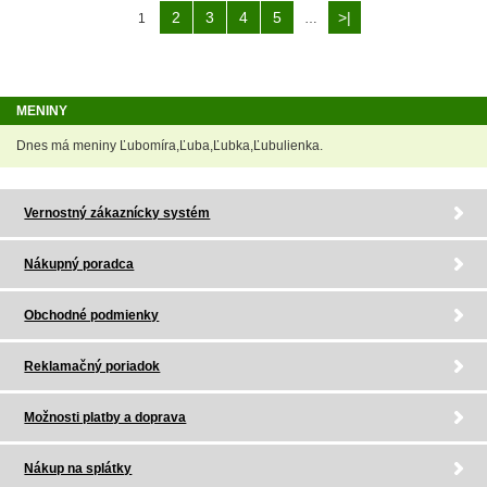
2
3
4
5
>|
1
…
MENINY
Dnes má meniny Ľubomíra,Ľuba,Ľubka,Ľubulienka.
Vernostný zákaznícky systém
Nákupný poradca
Obchodné podmienky
Reklamačný poriadok
Možnosti platby a doprava
Nákup na splátky