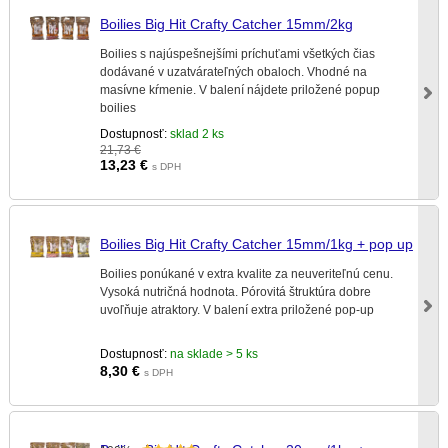
Boilies Big Hit Crafty Catcher 15mm/2kg
Boilies s najúspešnejšími príchuťami všetkých čias
dodávané v uzatvárateľných obaloch. Vhodné na
masívne kŕmenie. V balení nájdete priložené popup
boilies
Dostupnosť:
sklad 2 ks
21,73 €
13,23
€
s DPH
Boilies Big Hit Crafty Catcher 15mm/1kg + pop up
Boilies ponúkané v extra kvalite za neuveriteľnú cenu.
Vysoká nutričná hodnota. Pórovitá štruktúra dobre
uvoľňuje atraktory. V balení extra priložené pop-up
Dostupnosť:
na sklade > 5 ks
8,30
€
s DPH