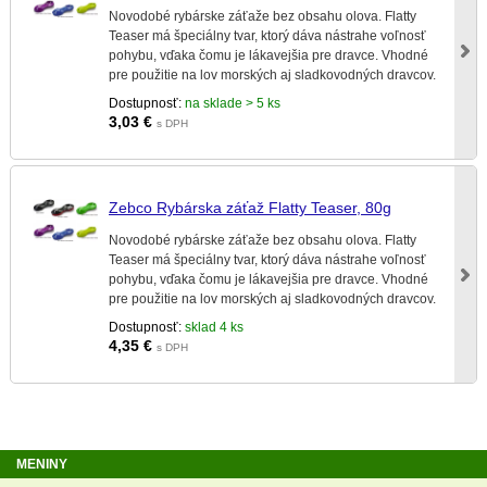
Novodobé rybárske záťaže bez obsahu olova. Flatty
Teaser má špeciálny tvar, ktorý dáva nástrahe voľnosť
pohybu, vďaka čomu je lákavejšia pre dravce. Vhodné
pre použitie na lov morských aj sladkovodných dravcov.
Môžu sa použiť aj v Škandinávii.
Dostupnosť:
na sklade > 5 ks
3,03
€
s DPH
Zebco Rybárska záťaž Flatty Teaser, 80g
Novodobé rybárske záťaže bez obsahu olova. Flatty
Teaser má špeciálny tvar, ktorý dáva nástrahe voľnosť
pohybu, vďaka čomu je lákavejšia pre dravce. Vhodné
pre použitie na lov morských aj sladkovodných dravcov.
Môžu sa použiť aj v Škandinávii.
Dostupnosť:
sklad 4 ks
4,35
€
s DPH
MENINY