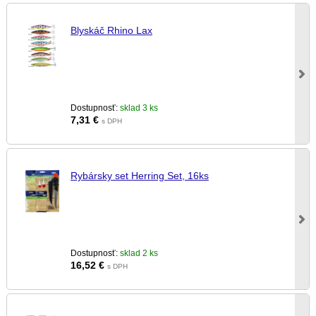
Blyskáč Rhino Lax
Dostupnosť:
sklad 3 ks
7,31
€
s DPH
Rybársky set Herring Set, 16ks
Dostupnosť:
sklad 2 ks
16,52
€
s DPH