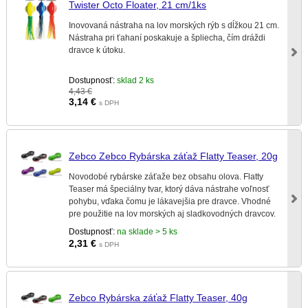
Twister Octo Floater, 21 cm/1ks
Inovovaná nástraha na lov morských rýb s dĺžkou 21 cm.
Nástraha pri ťahaní poskakuje a špliecha, čím dráždi
dravce k útoku.
Dostupnosť:
sklad 2 ks
4,43 €
3,14
€
s DPH
Zebco Zebco Rybárska záťaž Flatty Teaser, 20g
Novodobé rybárske záťaže bez obsahu olova. Flatty
Teaser má špeciálny tvar, ktorý dáva nástrahe voľnosť
pohybu, vďaka čomu je lákavejšia pre dravce. Vhodné
pre použitie na lov morských aj sladkovodných dravcov.
Môžu sa použiť aj v Škandinávii.
Dostupnosť:
na sklade > 5 ks
2,31
€
s DPH
Zebco Rybárska záťaž Flatty Teaser, 40g