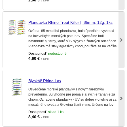
s DPH
Plandavka Rhino Trout Killer I, 85mm, 12g, 1ks
Oválna, 85 mm dlhá plandavka, bola špeciálne vyvinutá
na lov veľkých morských pstruhov. Špeciálne boli
navrhnuté aj farby, ktoré sú v sýtych a žiarivých odtieňoch.
Plandavka má stály agresívny chod, používa sa na väčšie
hĺbky a ďaleké nahadzovanie.
Dostupnosť:
nedostupné
4,60
€
s DPH
Blyskáč Rhino Lax
Osvedčené morské plandavky s novým farebným
prevedením. Sú vhodné pre pomalé aj rýchle ťahanie za
člnom. Označené plandavky - UV sú dobre viditeľné aj za
mesačného svetla a Glowing žiarii v tme. Určené na lov
veľkých morských dravcov.
Dostupnosť:
sklad 1 ks
8,46
€
s DPH