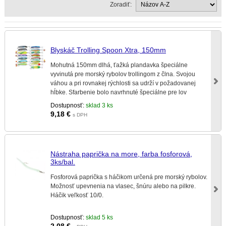
Zoradiť:
Blyskáč Trolling Spoon Xtra, 150mm
Mohutná 150mm dlhá, ťažká plandavka špeciálne
vyvinutá pre morský rybolov trollingom z člna. Svojou
váhou a pri rovnakej rýchlosti sa udrží v požadovanej
hĺbke. Sfarbenie bolo navrhnuté špeciálne pre lov
lososov a morských pstruhov.
Dostupnosť:
sklad 3 ks
9,18
€
s DPH
Nástraha paprička na more, farba fosforová,
3ks/bal.
Fosforová paprička s háčikom určená pre morský rybolov.
Možnosť upevnenia na vlasec, šnúru alebo na pilkre.
Háčik veľkosť 10/0.
Dostupnosť:
sklad 5 ks
2,08
€