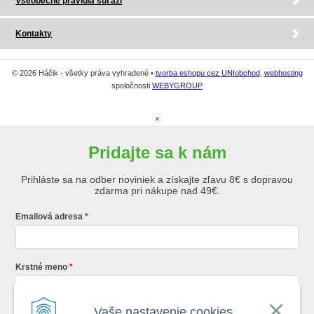
Všeobecné pravidlá súťaží
Kontakty
© 2026 Háčik - všetky práva vyhradené •
tvorba eshopu cez UNIobchod
,
webhosting
spoločnosti
WEBYGROUP
×
Pridajte sa k nám
Prihláste sa na odber noviniek a získajte zľavu 8€ s dopravou
zdarma pri nákupe nad 49€.
Emailová adresa
Krstné meno
Vaše nastavenie cookies