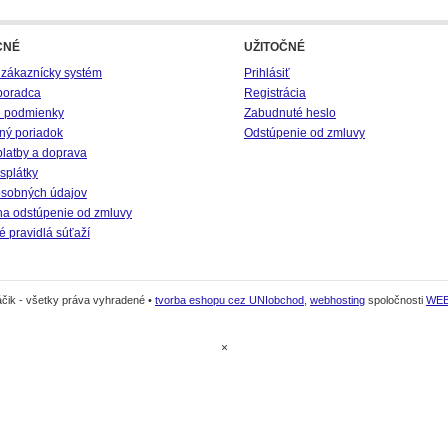
CNÉ
UŽITOČNÉ
 zákaznícky systém
Prihlásiť
poradca
Registrácia
 podmienky
Zabudnuté heslo
ný poriadok
Odstúpenie od zmluvy
platby a doprava
splátky
sobných údajov
na odstúpenie od zmluvy
 pravidlá súťaží
čik - všetky práva vyhradené •
tvorba eshopu cez UNIobchod
,
webhosting
spoločnosti
WE
×