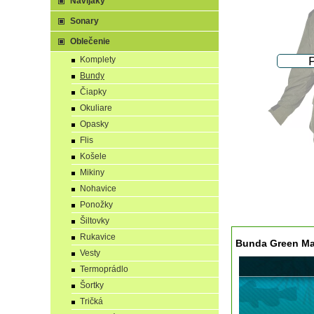
Navijaky
Sonary
Oblečenie
Komplety
Bundy
Čiapky
Okuliare
Opasky
Flis
Košele
Mikiny
Nohavice
Ponožky
Šiltovky
Rukavice
Bunda Green Mag
Vesty
Termoprádlo
Šortky
Tričká