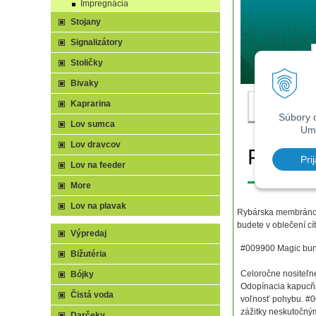
Impregnácia
Stojany
Signalizátory
Stoličky
Bivaky
Kaprarina
Lov sumca
Lov dravcov
Lov na feeder
More
Lov na plavak
Rybárska membránová
budete v oblečení cíti
Výpredaj
#009900 Magic bunda
Bižutéria
Celoročne nositeľn
Bójky
Odopínacia kapucňa,
Čistá voda
voľnosť pohybu. #0
zážitky neskutočný
Darčeky