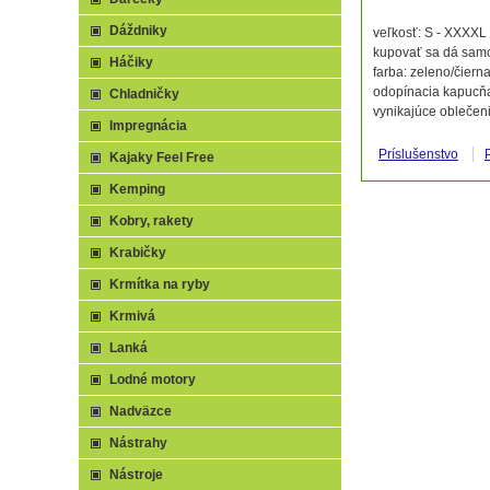
Dáždniky
veľkosť: S - XXXXL
kupovať sa dá samo
Háčiky
farba: zeleno/čiern
odopínacia kapucňa,
Chladničky
vynikajúce oblečeni
Impregnácia
Príslušenstvo
Kajaky Feel Free
Kemping
Kobry, rakety
Krabičky
Krmítka na ryby
Krmivá
Lanká
Lodné motory
Nadväzce
Nástrahy
Nástroje