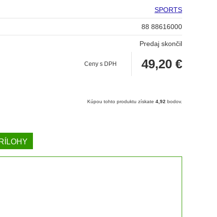
SPORTS
88 88616000
Predaj skončil
49,20
€
Ceny s DPH
Kúpou tohto produktu získate
4,92
bodov.
RÍLOHY