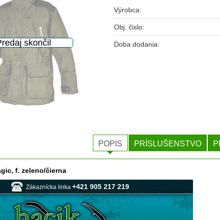
Výrobca:
Obj. čislo:
Doba dodania:
POPIS
PRÍSLUŠENSTVO
P
ic, f. zeleno/čierna