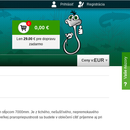
Prihlásiť
Registrácia
0
0,00 €
Len
29.00
€ pre dopravu
zadarmo
EUR
Ceny v:
stĺpcom 7000mm. Je z tichého, nešušťivého, nepremokavého
ľkej praropriepustnosti sa budete v oblečení cítiť príjemne aj pri