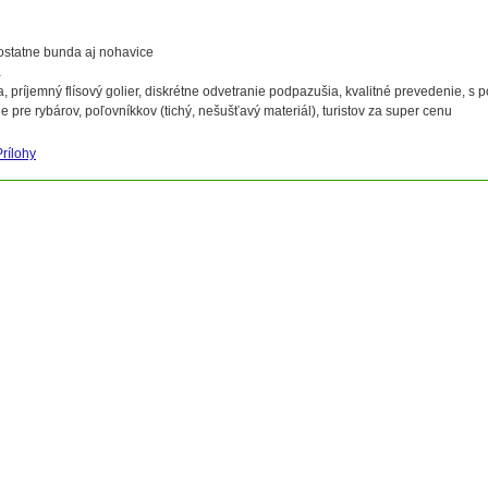
statne bunda aj nohavice
a
 príjemný flísový golier, diskrétne odvetranie podpazušia, kvalitné prevedenie, s
e pre rybárov, poľovníkkov (tichý, nešušťavý materiál), turistov za super cenu
Prílohy