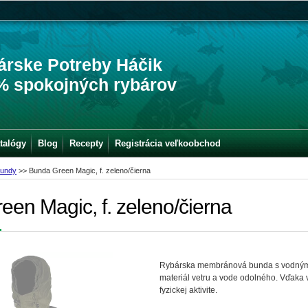
árske Potreby Háčik
% spokojných rybárov
talógy
Blog
Recepty
Registrácia veľkoobchod
undy
>>
Bunda Green Magic, f. zeleno/čierna
en Magic, f. zeleno/čierna
Rybárska membránová bunda s vodným 
materiál vetru a vode odolného. Vďaka ve
fyzickej aktivite.