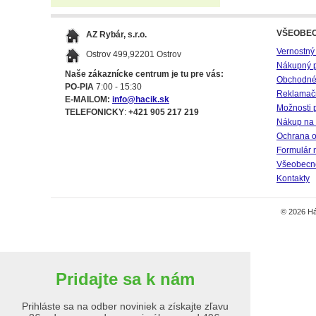
VŠEOBE
AZ Rybár, s.r.o.
Vernostný
Ostrov 499,92201 Ostrov
Nákupný 
Naše zákaznícke centrum je tu pre vás:
Obchodné
PO-PIA
7:00 - 15:30
Reklamač
E-MAILOM:
info@hacik.sk
Možnosti 
TELEFONICKY
:
+421 905 217 219
Nákup na 
Ochrana o
Formulár 
Všeobecné
Kontakty
© 2026 Há
Pridajte sa k nám
Prihláste sa na odber noviniek a získajte zľavu