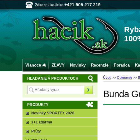
+421 905 217 219
Zákaznícka linka
Ryb
100
Vianoce 🎄
ZĽAVY
Novinky
Recenzie
Poradca
Ka
Úvod
>>
Oblečenie
>>
B
HĽADANIE V PRODUKTOCH
Bunda Gre
PRODUKTY
Novinky SPORTEX 2026
1+1 zdarma
Prúty