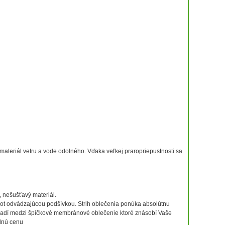
eriál vetru a vode odolného. Vďaka veľkej praropriepustnosti sa
 nešušťavý materiál.
 pot odvádzajúcou podšívkou. Strih oblečenia ponúka absolútnu
adí medzi špičkové membránové oblečenie ktoré znásobí Vaše
odnú cenu