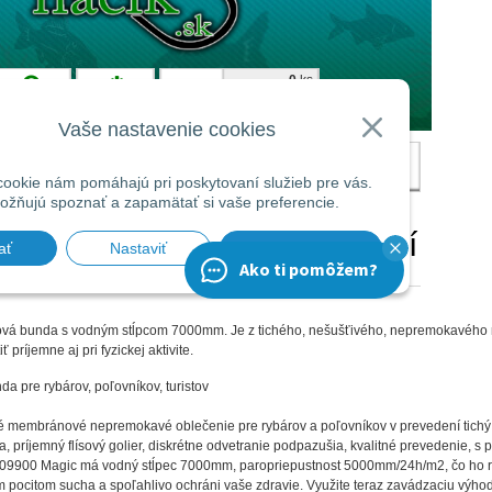
 bunda s vodným stĺpcom 7000mm. Je z tichého, nešušťivého, nepremokavého mat
ť príjemne aj pri fyzickej aktivite.
 pre rybárov, poľovníkov, turistov
é membránové nepremokavé oblečenie pre rybárov a poľovníkov v prevedení tichý,
 príjemný flísový golier, diskrétne odvetranie podpazušia, kvalitné prevedenie, s
09900 Magic má vodný stĺpec 7000mm, paropriepustnost 5000mm/24h/m2, čo ho r
m pocitom sucha a spoľahlivo ochráni vaše zdravie. Využite teraz zavádzaciu výh