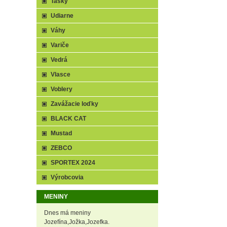
Tašky
Udiarne
Váhy
Variče
Vedrá
Vlasce
Voblery
Zavážacie loďky
BLACK CAT
Mustad
ZEBCO
SPORTEX 2024
Výrobcovia
MENINY
Dnes má meniny
Jozefína,Jožka,Jozefka.