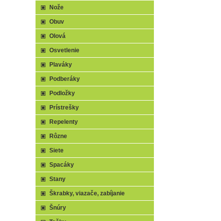
Nože
Obuv
Olová
Osvetlenie
Plaváky
Podberáky
Podložky
Prístrešky
Repelenty
Rôzne
Siete
Spacáky
Stany
Škrabky, viazače, zabíjanie
Šnúry