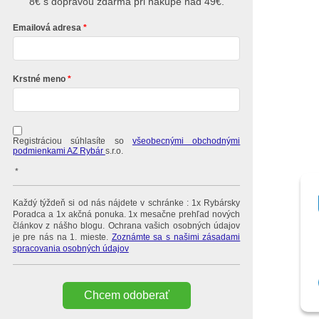
8€ s dopravou zdarma pri nákupe nad 49€.
Emailová adresa
Krstné meno
Registráciou súhlasíte so
všeobecnými obchodnými
podmienkami AZ Rybár
s.r.o.
*
Každý týždeň si od nás nájdete v schránke : 1x Rybársky
Poradca a 1x akčná ponuka. 1x mesačne prehľad nových
článkov z nášho blogu. Ochrana vašich osobných údajov
je pre nás na 1. mieste.
Zoznámte sa s našimi zásadami
spracovania osobných údajov
Chcem odoberať