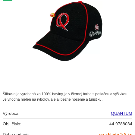
Šiltovka je vyrobená zo 100% bavlny, je v čiernej farbe s potlačou a výšivkou.
Je vhodná nielen na rybolov, ale aj bežné nosenie a turistiku.
Výrobca:
QUANTUM
Obj. čislo:
44 9788034
Doba dodania:
na sklade > 5 ks