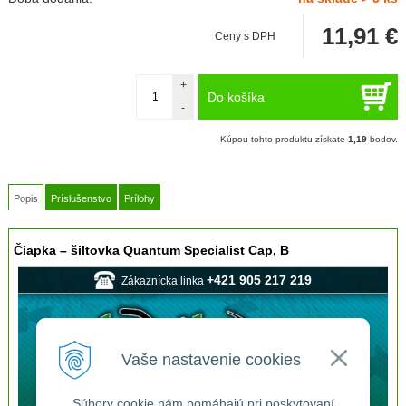
11,91
€
Ceny s DPH
+
Do košíka
-
Kúpou tohto produktu získate
1,19
bodov.
Popis
Príslušenstvo
Prílohy
Čiapka – šiltovka Quantum Specialist Cap, B