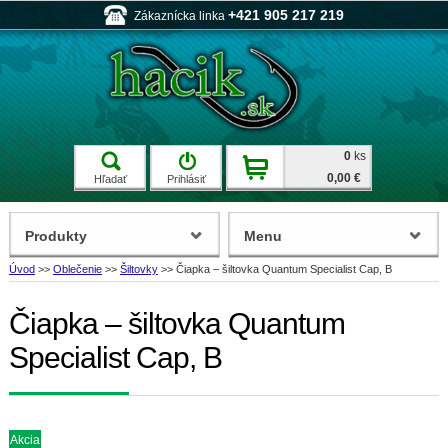
+421 905 217 219
Zákaznícka linka
0
ks
0,00 €
Hľadať
Prihlásiť
Produkty
Menu
Úvod
>>
Oblečenie
>>
Šiltovky
>>
Čiapka – šiltovka Quantum Specialist Cap, B
Čiapka – šiltovka Quantum
Specialist Cap, B
Akcia