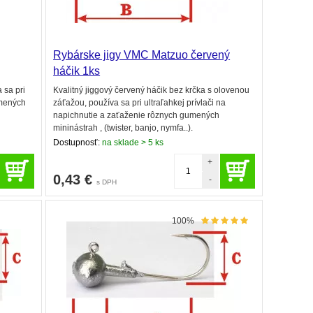
Rybárske jigy VMC Matzuo červený
háčik 1ks
 sa pri
Kvalitný jiggový červený háčik bez krčka s olovenou
umených
záťažou, používa sa pri ultraľahkej prívlači na
napichnutie a zaťaženie rôznych gumených
mininástrah , (twister, banjo, nymfa..).
Dostupnosť:
na sklade > 5 ks
+
0,43
€
-
s DPH
100%