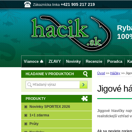
+421 905 217 219
Zákaznícka linka
Ryb
100
Vianoce 🎄
ZĽAVY
Novinky
Recenzie
Poradca
Ka
Úvod
>>
Háčiky
>>
Jigo
HĽADANIE V PRODUKTOCH
Jigové há
PRODUKTY
Novinky SPORTEX 2026
Jiggové hlavičky naj
1+1 zdarma
realistickejší vzhľad 
Prúty
Ak sa neviete zorien