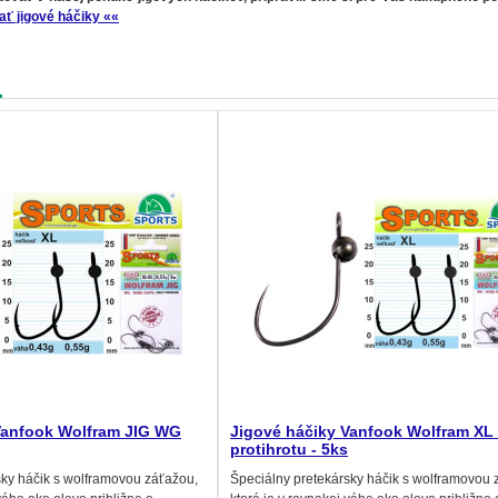
ať jigové háčiky ««
Vanfook Wolfram JIG WG
Jigové háčiky Vanfook Wolfram XL 
protihrotu - 5ks
sky háčik s wolframovou záťažou,
Špeciálny pretekársky háčik s wolframovou 