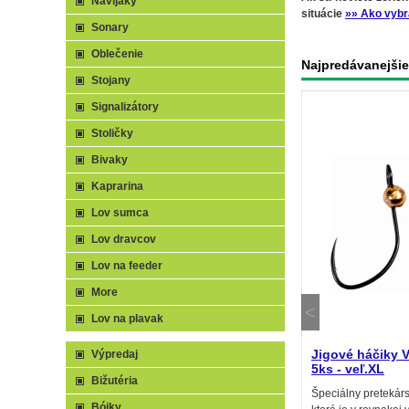
Navijaky
situácie
»» Ako vybr
Sonary
Oblečenie
Najpredávanejšie
Stojany
Signalizátory
Stoličky
Bivaky
Kaprarina
Lov sumca
Lov dravcov
Lov na feeder
More
Lov na plavak
Jigové háčiky 
Výpredaj
5ks - veľ.XL
Bižutéria
Špeciálny pretekár
Bójky