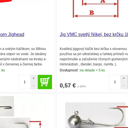
Korn Jighead
Jig VMC svetlý Nikel, bez krčku 1
m a ostrým háčikom, so štíhlou
Kvalitný jiggový háčik bez krčka s olovenou
vára odpor vo vode. Je ideálny
používa sa pri ultraľahkej a ľahkej prívlači n
menými nástrahami na tresky a
napichnutie a zaťaženie rôznych gumených
ií v červenej a čiernej farbe.
mininástrah , (twister, banjo, nymfa..).
1 ks
Dostupnosť:
na sklade > 5 ks
+
+
0,57
€
-
-
s DPH