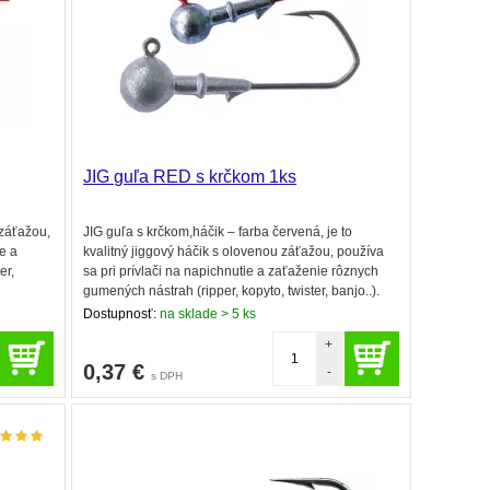
JIG guľa RED s krčkom 1ks
 záťažou,
JIG guľa s krčkom,háčik – farba červená, je to
e a
kvalitný jiggový háčik s olovenou záťažou, používa
er,
sa pri prívlači na napichnutie a zaťaženie rôznych
gumených nástrah (ripper, kopyto, twister, banjo..).
Dostupnosť:
na sklade > 5 ks
+
0,37
€
-
s DPH