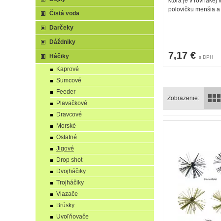
ktorá je v rovnakej 
polovičku menšia a
Čistá voda
Darčeky
Dáždniky
7,17 €
Háčiky
s DPH
Kaprové
Sumcové
Feeder
Zobrazenie:
Plavačkové
Dravcové
Morské
Ostatné
Jigové
Drop shot
Dvojháčiky
Trojháčiky
Viazače
Brúsky
Uvoľňovače