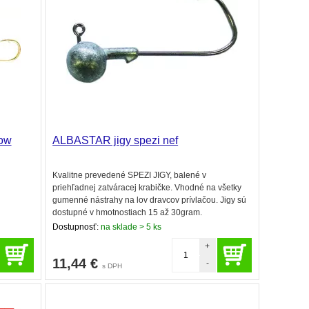
low
ALBASTAR jigy spezi nef
Kvalitne prevedené SPEZI JIGY, balené v
priehľadnej zatváracej krabičke. Vhodné na všetky
gumenné nástrahy na lov dravcov prívlačou. Jigy sú
dostupné v hmotnostiach 15 až 30gram.
Dostupnosť:
na sklade > 5 ks
+
11,44
€
-
s DPH