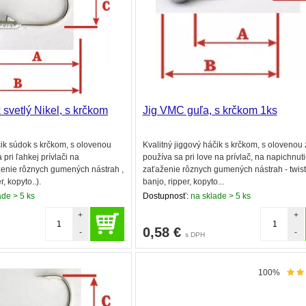
svetlý Nikel, s krčkom
Jig VMC guľa, s krčkom 1ks
čik súdok s krčkom, s olovenou
Kvalitný jiggový háčik s krčkom, s olovenou
pri ľahkej prívlači na
používa sa pri love na prívlač, na napichnuti
ženie rôznych gumených nástrah ,
zaťaženie rôznych gumených nástrah - twist
r, kopyto..).
banjo, ripper, kopyto...
ade > 5 ks
Dostupnosť:
na sklade > 5 ks
+
+
0,58
€
-
-
s DPH
100%