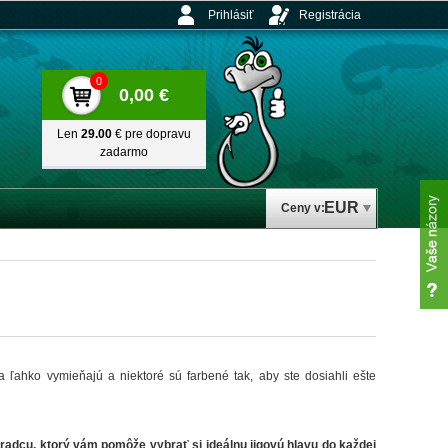
Prihlásiť
Registrácia
0
0,00 €
Len
29.00
€ pre dopravu
zadarmo
EUR
Ceny v:
sa ľahko vymieňajú a niektoré sú farbené tak, aby ste dosiahli ešte
oradcu, ktorý vám pomôže vybrať si ideálnu jigovú hlavu do každej