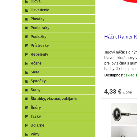
Olová
Osvetlenie
Plaváky
Podberáky
Háčik Rainer 
Podložky
Prístrešky
Jigový háčik s dlhý
Repelenty
hlavou, ktorá nevyt
pre lov z člna s gu
Rôzne
haliby. Je k dispozíc
Siete
Dostupnosť:
sklad 
Spacáky
Stany
4,33
€
s DPH
Škrabky, viazače, zabíjanie
Šnúry
Tašky
Udiarne
Váhy