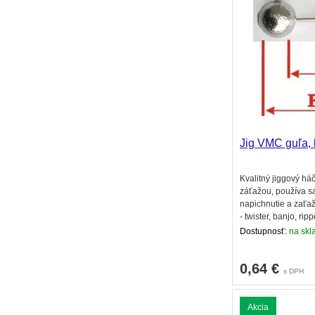
Jig VMC guľa, 
Kvalitný jiggový há
záťažou, používa sa 
napichnutie a zaťa
- twister, banjo, ripp
Dostupnosť:
na skl
0,64
€
s DPH
Akcia