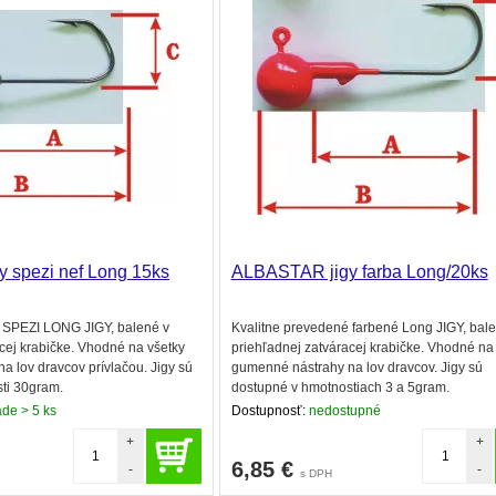
 spezi nef Long 15ks
ALBASTAR jigy farba Long/20ks
 SPEZI LONG JIGY, balené v
Kvalitne prevedené farbené Long JIGY, bale
cej krabičke. Vhodné na všetky
priehľadnej zatváracej krabičke. Vhodné na
 lov dravcov prívlačou. Jigy sú
gumenné nástrahy na lov dravcov. Jigy sú
ti 30gram.
dostupné v hmotnostiach 3 a 5gram.
ade > 5 ks
Dostupnosť:
nedostupné
+
+
6,85
€
-
-
s DPH