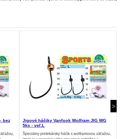
- bez
Jigové háčiky Vanfook Wolfram JIG WG
Očko na 
5ks - veľ.L
Vyklápací d
záťažou,
Špeciálny pretekársky háčik s wolframovou záťažou,
váš prút ni