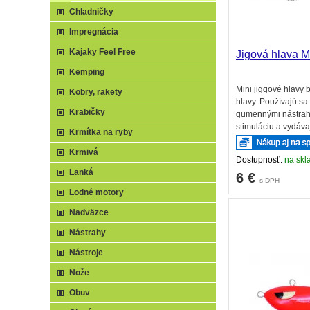
Chladničky
Impregnácia
Kajaky Feel Free
Jigová hlava Mi
Kemping
Mini jiggové hlavy 
Kobry, rakety
hlavy. Používajú sa 
Krabičky
gumennými nástraha
stimuláciu a vydáva
Krmítka na ryby
ktoré vábia dravce
gumenné nástrahy.
Krmivá
Dostupnosť:
na skl
Lanká
6
€
s DPH
Lodné motory
Nadväzce
Nástrahy
Nástroje
Nože
Obuv