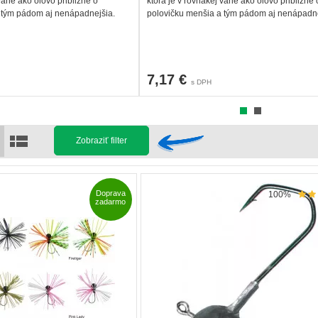
váhe ako olovo približne o
ktorá je v rovnakej váhe ako olovo približne 
 tým pádom aj nenápadnejšia.
polovičku menšia a tým pádom aj nenápadne
7,17 €
s DPH
Zobraziť filter
Doprava
100%
zadarmo