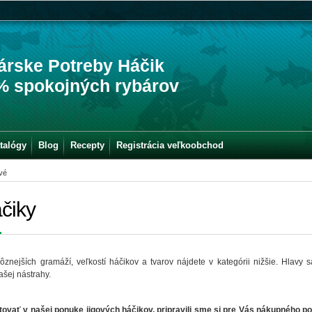
árske Potreby Háčik
% spokojných rybárov
talógy
Blog
Recepty
Registrácia veľkoobchod
vé
čiky
rôznejších gramáží, veľkostí háčikov a tvarov nájdete v kategórii nižšie. Hlavy 
vašej nástrahy.
tovať v našej ponuke jigových háčikov, pripravili sme si pre Vás nákupného p