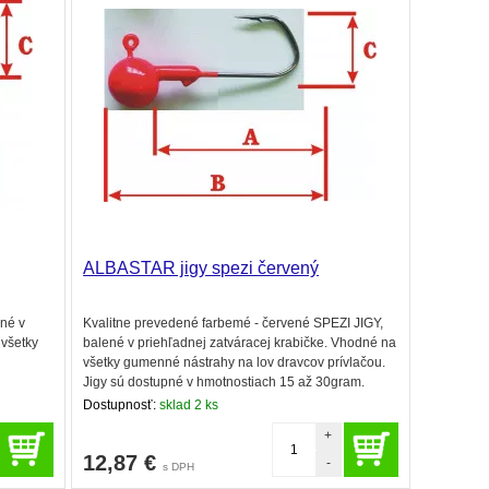
ALBASTAR jigy spezi červený
né v
Kvalitne prevedené farbemé - červené SPEZI JIGY,
 všetky
balené v priehľadnej zatváracej krabičke. Vhodné na
všetky gumenné nástrahy na lov dravcov prívlačou.
Jigy sú dostupné v hmotnostiach 15 až 30gram.
Dostupnosť:
sklad 2 ks
+
12,87
€
-
s DPH