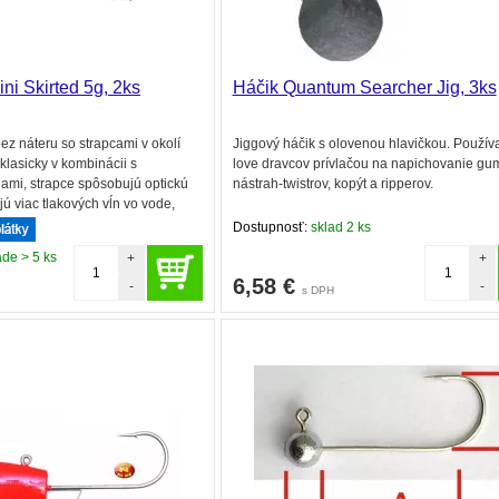
ni Skirted 5g, 2ks
Háčik Quantum Searcher Jig, 3ks
bez náteru so strapcami v okolí
Jiggový háčik s olovenou hlavičkou. Používa
klasicky v kombinácii s
love dravcov prívlačou na napichovanie g
mi, strapce spôsobujú optickú
nástrah-twistrov, kopýt a ripperov.
jú viac tlakových vĺn vo vode,
. Vhodné pre všetky malé
Dostupnosť:
sklad 2 ks
ade > 5 ks
+
+
6,58
€
-
-
s DPH