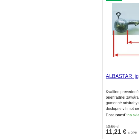
ALBASTAR jigy
Kvalitne prevedené
priehľadnej zatvára
gumenné nástrahy na
dostupné v hmotnos
Dostupnosť:
na skl
13,66 €
11,21
€
s DPH