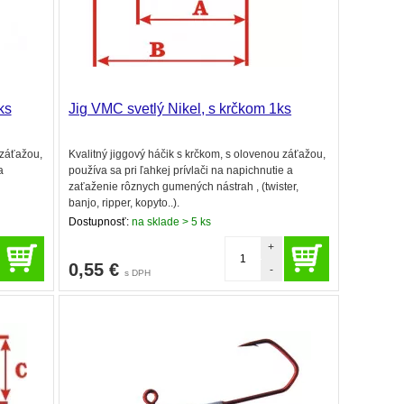
ks
Jig VMC svetlý Nikel, s krčkom 1ks
 záťažou,
Kvalitný jiggový háčik s krčkom, s olovenou záťažou,
a
používa sa pri ľahkej prívlači na napichnutie a
zaťaženie rôznych gumených nástrah , (twister,
banjo, ripper, kopyto..).
Dostupnosť:
na sklade > 5 ks
+
0,55
€
-
s DPH