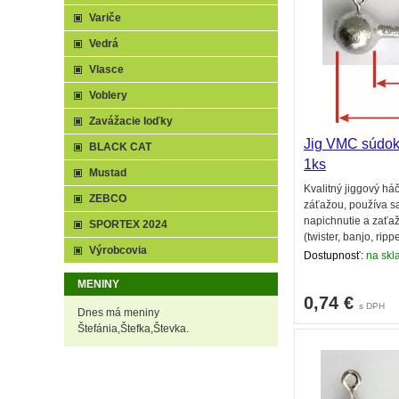
Variče
Vedrá
Vlasce
Voblery
Zavážacie loďky
Jig VMC súdok 
BLACK CAT
1ks
Mustad
Kvalitný jiggový há
ZEBCO
záťažou, používa sa 
napichnutie a zaťa
SPORTEX 2024
(twister, banjo, rippe
Výrobcovia
Dostupnosť:
na skl
MENINY
0,74
€
s DPH
Dnes má meniny
Štefánia,Štefka,Števka.