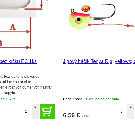
bez krčku EC 1ks
Jigový háčik Tenya Rig, yellow/g
čik bez krčku, s olovenou
pri love na prívlač, na
ženie rôznych gumených nástrah
er, kopyto...
ade > 5 ks
Dostupnosť:
18 dní od objednania
+
+
6,59
€
-
-
s DPH