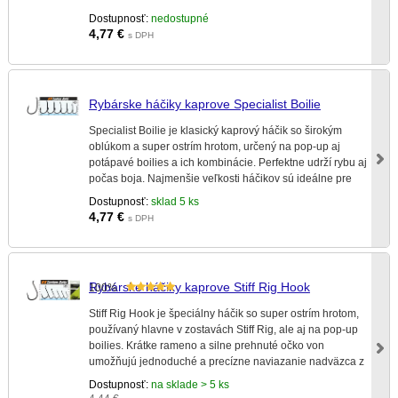
Dostupnosť:
nedostupné
4,77
€
s DPH
Rybárske háčiky kaprove Specialist Boilie
Specialist Boilie je klasický kaprový háčik so širokým
oblúkom a super ostrím hrotom, určený na pop-up aj
potápavé boilies a ich kombinácie. Perfektne udrží rybu aj
počas boja. Najmenšie veľkosti háčikov sú ideálne pre
lov pleskáča, mreny, lieňa a jalca.
Dostupnosť:
sklad 5 ks
4,77
€
s DPH
Rybárske háčiky kaprove Stiff Rig Hook
100%
Stiff Rig Hook je špeciálny háčik so super ostrím hrotom,
používaný hlavne v zostavách Stiff Rig, ale aj na pop-up
boilies. Krátke rameno a silne prehnuté očko von
umožňujú jednoduché a precízne naviazanie nadväzca z
tuhého mono vlasca.
Dostupnosť:
na sklade > 5 ks