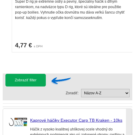
Super D rig je extrémne ostrý a pevný, špeciálny háčik s dlhým
ramienkom, na nadväzce typu D rig, ktoré sú ideálne pre použitie
pop-up boilies. Vyhnutie očka dovnútra mu dáva veľkú šancu chytiť
korisť. každý pokus o vypľutie končí samozaseknutím.
4,77 €
s DPH
Zobraziť filter
Zoradiť:
Kaprové háčiky Executor Carp TB Kraken - 10ks
Háčik z vysoko kvalitnej uhlíkovej ocele vhodný do
extrémnych podmienok ako sú zatopené stromy, rastliny a