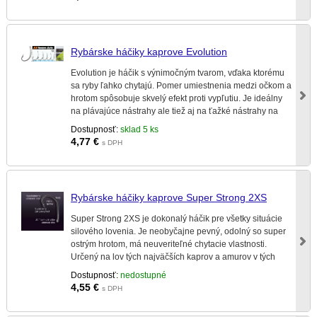
Rybárske háčiky kaprove Evolution
Evolution je háčik s výnimočným tvarom, vďaka ktorému
sa ryby ľahko chytajú. Pomer umiestnenia medzi očkom a
hrotom spôsobuje skvelý efekt proti vypľutiu. Je ideálny
na plávajúce nástrahy ale tiež aj na ťažké nástrahy na
chytanie iných bielych rýb.
Dostupnosť:
sklad 5 ks
4,77
€
s DPH
Rybárske háčiky kaprove Super Strong 2XS
Super Strong 2XS je dokonalý háčik pre všetky situácie
silového lovenia. Je neobyčajne pevný, odolný so super
ostrým hrotom, má neuveriteľné chytacie vlastnosti.
Určený na lov tých najväčších kaprov a amurov v tých
najťažších podmienkach.
Dostupnosť:
nedostupné
4,55
€
s DPH