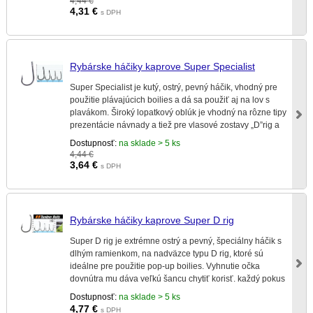
4,44 €
4,31
€
s DPH
Rybárske háčiky kaprove Super Specialist
Super Specialist je kutý, ostrý, pevný háčik, vhodný pre
použitie plávajúcich boilies a dá sa použiť aj na lov s
plavákom. Široký lopatkový oblúk je vhodný na rôzne tipy
prezentácie návnady a tiež pre vlasové zostavy „D”rig a
zostavy tipu „Line Alinger”.
Dostupnosť:
na sklade > 5 ks
4,44 €
3,64
€
s DPH
Rybárske háčiky kaprove Super D rig
Super D rig je extrémne ostrý a pevný, špeciálny háčik s
dlhým ramienkom, na nadväzce typu D rig, ktoré sú
ideálne pre použitie pop-up boilies. Vyhnutie očka
dovnútra mu dáva veľkú šancu chytiť korisť. každý pokus
o vypľutie končí samozaseknutím.
Dostupnosť:
na sklade > 5 ks
4,77
€
s DPH