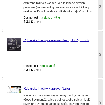
extrémne ťažkých vodách, kde je mnoho tvrdých
prekážok (vodné rastliny, korene stromov atď.), ktorý
nesklame. Dovoľuje silové pritiahnutie najväčších kusov
a dáva istotu že rybár nepoškodí rybiu tlamu.
Dostupnosť:
na sklade > 5 ks
4,31
€
s DPH
Rybárske háčiky kaprové Ready D Rig Hook
Dostupnosť:
nedostupné
2,31
€
s DPH
Rybárske háčiky kaprové Nailer
Nailer je výnimočne ostrý a pevný háčik, vhodný na
všetky tipy montáží a lov s boilies alebo peletami. Má
rovný hrot, zahnuté ramienko s očkom zahnutým do