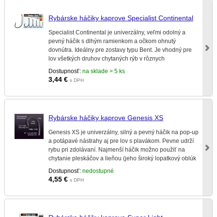
Rybárske háčiky kaprove Specialist Continental
Specialist Continental je univerzálny, veľmi odolný a
pevný háčik s dlhým ramienkom a očkom ohnutý
dovnútra. Ideálny pre zostavy typu Bent. Je vhodný pre
lov všetkých druhov chytaných rýb v rôznych
podmienkach a na rôzne vzdialenosti.
Dostupnosť:
na sklade > 5 ks
3,44
€
s DPH
Rybárske háčiky kaprove Genesis XS
Genesis XS je univerzálny, silný a pevný háčik na pop-up
a potápavé nástrahy aj pre lov s plavákom. Pevne udrží
rybu pri zdolávaní. Najmenší háčik možno použiť na
chytanie pleskáčov a lieňou (jeho široký lopatkový oblúk
sa hodí na rastlinné návnady).
Dostupnosť:
nedostupné
4,55
€
s DPH