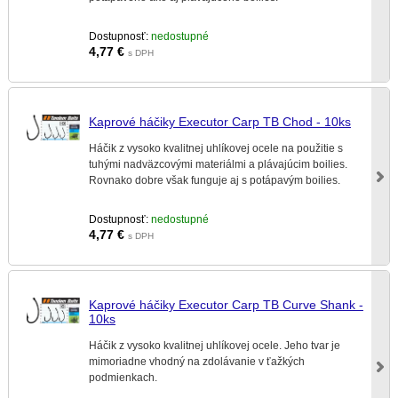
Dostupnosť:
nedostupné
4,77
€
s DPH
Kaprové háčiky Executor Carp TB Chod - 10ks
Háčik z vysoko kvalitnej uhlíkovej ocele na použitie s
tuhými nadväzcovými materiálmi a plávajúcim boilies.
Rovnako dobre však funguje aj s potápavým boilies.
Dostupnosť:
nedostupné
4,77
€
s DPH
Kaprové háčiky Executor Carp TB Curve Shank -
10ks
Háčik z vysoko kvalitnej uhlíkovej ocele. Jeho tvar je
mimoriadne vhodný na zdolávanie v ťažkých
podmienkach.