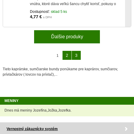
vnútra, ktoré dáva veľkú šancu chytiť korisť, pokusy o
vypľutie končia samozaseknutím.
Dostupnosť:
sklad 5 ks
4,77
€
s DPH
Ďalšie produky
2
3
1
Tieto kaprárske, sumčiarske bundy ponúkame pre kaprárov, sumčiarov,
prívlačkárov ( lovcov na prívlač),...
MENINY
Dnes má meniny Jozefína,Jožka,Jozefka.
Vernostný zákaznícky systém