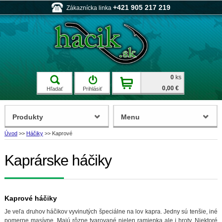
+421 905 217 219
Zákaznícka linka
0
ks
0,00 €
Hľadať
Prihlásiť
Produkty
Menu
Úvod
>>
Háčiky
>>
Kaprové
Kaprárske háčiky
Kaprové háčiky
Je veľa druhov háčikov vyvinutých špeciálne na lov kapra. Jedny sú tenšie, iné
pomerne masívne. Majú rôzne tvarované nielen ramienka ale i hroty. Niektoré