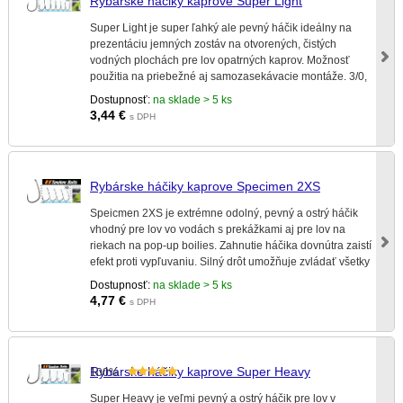
Rybárske háčiky kaprove Super Light
Super Light je super ľahký ale pevný háčik ideálny na
prezentáciu jemných zostáv na otvorených, čistých
vodných plochách pre lov opatrných kaprov. Možnosť
použitia na priebežné aj samozasekávacie montáže. 3/0,
2/0 a 1/0 vhodné na mŕtvu rybku.
Dostupnosť:
na sklade > 5 ks
3,44
€
s DPH
Rybárske háčiky kaprove Specimen 2XS
Speicmen 2XS je extrémne odolný, pevný a ostrý háčik
vhodný pre lov vo vodách s prekážkami aj pre lov na
riekach na pop-up boilies. Zahnutie háčika dovnútra zaistí
efekt proti vypľuvaniu. Silný drôt umožňuje zvládať všetky
situácie silového chytania.
Dostupnosť:
na sklade > 5 ks
4,77
€
s DPH
Rybárske háčiky kaprove Super Heavy
100%
Super Heavy je veľmi pevný a ostrý háčik pre lov v