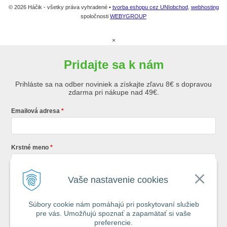
© 2026 Háčik - všetky práva vyhradené •
tvorba eshopu cez UNIobchod
,
webhosting
spoločnosti
WEBYGROUP
×
Pridajte sa k nám
Prihláste sa na odber noviniek a získajte zľavu 8€ s dopravou
zdarma pri nákupe nad 49€.
Emailová adresa
Krstné meno
Vaše nastavenie cookies
Registráciou súhlasíte so
všeobecnými obchodnými podmienkami AZ
Rybár
s.r.o.
Súbory cookie nám pomáhajú pri poskytovaní služieb
pre vás. Umožňujú spoznať a zapamätať si vaše
*
preferencie.