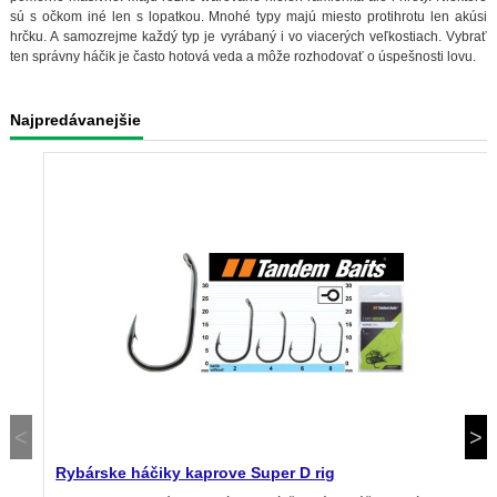
sú s očkom iné len s lopatkou. Mnohé typy majú miesto protihrotu len akúsi
hrčku. A samozrejme každý typ je vyrábaný i vo viacerých veľkostiach. Vybrať
ten správny háčik je často hotová veda a môže rozhodovať o úspešnosti lovu.
Najpredávanejšie
Rybárske háčiky kaprove Super D rig