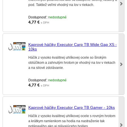
pod. Taktiež veľmi vhodný na lov v riekach.
Dostupnosť:
nedostupné
4,77
€
s DPH
Kaprové háčiky Executor Carp TB Wide Gap XS -
10ks
Háčik z vysoko kvalitnej uhlíkovej ocele so širokým
oblúčikom a zahnutým hrotom je vhodný na lov v riekach
a na silové zdolávanie.
Dostupnosť:
nedostupné
4,77
€
s DPH
Kaprové háčiky Executor Carp TB Gamer - 10ks
Háčik z vysoko kvalitnej uhlíkovej ocele s rovným hrotom
a krátkym ramienkom sa hodia na nastraženie tak
potápavého ako aj plávajúceho boilies.