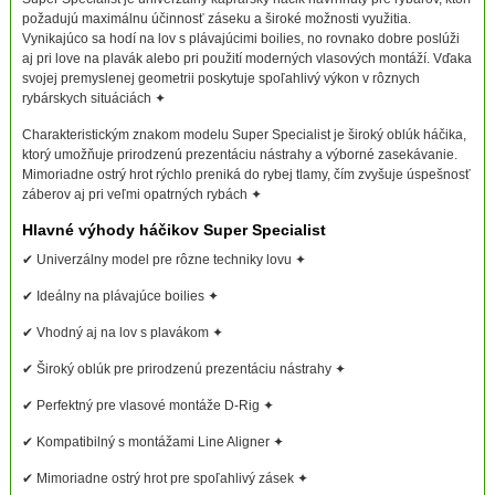
požadujú maximálnu účinnosť záseku a široké možnosti využitia.
Vynikajúco sa hodí na lov s plávajúcimi boilies, no rovnako dobre poslúži
aj pri love na plavák alebo pri použití moderných vlasových montáží. Vďaka
svojej premyslenej geometrii poskytuje spoľahlivý výkon v rôznych
rybárskych situáciách ✦
Charakteristickým znakom modelu Super Specialist je široký oblúk háčika,
ktorý umožňuje prirodzenú prezentáciu nástrahy a výborné zasekávanie.
Mimoriadne ostrý hrot rýchlo preniká do rybej tlamy, čím zvyšuje úspešnosť
záberov aj pri veľmi opatrných rybách ✦
Hlavné výhody háčikov Super Specialist
✔ Univerzálny model pre rôzne techniky lovu ✦
✔ Ideálny na plávajúce boilies ✦
✔ Vhodný aj na lov s plavákom ✦
✔ Široký oblúk pre prirodzenú prezentáciu nástrahy ✦
✔ Perfektný pre vlasové montáže D-Rig ✦
✔ Kompatibilný s montážami Line Aligner ✦
✔ Mimoriadne ostrý hrot pre spoľahlivý zásek ✦