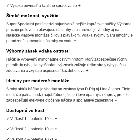
✔ Vysoká pevnosť a kvalitné spracovanie ✦
Široké možnosti využitia
Super Specialist patrí medzi najuniverzálnejšie kaprárske háčiky. Výborne
pracuje pri love na plávajúce nástrahy, ale zároveň je vhodný aj na
klasické vlasové montáže či lov s plavákom. Vďaka svojmu tvaru umožňuje
prirodzené správanie nástrahy vo vode ✦
Výborný zásek vďaka ostrosti
Háčik je vybavený mimoriadne ostrým hrotom, ktorý zabezpečuje rýchly
prienik do rybej tlamy. Spoľahlivý zásek znižuje riziko straty ryby počas
zdolávania a zvyšuje úspešnosť každého lovu ✦
Ideálny pre moderné montáže
Široký oblúk háčika je vhodný na zostavy typu D-Rig aj Line Aligner. Tieto
montáže patria medzi najobľúbenejšie pri love opatrných kaprov, pretože
zabezpečujú efektívne otočenie háčika a spoľahlivé zaseknutie ✦
Dostupné veľkosti
✔ Veľkosť 1 – balenie 10 ks ✦
✔ Veľkosť 2 – balenie 10 ks ✦
✔ Veľkosť 4 – balenie 10 ks ✦