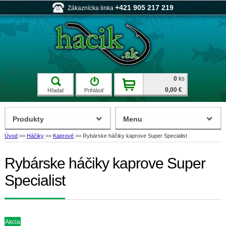
+421 905 217 219
Zákaznícka linka
0
ks
0,00 €
Hľadať
Prihlásiť
Produkty
Menu
Úvod
>>
Háčiky
>>
Kaprové
>>
Rybárske háčiky kaprove Super Specialist
Rybárske háčiky kaprove Super
Specialist
Akcia