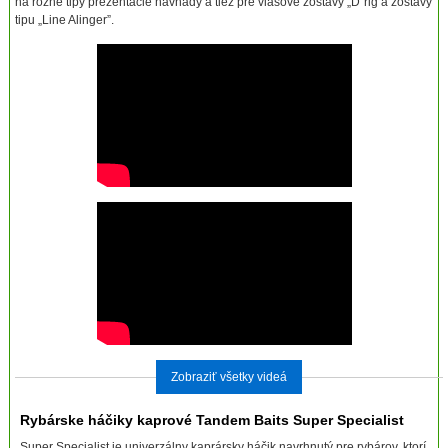
na rôzne tipy prezentácie návnady a tiež pre vlasové zostavy „D”rig a zostavy
tipu „Line Alinger”.
Zobraziť všetky videá
Rybárske háčiky kaprové Tandem Baits Super Specialist
Super Specialist je univerzálny kaprársky háčik navrhnutý pre rybárov, ktorí