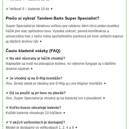
✔ Veľkosť 6 – balenie 10 ks ✦
Prečo si vybrať Tandem Baits Super Specialist?
Super Specialist je ideálnou voľbou pre rybárov, ktorí chcú jeden kvalitný
háčik pre viac spôsobov lovu. Vysoká ostrosť, pevná konštrukcia a
univerzálny tvar z neho robia spoľahlivého partnera pri love veľkých kaprov
aj ďalších druhov rýb ✦
Často kladené otázky (FAQ)
✔ Na aké nástrahy je háčik vhodný?
Najlepšie sa hodí na plávajúce boilies, no výborne funguje aj s ďalšími
druhmi nástrah ✦
✔ Je vhodný aj na D-Rig montáže?
Áno, široký oblúk je ideálny pre D-Rig aj Line Aligner montáže ✦
✔ Dá sa použiť aj pri love na plavák?
Áno, Super Specialist je vhodný aj na klasický lov s plavákom ✦
✔ Koľko kusov obsahuje balenie?
Každé balenie obsahuje 10 háčikov ✦
✔ V akých veľkostiach je dostupný?
Model je dostupný vo veľkostiach 1, 2, 4 a 6 ✦