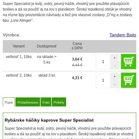
Super Specialist je kutý, ostrý, pevný háčik, vhodný pre použitie plávajúcich
boilies a dá sa použiť aj na lov s plavákom. Široký lopatkový oblúk je vhodný
na rôzne tipy prezentácie návnady a tiež pre vlasové zostavy „D”rig a zostavy
tipu „Line Alinger”.
Výrobca:
Tandem Baits
Cena
Variant
Dostupnosť
s DPH
veľkosť 1, 10ks
na sklade >
+
3,64
€
5 ks
4,44 €
-
veľkosť 2, 10ks
sklad 3 ks
+
4,31
€
-
Popis
Príslušenstvo
Foto
Prílohy
Rybárske háčiky kaprove Super Specialist
Super Specialist je kutý, ostrý, pevný háčik, vhodný pre použitie plávajúcich
boilies a dá sa použiť aj na lov s plavákom. Široký lopatkový oblúk je vhodný