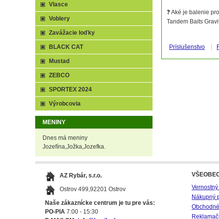
Vlasce
❓ Aké je balenie pr
Voblery
Tandem Baits Gravit
Zavážacie loďky
BLACK CAT
Príslušenstvo
Mustad
ZEBCO
SPORTEX 2024
Výrobcovia
MENINY
Dnes má meniny
Jozefína,Jožka,Jozefka.
VŠEOBE
AZ Rybár, s.r.o.
Vernostný
Ostrov 499,92201 Ostrov
Nákupný 
Naše zákaznícke centrum je tu pre vás:
Obchodné
PO-PIA
7:00 - 15:30
Reklamač