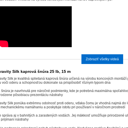
Zobraziť všetky videá
avity Silk kaprová šnúra 25 lb, 15 m
vity Silk je kvalitná splietaná kaprová šnúra určená na výrobu koncových montáží
 voči oderu a schopnosťou dokonale sa prispôsobiť rôznym typom dna
šnúra je navrhnutá pre náročné podmienky, kde je potrebná maximálna spoľahlivos
irodzene pôsobiacu prezentáciu nástrahy
vity Silk ponúka extrémnu odolnosť proti oderu, vďaka čomu je vhodná najmä do l
 mechanickému namáhaniu a poskytuje istotu pri používaní v náročnom prostredí
e správa aj v bahnitých a zarastených vodách. Jej mäkkosť umožňuje prirodzené
i prijímaní nástrahy