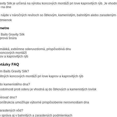
vity Silk je určená na výrobu koncových montáží pri love kaprovitých rýb. Je vho
e na dne
e nájde v náročných revíroch so štrkovým, kamenistým, bahnitým alebo zarasteným dn
odmienok
metre
Baits Gravity Silk
aprová šnúra
mi mäkká, extrémne oderuvzdorná, prispôsobivá dnu
a koncových montáží
rov a kaprovitých rýb
otázky FAQ
m Baits Gravity Silk?
litných koncových montáží pri love kaprov a kaprovitých rýb
 do kamenistého dna?
odolnosti proti oderu je vhodná aj do štrkových a kamenistých lovísk
írovať dno?
onštrukcia umožňuje výborné prispôsobenie nerovnostiam dna
zarastených vôd?
e správa aj v bahnitých a zarastených podmienkach