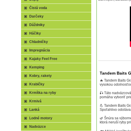
Čistá voda
Darčeky
Dáždniky
Háčiky
Chladničky
Impregnácia
Kajaky Feel Free
Kemping
Tandem Baits Gr
Kobry, rakety
🔥 Tandem Baits Gra
Krabičky
vysokou odolnosťou
Krmítka na ryby
🎣 Táto nadväzcová 
pomáha vytvoriť pr
Krmivá
💪 Tandem Baits Gra
Lanká
Spoľahlivo odoláva
Lodné motory
🌿 Šnúra sa výborn
ktorá neruší ryby pr
Nadväzce