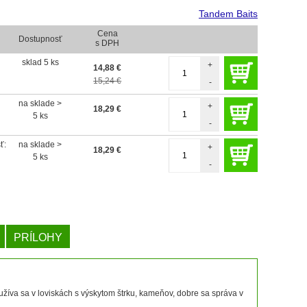
Tandem Baits
Cena
Dostupnosť
s DPH
sklad 5 ks
+
14,88
€
15,24 €
-
na sklade >
+
18,29
€
5 ks
-
ť:
na sklade >
+
18,29
€
5 ks
-
PRÍLOHY
užíva sa v loviskách s výskytom štrku, kameňov, dobre sa správa v