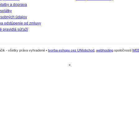
platby a doprava
splátky
sobných údajov
na odstúpenie od zmluvy
 pravidlá súťaží
čik - všetky práva vyhradené •
tvorba eshopu cez UNIobchod
,
webhosting
spoločnosti
WE
×