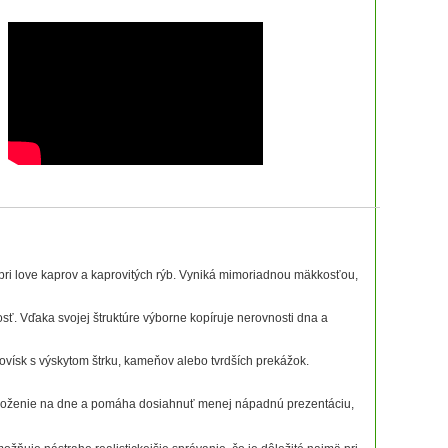
 pri love kaprov a kaprovitých rýb. Vyniká mimoriadnou mäkkosťou,
ť. Vďaka svojej štruktúre výborne kopíruje nerovnosti dna a
ovísk s výskytom štrku, kameňov alebo tvrdších prekážok.
 uloženie na dne a pomáha dosiahnuť menej nápadnú prezentáciu,