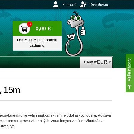
Prihlásiť
Registrácia
0
0,00 €
Len
29.00
€ pre dopravu
zadarmo
EUR
Ceny v:
b, 15m
ispôsobuje dnu, je veľmi mäkká, extrémne odolná voči oderu. Používa
ov, dobre sa správa v bahnitých, zarastených vodách. Vhodná na
itých rýb.