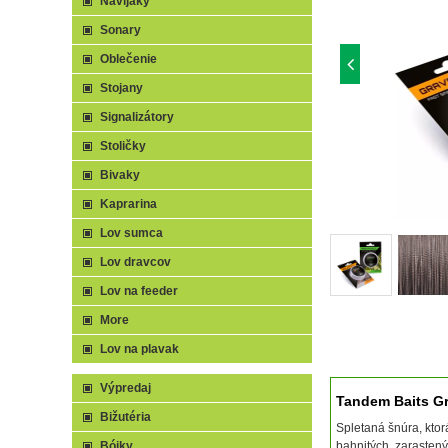
Navijaky
Sonary
Oblečenie
Stojany
Signalizátory
Stoličky
Bivaky
Kaprarina
Lov sumca
Lov dravcov
Lov na feeder
More
Lov na plavak
Výpredaj
Tandem Baits Gr
Bižutéria
Spletaná šnúra, ktor
Bójky
bahnitých, zarasten