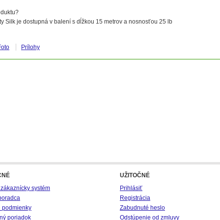
oduktu?
y Silk je dostupná v balení s dĺžkou 15 metrov a nosnosťou 25 lb
Foto
Prílohy
CNÉ
UŽITOČNÉ
 zákaznícky systém
Prihlásiť
poradca
Registrácia
 podmienky
Zabudnuté heslo
ný poriadok
Odstúpenie od zmluvy