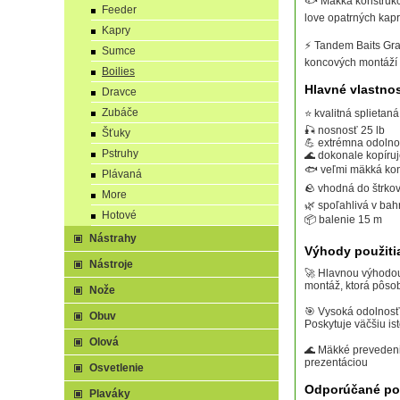
🐟 Mäkká konštrukci
Feeder
love opatrných kap
Kapry
⚡ Tandem Baits Grav
Sumce
koncových montáží
Boilies
Hlavné vlastnos
Dravce
Zubáče
⭐ kvalitná splietan
🎣 nosnosť 25 lb
Šťuky
💪 extrémna odolno
Pstruhy
🌊 dokonale kopíru
🐟 veľmi mäkká kon
Plávaná
🪨 vhodná do štrkov
More
🌿 spoľahlivá v bah
Hotové
📦 balenie 15 m
Nástrahy
Výhody použitia
Nástroje
🚀 Hlavnou výhodou
montáž, ktorá pôso
Nože
🎯 Vysoká odolnosť
Obuv
Poskytuje väčšiu is
Olová
🌊 Mäkké prevedeni
prezentáciou
Osvetlenie
Odporúčané pou
Plaváky