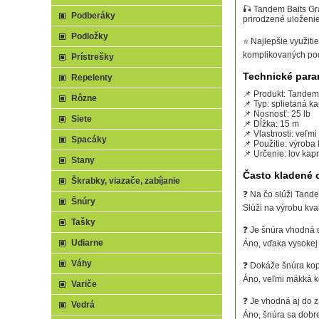
🎣 Tandem Baits Gra
Podberáky
prirodzené uloženi
Podložky
⭐ Najlepšie využiti
komplikovaných p
Prístrešky
Technické para
Repelenty
📌 Produkt: Tandem 
Rôzne
📌 Typ: splietaná k
📌 Nosnosť: 25 lb
Siete
📌 Dĺžka: 15 m
📌 Vlastnosti: veľ
Spacáky
📌 Použitie: výrob
📌 Určenie: lov kap
Stany
Často kladené 
Škrabky, viazače, zabíjanie
❓ Na čo slúži Tande
Šnúry
Slúži na výrobu kva
Tašky
❓ Je šnúra vhodná
Udiarne
Áno, vďaka vysokej 
Váhy
❓ Dokáže šnúra kop
Áno, veľmi mäkká k
Variče
❓ Je vhodná aj do 
Vedrá
Áno, šnúra sa dobr