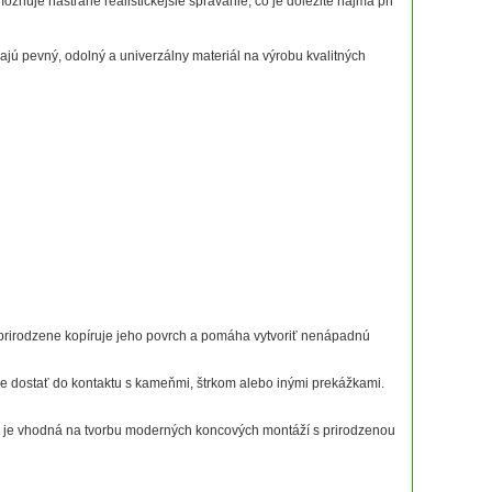
ňuje nástrahe realistickejšie správanie, čo je dôležité najmä pri
dajú pevný, odolný a univerzálny materiál na výrobu kvalitných
prirodzene kopíruje jeho povrch a pomáha vytvoriť nenápadnú
e dostať do kontaktu s kameňmi, štrkom alebo inými prekážkami.
u je vhodná na tvorbu moderných koncových montáží s prirodzenou