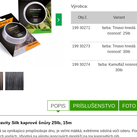
Výrobca:
Obj.č.
Variant
199 30271
farba: Tmavo hnedá
nosnosť: 25lb
199 30273
farba: Tmavo hnedá
nosnosť: 30lb
199 30274
farba: Kamufláž nosnos
30lb
POPIS
PRÍSLUŠENSTVO
FOTO
avity Silk kaprové šnúry 25lb, 15m
á sa vynikajúco prispôsobuje dnu, je veľmi mäkká, extrémne odolná voči oderu. Po
ých vodách. Vhodná na výrobu koncových montáží na lov kaprovitých rýb.