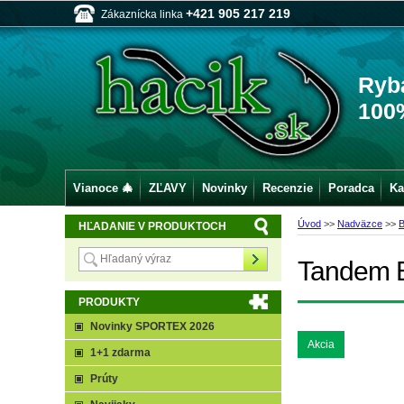
+421 905 217 219
Zákaznícka linka
Ryb
100
Vianoce 🎄
ZĽAVY
Novinky
Recenzie
Poradca
Ka
Úvod
>>
Nadväzce
>>
B
HĽADANIE V PRODUKTOCH
Tandem Ba
PRODUKTY
Novinky SPORTEX 2026
Akcia
1+1 zdarma
Prúty