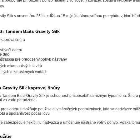
a podporuje prirodzený pohyb nástrahy vo vode. Nadväzec zostáva flexibilný a umož
rov
ity Silk s nosnosťou 25 lb a dĺžkou 15 m je ideálnou voľbou pre rybárov, ktorí hľa
ti Tandem Baits Gravity Silk
á kaprová šnúra
sť voči oderu
je dno
štrukcia pre prirodzený pohyb nástrahy
ých a kamenistých lovísk
nitých a zarastených vodách
 Gravity Silk kaprovej šnúry
 Tandem Baits Gravity Silk je schopnosť prispôsobiť sa rôznym typom dna. Šnúra 
bí vo vode prirodzene
 proti oderu umožňuje použitie aj v náročných podmienkach, kde sa nadväzec môž
totu a spoľahlivosť počas lovu
e zabezpečuje flexibilitu nadväzca a umožňuje nástrahe voľný pohyb. Vďaka tom
žitie