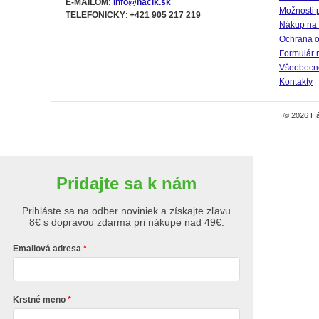
E-MAILOM:
info@hacik.sk
Možnosti 
TELEFONICKY
:
+421 905 217 219
Nákup na 
Ochrana o
Formulár 
Všeobecné
Kontakty
© 2026 Há
Pridajte sa k nám
Prihláste sa na odber noviniek a získajte zľavu
8€ s dopravou zdarma pri nákupe nad 49€.
Emailová adresa
Krstné meno