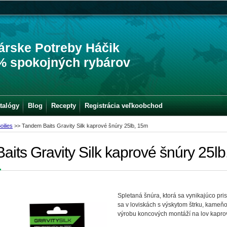
árske Potreby Háčik
% spokojných rybárov
talógy
Blog
Recepty
Registrácia veľkoobchod
oilies
>>
Tandem Baits Gravity Silk kaprové šnúry 25lb, 15m
its Gravity Silk kaprové šnúry 25l
Spletaná šnúra, ktorá sa vynikajúco pr
sa v loviskách s výskytom štrku, kameň
výrobu koncových montáží na lov kaprov