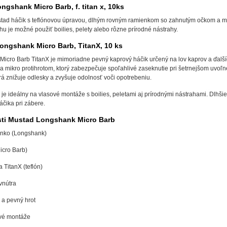
gshank Micro Barb, f. titan x, 10ks
ad háčik s teflónovou úpravou, dlhým rovným ramienkom so zahnutým očkom a mikro
u je možné použiť boilies, pelety alebo rôzne prírodné nástrahy.
ongshank Micro Barb, TitanX, 10 ks
icro Barb TitanX je mimoriadne pevný kaprový háčik určený na lov kaprov a ďalš
 mikro protihrotom, ktorý zabezpečuje spoľahlivé zaseknutie pri šetrnejšom uvoľ
rá znižuje odlesky a zvyšuje odolnosť voči opotrebeniu.
 je ideálny na vlasové montáže s boilies, peletami aj prírodnými nástrahami. Dlh
áčika pri zábere.
sti Mustad Longshank Micro Barb
enko (Longshank)
Micro Barb)
TitanX (teflón)
vnútra
 a pevný hrot
vé montáže