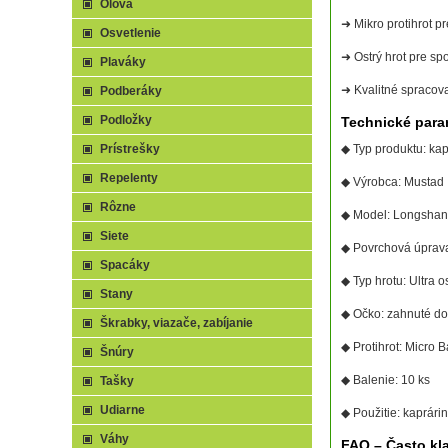
Olová
➜ Mikro protihrot p
Osvetlenie
➜ Ostrý hrot pre sp
Plaváky
➜ Kvalitné spracov
Podberáky
Podložky
Technické para
Prístrešky
◆ Typ produktu: kap
Repelenty
◆ Výrobca: Mustad
Rôzne
◆ Model: Longshan
Siete
◆ Povrchová úprava:
Spacáky
◆ Typ hrotu: Ultra o
Stany
◆ Očko: zahnuté do
Škrabky, viazače, zabíjanie
◆ Protihrot: Micro B
Šnúry
◆ Balenie: 10 ks
Tašky
Udiarne
◆ Použitie: kaprárin
Váhy
FAQ – Často kl