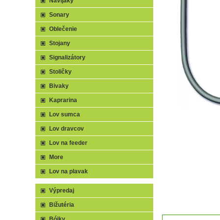
Navijaky
Sonary
Oblečenie
Stojany
Signalizátory
Stoličky
Bivaky
Kaprarina
Lov sumca
Lov dravcov
Lov na feeder
More
Lov na plavak
Výpredaj
Bižutéria
Bójky