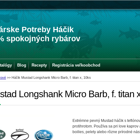
árske Potreby Háčik
% spokojných rybárov
talógy
Blog
Recepty
Registrácia veľkoobchod
rové
>>
Háčik Mustad Longshank Micro Barb, f. titan x, 10ks
tad Longshank Micro Barb, f. titan 
Extrémne pevný Mustad háčik s teflón
protihrotom. Používa sa pri love kaprov
boilies, pelety alebo rôzne prírodné nás