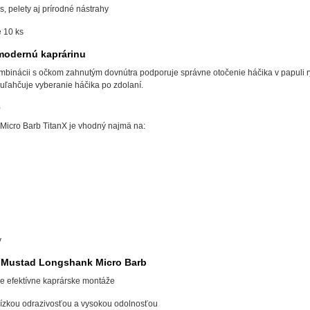
s, pelety aj prírodné nástrahy
 10 ks
modernú kaprárinu
mbinácii s očkom zahnutým dovnútra podporuje správne otočenie háčika v papuli r
 uľahčuje vyberanie háčika po zdolaní.
e
icro Barb TitanX je vhodný najmä na:
y
ť Mustad Longshank Micro Barb
e efektívne kaprárske montáže
nízkou odrazivosťou a vysokou odolnosťou