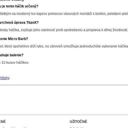
 je tento háčik určený?
šetkým na moderný lov kaprov pomocou vlasových montáží s boilies, peletami ale
vrchová úprava TitanX?
esky háčika, zvyšuje jeho odolnosť proti opotrebeniu a prispieva k dlhej životnosti.
enie Micro Barb?
rot, ktorý spoľahlivo drží rybu, no zároveň umožňuje jednoduchšie vyberanie háčika
ahuje balenie?
 10 kusov háčikov.
Prílohy
CNÉ
UŽITOČNÉ