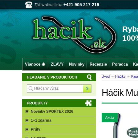
+421 905 217 219
Zákaznícka linka
Ryb
100
Vianoce 🎄
ZĽAVY
Novinky
Recenzie
Poradca
Ka
Úvod
>>
Háčiky
>>
Kap
HĽADANIE V PRODUKTOCH
Háčik Mus
PRODUKTY
Novinky SPORTEX 2026
Akcia
1+1 zdarma
Prúty