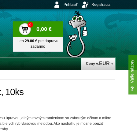
Prihlásiť
Registrácia
0
0,00 €
Len
29.00
€ pre dopravu
zadarmo
EUR
Ceny v:
x, 10ks
ovou úpravou, dlhým rovným ramienkom so zahnutým očkom a mikro
 a bielych rýb vlasovou metódou. Ako nástrahu je možné použiť
trahy.