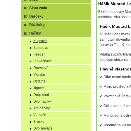
Háčik Mustad Lon
Čistá voda
Extrémne pevný Must
Darčeky
metódou. Ako nástrah
Dáždniky
Háčik Mustad L
Háčiky
Mustad Longshank M
zahnutým dovnútra a
Kaprové
úpravou TitanX, kto
Sumcové
Feeder
Vďaka svojmu tvaru
zlepšuje otočenie h
Plavačkové
Dravcové
Hlavné vlastno
Morské
✔ Dlhé rovné rami
Ostatné
✔ Mikro protihrot (
Jigové
Drop shot
✔ Povrchová úprava 
Dvojháčiky
✔ Očko zahnuté do
Trojháčiky
Viazače
✔ Mimoriadne ostrý
Brúsky
✔ Vhodný na vlaso
Uvoľňovače