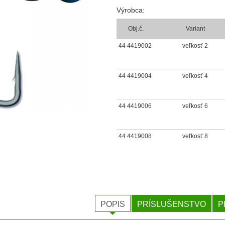
Výrobca:
Obj.č.
Variant
44 4419002
veľkosť 2
44 4419004
veľkosť 4
44 4419006
veľkosť 6
44 4419008
veľkosť 8
POPIS
PRÍSLUŠENSTVO
P