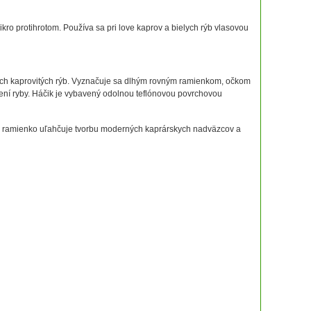
 protihrotom. Používa sa pri love kaprov a bielych rýb vlasovou
ích kaprovitých rýb. Vyznačuje sa dlhým rovným ramienkom, očkom
není ryby. Háčik je vybavený odolnou teflónovou povrchovou
šie ramienko uľahčuje tvorbu moderných kaprárskych nadväzcov a