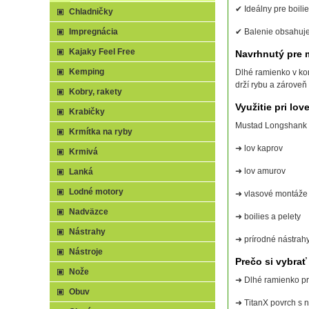
✔ Ideálny pre boilie
Chladničky
Impregnácia
✔ Balenie obsahuje
Kajaky Feel Free
Navrhnutý pre 
Kemping
Dlhé ramienko v ko
drží rybu a zároveň
Kobry, rakety
Využitie pri lov
Krabičky
Mustad Longshank M
Krmítka na ryby
➜ lov kaprov
Krmivá
➜ lov amurov
Lanká
Lodné motory
➜ vlasové montáže
Nadväzce
➜ boilies a pelety
Nástrahy
➜ prírodné nástrah
Nástroje
Prečo si vybra
Nože
➜ Dlhé ramienko pr
Obuv
➜ TitanX povrch s 