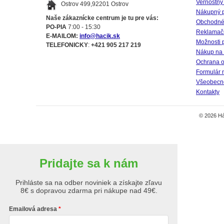
Vernostný
Ostrov 499,92201 Ostrov
Nákupný 
Naše zákaznícke centrum je tu pre vás:
Obchodné
PO-PIA
7:00 - 15:30
Reklamač
E-MAILOM:
info@hacik.sk
Možnosti 
TELEFONICKY
:
+421 905 217 219
Nákup na 
Ochrana o
Formulár 
Všeobecné
Kontakty
© 2026 Há
Pridajte sa k nám
Prihláste sa na odber noviniek a získajte zľavu
8€ s dopravou zdarma pri nákupe nad 49€.
Emailová adresa