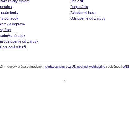
 zákaznícky systém
Prihlásiť
poradca
Registrácia
 podmienky
Zabudnuté heslo
ný poriadok
Odstúpenie od zmluvy
platby a doprava
splátky
sobných údajov
na odstúpenie od zmluvy
 pravidlá súťaží
čik - všetky práva vyhradené •
tvorba eshopu cez UNIobchod
,
webhosting
spoločnosti
WE
×