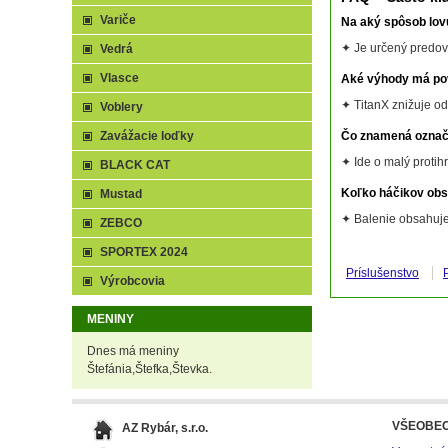
Variče
Na aký spôsob lovu
✦ Je určený predov
Vedrá
Vlasce
Aké výhody má po
✦ TitanX znižuje odl
Voblery
Zavážacie loďky
Čo znamená označ
✦ Ide o malý protih
BLACK CAT
Koľko háčikov obs
Mustad
✦ Balenie obsahuje
ZEBCO
SPORTEX 2024
Príslušenstvo
Výrobcovia
MENINY
Dnes má meniny
Štefánia,Štefka,Števka.
VŠEOBE
AZ Rybár, s.r.o.