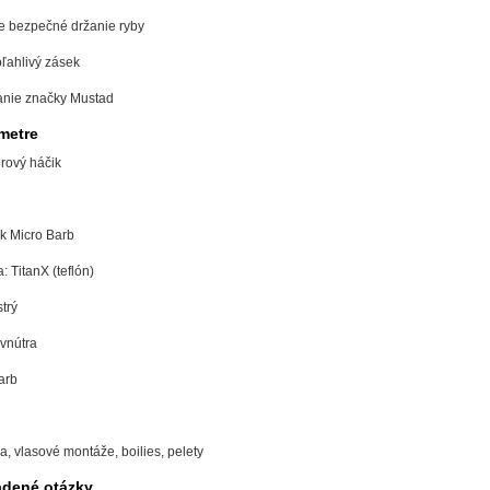
re bezpečné držanie ryby
oľahlivý zásek
anie značky Mustad
metre
rový háčik
k Micro Barb
 TitanX (teflón)
strý
vnútra
arb
a, vlasové montáže, boilies, pelety
adené otázky