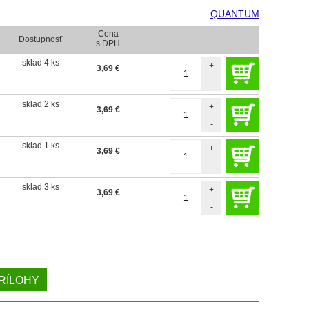
QUANTUM
Cena
Dostupnosť
s DPH
sklad 4 ks
+
3,69
€
-
sklad 2 ks
+
3,69
€
-
sklad 1 ks
+
3,69
€
-
sklad 3 ks
+
3,69
€
-
RÍLOHY