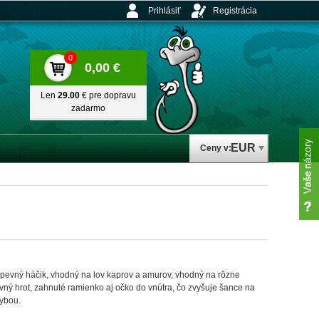
Prihlásiť
Registrácia
0
0,00 €
Len
29.00
€ pre dopravu
zadarmo
EUR
Ceny v:
a pevný háčik, vhodný na lov kaprov a amurov, vhodný na rôzne
vný hrot, zahnuté ramienko aj očko do vnútra, čo zvyšuje šance na
ybou.