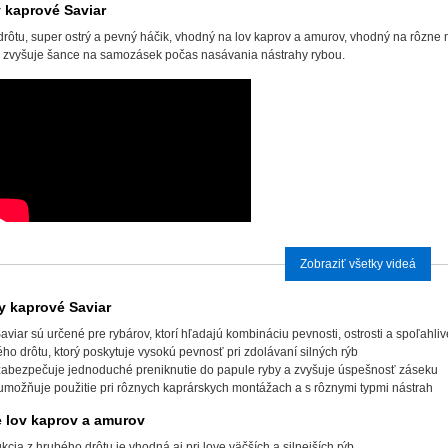
 kaprové Saviar
drôtu, super ostrý a pevný háčik, vhodný na lov kaprov a amurov, vhodný na rôzne
čo zvyšuje šance na samozásek počas nasávania nástrahy rybou.
Zobraziť všetky videá
y kaprové Saviar
viar sú určené pre rybárov, ktorí hľadajú kombináciu pevnosti, ostrosti a spoľahli
o drôtu, ktorý poskytuje vysokú pevnosť pri zdolávaní silných rýb
 zabezpečuje jednoduché preniknutie do papule ryby a zvyšuje úspešnosť záseku
umožňuje použitie pri rôznych kaprárskych montážach a s rôznymi typmi nástrah
e lov kaprov a amurov
cia z hrubého drôtu je vhodná aj pri love väčších a silnejších rýb