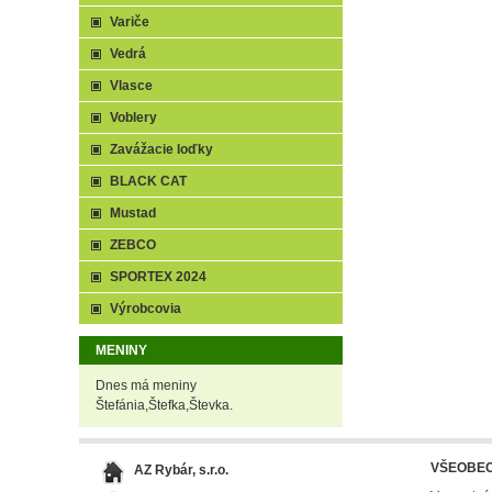
Variče
Vedrá
Vlasce
Voblery
Zavážacie loďky
BLACK CAT
Mustad
ZEBCO
SPORTEX 2024
Výrobcovia
MENINY
Dnes má meniny
Štefánia,Štefka,Števka.
VŠEOBE
AZ Rybár, s.r.o.