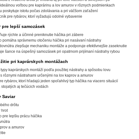
 ideálnou voľbou pre kaprárinu a lov amurov v rôznych podmienkach
 poskytuje istotu počas zdolávania a pri väčšom zaťažení
ník pre rybárov, ktorí vyžadujú odolné vybavenie
r pre lepší samozásek
je rýchle a účinné preniknutie háčika pri zábere
 pomáha správnemu otočeniu háčika pri nasávaní nástrahy
ovnútra zlepšuje mechaniku montáže a podporuje efektívnejšie zaseknutie
uje šance na úspešný samozásek pri opatrnom prijímaní nástrahy rybou
žitie pri kaprárskych montážach
typy kaprárskych montáží podľa použitej nástrahy a spôsobu lovu
s rôznymi nástrahami určenými na lov kaprov a amurov
e rybárov, ktorí hľadajú jeden spoľahlivý typ háčika na viacero situácií
stojatých aj tečúcich vodách
 Saviar
ubého drôtu
 hrot
 pre lepšiu prácu háčika
vnútra
aprov a amurov
itie