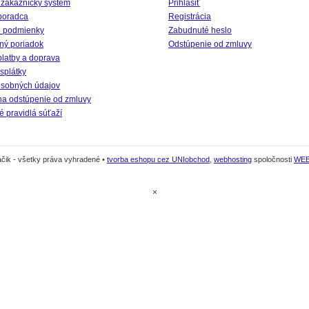
 zákaznícky systém
Prihlásiť
poradca
Registrácia
 podmienky
Zabudnuté heslo
ný poriadok
Odstúpenie od zmluvy
platby a doprava
splátky
sobných údajov
na odstúpenie od zmluvy
 pravidlá súťaží
čik - všetky práva vyhradené •
tvorba eshopu cez UNIobchod
,
webhosting
spoločnosti
WE
×