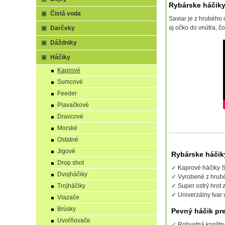
Rybárske háčiky
Čistá voda
Saviar je z hrubého 
aj očko do vnútra, 
Darčeky
Dáždniky
Háčiky
Kaprové
Sumcové
Feeder
Plavačkové
Dravcové
Morské
Ostatné
Jigové
Rybárske háčik
Drop shot
✓ Kaprové háčiky Sa
Dvojháčiky
✓ Vyrobené z hrubéh
Trojháčiky
✓ Super ostrý hrot
✓ Univerzálny tvar 
Viazače
Brúsky
Pevný háčik pr
Uvoľňovače
✓ Robustná konštruk