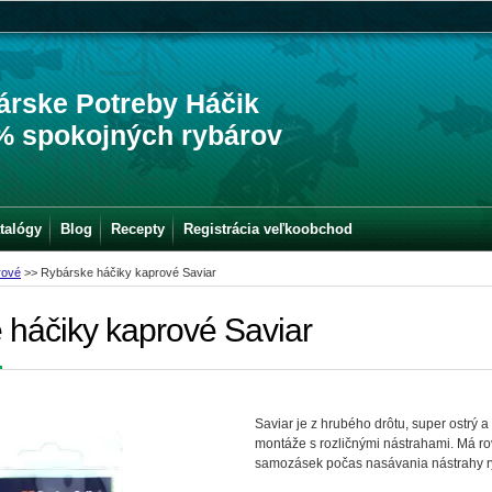
árske Potreby Háčik
% spokojných rybárov
talógy
Blog
Recepty
Registrácia veľkoobchod
rové
>>
Rybárske háčiky kaprové Saviar
 háčiky kaprové Saviar
Saviar je z hrubého drôtu, super ostrý 
montáže s rozličnými nástrahami. Má ro
samozásek počas nasávania nástrahy r