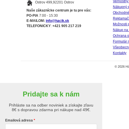
Vernostný
Ostrov 499,92201 Ostrov
Nákupný 
Naše zákaznícke centrum je tu pre vás:
Obchodné
PO-PIA
7:00 - 15:30
Reklamač
E-MAILOM:
info@hacik.sk
Možnosti 
TELEFONICKY
:
+421 905 217 219
Nákup na 
Ochrana o
Formulár 
Všeobecné
Kontakty
© 2026 Há
Pridajte sa k nám
Prihláste sa na odber noviniek a získajte zľavu
8€ s dopravou zdarma pri nákupe nad 49€.
Emailová adresa