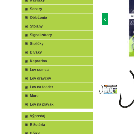
Navijaky
Sonary
Oblečenie
Stojany
Signalizátory
Stoličky
Bivaky
Kaprarina
Lov sumca
Lov dravcov
Lov na feeder
More
Lov na plavak
Výpredaj
Bižutéria
Bójky