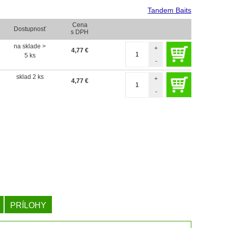
Tandem Baits
Cena
Dostupnosť
s DPH
na sklade >
+
4,77
€
5 ks
-
sklad 2 ks
+
4,77
€
-
PRÍLOHY