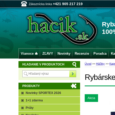
+421 905 217 219
Zákaznícka linka
Ryb
100
Vianoce 🎄
ZĽAVY
Novinky
Recenzie
Poradca
Ka
Úvod
>>
Háčiky
>>
Kap
HĽADANIE V PRODUKTOCH
Rybárske
PRODUKTY
Novinky SPORTEX 2026
Akcia
1+1 zdarma
Prúty