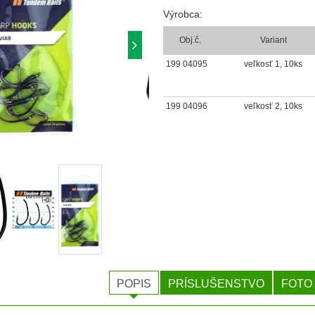
Výrobca:
Obj.č.
Variant
199 04095
veľkosť 1, 10ks
199 04096
veľkosť 2, 10ks
POPIS
PRÍSLUŠENSTVO
FOTO