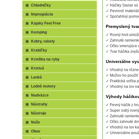
Chladničky
✓ Háčiky Saviar sú
✓ Pevnosť materiálu
Impregnácia
✓ Spoľahlivý pomoc
Kajaky Feel Free
Premyslený tva
Kemping
✓ Rovný hrot umožňu
✓ Zahnuté ramienko
Kobry, rakety
✓ Očko smerujúce d
Krabičky
✓ Tvar háčika zvyš
Krmítka na ryby
Univerzálne vyu
Krmivá
✓ Vhodný na rôzne 
✓ Možno ho použiť 
Lanká
✓ Praktická voľba pr
Lodné motory
✓ Vhodný na lov na 
Nadväzce
Výhody háčikov
Nástrahy
✓ Pevný háčik z hr
✓ Super ostrý rovný
Nástroje
✓ Zahnuté ramienko
✓ Očko zahnuté do
Nože
✓ Vhodný na lov k
Obuv
✓ Univerzálne použ