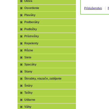
Olová
Osvetlenie
Príslušenstvo
Plaváky
Podberáky
Podložky
Prístrešky
Repelenty
Rôzne
Siete
Spacáky
Stany
Škrabky, viazače, zabíjanie
Šnúry
Tašky
Udiarne
Váhy