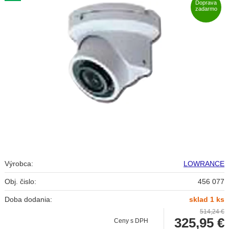
Doprava
zadarmo
Výrobca:
LOWRANCE
Obj. čislo:
456 077
Doba dodania:
sklad 1 ks
514,24 €
325,95
€
Ceny s DPH