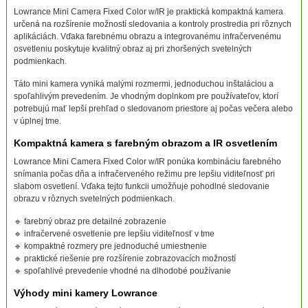
Lowrance Mini Camera Fixed Color w/IR je praktická kompaktná kamera
určená na rozšírenie možností sledovania a kontroly prostredia pri rôznych
aplikáciách. Vďaka farebnému obrazu a integrovanému infračervenému
osvetleniu poskytuje kvalitný obraz aj pri zhoršených svetelných
podmienkach.
Táto mini kamera vyniká malými rozmermi, jednoduchou inštaláciou a
spoľahlivým prevedením. Je vhodným doplnkom pre používateľov, ktorí
potrebujú mať lepší prehľad o sledovanom priestore aj počas večera alebo
v úplnej tme.
Kompaktná kamera s farebným obrazom a IR osvetlením
Lowrance Mini Camera Fixed Color w/IR ponúka kombináciu farebného
snímania počas dňa a infračerveného režimu pre lepšiu viditeľnosť pri
slabom osvetlení. Vďaka tejto funkcii umožňuje pohodlné sledovanie
obrazu v rôznych svetelných podmienkach.
🔹 farebný obraz pre detailné zobrazenie
🔹 infračervené osvetlenie pre lepšiu viditeľnosť v tme
🔹 kompaktné rozmery pre jednoduché umiestnenie
🔹 praktické riešenie pre rozšírenie zobrazovacích možností
🔹 spoľahlivé prevedenie vhodné na dlhodobé používanie
Výhody mini kamery Lowrance