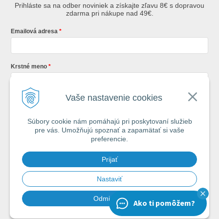
Prihláste sa na odber noviniek a získajte zľavu 8€ s dopravou
zdarma pri nákupe nad 49€.
Emailová adresa
Krstné meno
Vaše nastavenie cookies
Registráciou súhlasíte so
všeobecnými obchodnými podmienkami AZ
Rybár
s.r.o.
Súbory cookie nám pomáhajú pri poskytovaní služieb
pre vás. Umožňujú spoznať a zapamätať si vaše
*
preferencie.
Každý týždeň si od nás nájdete v schránke : 1x Rybársky Poradca a 1x
Prijať
akčná ponuka. 1x mesačne prehľad nových článkov z nášho blogu.
Ochrana vašich osobných údajov je pre nás na 1. mieste.
Zoznámte sa s
našimi zásadami spracovania osobných údajov
Nastaviť
Odmietnuť
Ako ti pomôžem?
Chcem odoberať