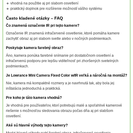
🔹 vhodná na použitie aj pri slabom osvetlení
🔹 praktický doplnok pre rozšírenie možností vášho systému
Často kladené otázky – FAQ
Čo znamená označenie IR pri tejto kamere?
Označenie IR znamená infračervené osvetlenie, ktoré pomáha kamere
zachytiť obraz aj pri slabom svetle alebo v nočných podmienkach.
Poskytuje kamera farebný obraz?
Áno, kamera ponúka farebné snímanie pri dostatočnom osvetlení a
infračervenú podporu pre lepšiu viditeľnosť pri zhoršených svetelných
podmienkach.
Je Lowrance Mini Camera Fixed Color w/IR veľká a náročná na montáž?
Nie, kamera má kompaktné rozmery a je navrhnutá tak, aby bola jej
inštalácia jednoduchá a praktická.
Pre koho je táto kamera vhodná?
Je vhodná pre používateľov, ktorí potrebujú malé a spoľahlivé kamerové
riešenie s možnosťou sledovania obrazu počas dňa aj pri slabšom
osvetlení.
Aké sú hlavné výhody tejto kamery?
Medzi hlavné výhody patrí farebný obraz, infračervené osvetlenie,