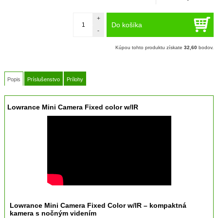
+
Do košíka
-
Kúpou tohto produktu získate
32,60
bodov.
Popis
Príslušenstvo
Prílohy
Lowrance Mini Camera Fixed color w/IR
Lowrance Mini Camera Fixed Color w/IR – kompaktná
kamera s nočným videním