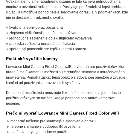
Vďaka malému a nenápadnému dizajnu je táto kamera jednoduchá na
montáž a nezaberá veľa priestoru. Poskytuje používateľovi lepší prehľad o
situácii a umožňuje pohodlnejšie sledovanie obrazu aj v podmienkach, kde
nie je dostatok prirodzeného svetla.
⭐ kvalitný farebný obraz počas dňa
⭐ zlepšená viditeľnosť pri nočnom používaní
⭐ jednoduché začlenenie do existujúceho vybavenia
⭐ praktická veľkosť a nenáročná inštalácia
⭐ spoľahlivý pomocník pre lepšiu kontrolu obrazu
Praktické využitie kamery
Lowrance Mini Camera Fixed Color w/IR je vhodná pre používateľov, ktorí
hľadajú malú kameru s možnosťou farebného snímania a infračerveného
prisvietenia. Pomáha získať lepší obraz o sledovanom priestore a zvyšuje
komfort pri používaní zobrazovacích systémov.
Kompaktná konštrukcia umožňuje flexibilné umiestnenie a jednoduché
použitie v rôznych situáciách, kde je potrebné spoľahlivé kamerové
riešenie.
Prečo si vybrať Lowrance Mini Camera Fixed Color w/IR
🔹 moderné riešenie pre kvalitnejšie sledovanie obrazu
🔹 farebné snímanie s podporou IR osvetlenia
🔹 malé rozmery a jednoduché použitie