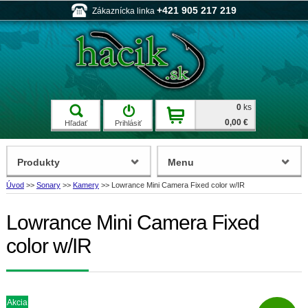
+421 905 217 219
Zákaznícka linka
0
ks
0,00 €
Hľadať
Prihlásiť
Produkty
Menu
Úvod
>>
Sonary
>>
Kamery
>>
Lowrance Mini Camera Fixed color w/IR
Lowrance Mini Camera Fixed
color w/IR
Akcia