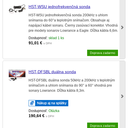
HST-WSU jednofrekvenčná sonda
HST-WSU jednofrekvenčná sonda 200kHz s uhlom
snímania do 60°a teplotným snímačom. Obsahuje aj
napájací kábel sonaru. Čierny zasúvací konektor. Vhodná
pre modely sonarov Lowrance a Eagle. Dĺžka kábla 6,6m.
Dostupnosť:
sklad 1 ks
91,01
€
s DPH
Doprava zadarmo
HST-DFSBL duálna sonda
HST-DFSBL duálna sonda 50kHz a 200kHz s teplotným
snímačom a uhlom snímania do 90° a 60° vhodná pre
sonary Lowrance. Dĺžka kábla 8,3m.
Dostupnosť:
Otázka
190,64
€
s DPH
Doprava zadarmo