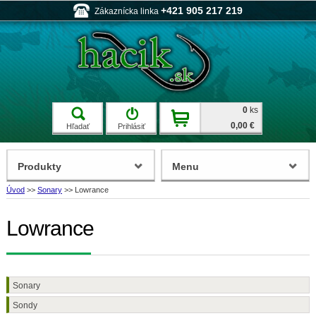
+421 905 217 219
Zákaznícka linka
0
ks
0,00 €
Hľadať
Prihlásiť
Produkty
Menu
Úvod
>>
Sonary
>>
Lowrance
Lowrance
Sonary
Sondy