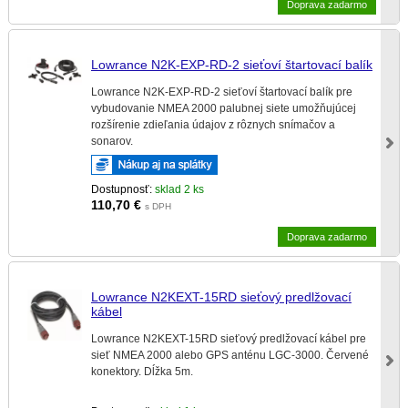
Doprava zadarmo
Lowrance N2K-EXP-RD-2 sieťoví štartovací balík
Lowrance N2K-EXP-RD-2 sieťoví štartovací balík pre
vybudovanie NMEA 2000 palubnej siete umožňujúcej
rozšírenie zdieľania údajov z rôznych snímačov a
sonarov.
Dostupnosť:
sklad 2 ks
110,70
€
s DPH
Doprava zadarmo
Lowrance N2KEXT-15RD sieťový predlžovací
kábel
Lowrance N2KEXT-15RD sieťový predlžovací kábel pre
sieť NMEA 2000 alebo GPS anténu LGC-3000. Červené
konektory. Dĺžka 5m.