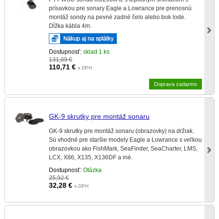
prísavkou pre sonary Eagle a Lowrance pre prenosnú
montáž sondy na pevné zadné čelo alebo bok lode.
Dĺžka kábla 4m.
Dostupnosť:
sklad 1 ks
131,09 €
110,71
€
s DPH
Doprava zadarmo
GK-9 skrutky pre montáž sonaru
GK-9 skrutky pre montáž sonaru (obrazovky) na držiak.
Sú vhodné pre staršie modely Eagle a Lowrance s veľkou
obrazovkou ako FishMark, SeaFinder, SeaCharter, LMS,
LCX, X86, X135, X136DF a iné.
Dostupnosť:
Otázka
25,92 €
32,28
€
s DPH