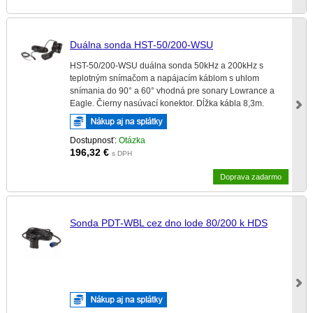
Duálna sonda HST-50/200-WSU
HST-50/200-WSU duálna sonda 50kHz a 200kHz s
teplotným snímačom a napájacím káblom s uhlom
snímania do 90° a 60° vhodná pre sonary Lowrance a
Eagle. Čierny nasúvací konektor. Dĺžka kábla 8,3m.
Dostupnosť:
Otázka
196,32
€
s DPH
Doprava zadarmo
Sonda PDT-WBL cez dno lode 80/200 k HDS