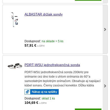
ALBASTAR držiak sondy
Dostupnosť:
na sklade > 5 ks
57,91
€
s DPH
PDRT-WSU jednofrekvenčná sonda
PDRT-WSU jednofrekvenčná sonda 200kHz pre
snímanie cez dno lode s uhlom snímania do 60°a
samostatným teplotným snímačom. Obsahuje aj napájací
kábel sonaru. Čierny zasúvací konektor. Dĺžka kábla
6,6m.
Dostupnosť:
sklad 1 ks
104,69
€
s DPH