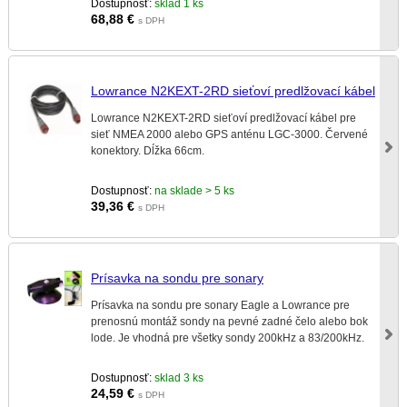
Dostupnosť:
sklad 1 ks
68,88
€
s DPH
Lowrance N2KEXT-2RD sieťoví predlžovací kábel
Lowrance N2KEXT-2RD sieťoví predlžovací kábel pre
sieť NMEA 2000 alebo GPS anténu LGC-3000. Červené
konektory. Dĺžka 66cm.
Dostupnosť:
na sklade > 5 ks
39,36
€
s DPH
Prísavka na sondu pre sonary
Prísavka na sondu pre sonary Eagle a Lowrance pre
prenosnú montáž sondy na pevné zadné čelo alebo bok
lode. Je vhodná pre všetky sondy 200kHz a 83/200kHz.
Dostupnosť:
sklad 3 ks
24,59
€
s DPH