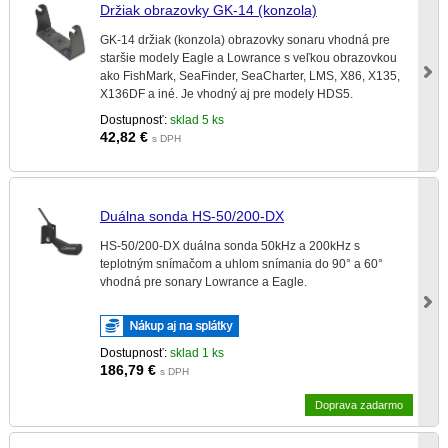
Držiak obrazovky GK-14 (konzola)
GK-14 držiak (konzola) obrazovky sonaru vhodná pre
staršie modely Eagle a Lowrance s veľkou obrazovkou
ako FishMark, SeaFinder, SeaCharter, LMS, X86, X135,
X136DF a iné. Je vhodný aj pre modely HDS5.
Dostupnosť:
sklad 5 ks
42,82
€
s DPH
Duálna sonda HS-50/200-DX
HS-50/200-DX duálna sonda 50kHz a 200kHz s
teplotným snímačom a uhlom snímania do 90° a 60°
vhodná pre sonary Lowrance a Eagle.
Dostupnosť:
sklad 1 ks
186,79
€
s DPH
Doprava zadarmo