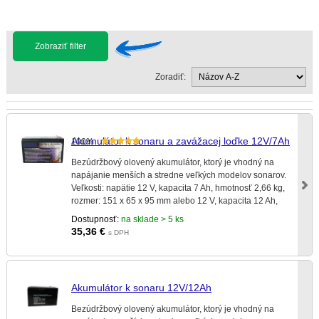
Zobraziť filter
Zoradiť:
Akumulátor k sonaru a zavážacej loďke 12V/7Ah
100%
Bezúdržbový olovený akumulátor, ktorý je vhodný na
napájanie menších a stredne veľkých modelov sonarov.
Veľkosti: napätie 12 V, kapacita 7 Ah, hmotnosť 2,66 kg,
rozmer: 151 x 65 x 95 mm alebo 12 V, kapacita 12 Ah,
rozmery 150x98x93 mm.
Dostupnosť:
na sklade > 5 ks
35,36
€
s DPH
Akumulátor k sonaru 12V/12Ah
Bezúdržbový olovený akumulátor, ktorý je vhodný na