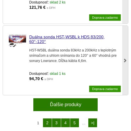
Dostupnosť:
sklad 2 ks
121,76
€
s DPH
Doprava zadarmo
Duálna sonda HST-WSBL k HDS 83/200,
60°-120°
HST-WSBL duálna sonda 83kHz a 200kHz s teplotným
snímačom a uhlom snímania do 120° a 60° vhodná pre
sonary Lowrance. Dĺžka kábla 6,6m.
Dostupnosť:
sklad 1 ks
94,70
€
s DPH
Doprava zadarmo
Ďalšie produky
2
3
4
5
>|
1
…