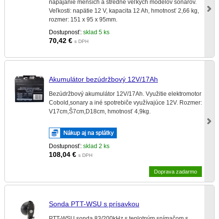
napájanie menších a stredne veľkých modelov sonarov.
Veľkosti: napätie 12 V, kapacita 12 Ah, hmotnosť 2,66 kg,
rozmer: 151 x 95 x 95mm.
Dostupnosť:
sklad 5 ks
70,42
€
s DPH
Akumulátor bezúdržbový 12V/17Ah
Bezúdržbový akumulátor 12V/17Ah. Využitie elektromotor
Cobold,sonary a iné spotrebiče využívajúce 12V. Rozmer:
V17cm,Š7cm,D18cm, hmotnosť 4,9kg.
Dostupnosť:
sklad 2 ks
108,04
€
s DPH
Doprava zadarmo
Sonda PTT-WSU s prísavkou
PTT-WSU sonda 83/200kHz s teplotným snímačom s