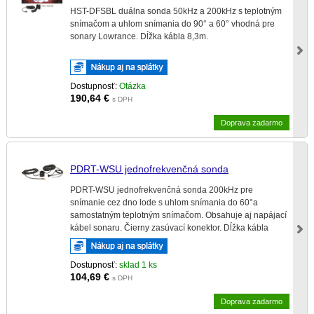
HST-DFSBL duálna sonda 50kHz a 200kHz s teplotným
snímačom a uhlom snímania do 90° a 60° vhodná pre
sonary Lowrance. Dĺžka kábla 8,3m.
Dostupnosť:
Otázka
190,64
€
s DPH
Doprava zadarmo
PDRT-WSU jednofrekvenčná sonda
PDRT-WSU jednofrekvenčná sonda 200kHz pre
snímanie cez dno lode s uhlom snímania do 60°a
samostatným teplotným snímačom. Obsahuje aj napájací
kábel sonaru. Čierny zasúvací konektor. Dĺžka kábla
6,6m.
Dostupnosť:
sklad 1 ks
104,69
€
s DPH
Doprava zadarmo