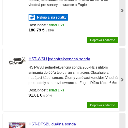
vhodná pre sonary Lowrance a Eagle.
Dostupnosť:
sklad 1 ks
186,79
€
s DPH
Doprava zadarmo
HST-WSU jednofrekvenčná sonda
HST-WSU jednofrekvenčná sonda 200kHz s uhlom
snímania do 60°a teplotným snímačom. Obsahuje aj
napájací kábel sonaru. Čierny zasúvací konektor. Vhodná
pre modely sonarov Lowrance a Eagle. Dĺžka kábla 6,6m.
Dostupnosť:
sklad 1 ks
91,01
€
s DPH
Doprava zadarmo
HST-DFSBL duálna sonda