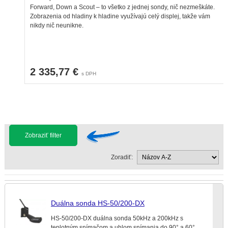
Forward, Down a Scout – to všetko z jednej sondy, nič nezmeškáte.
Zobrazenia od hladiny k hladine využívajú celý displej, takže vám
nikdy nič neunikne.
2 335,77 €
s DPH
Zobraziť filter
Zoradiť:
Duálna sonda HS-50/200-DX
HS-50/200-DX duálna sonda 50kHz a 200kHz s
teplotným snímačom a uhlom snímania do 90° a 60°