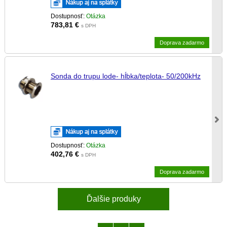
Dostupnosť:
Otázka
783,81
€
s DPH
Doprava zadarmo
Sonda do trupu lode- hĺbka/teplota- 50/200kHz
Dostupnosť:
Otázka
402,76
€
s DPH
Doprava zadarmo
Ďalšie produky