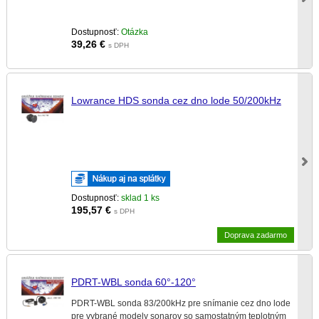
Dostupnosť:
Otázka
39,26
€
s DPH
Lowrance HDS sonda cez dno lode 50/200kHz
Dostupnosť:
sklad 1 ks
195,57
€
s DPH
Doprava zadarmo
PDRT-WBL sonda 60°-120°
PDRT-WBL sonda 83/200kHz pre snímanie cez dno lode
pre vybrané modely sonarov so samostatným teplotným