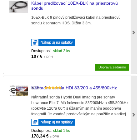
Kábel predlžovací 10EX-BLK na priestorovú
sondu
10EX-BLK 9 pinový predlžovací kábel na priestorovú
sondu k sonarom HDS. Dĺžka 3,3m.
Dostupnosť:
sklad 2 ks
107
€
s DPH
Doprava zadarmo
Náhradná sonda HDI 83/200 a 455/800kHz
100%
Náhradná sonda Hybrid Dual Imaging pre sonary
Lowrance Elite7. Má frekvencie 83/200kHz a 455/800kHz
(pokrytie 120°a 60°) s úžasným snímaním podobným
fotografii. Je vhodná predovšetkým na použitie v sladkej
vode.
Dostupnosť:
sklad 1 ks
178,34
€
s DPH