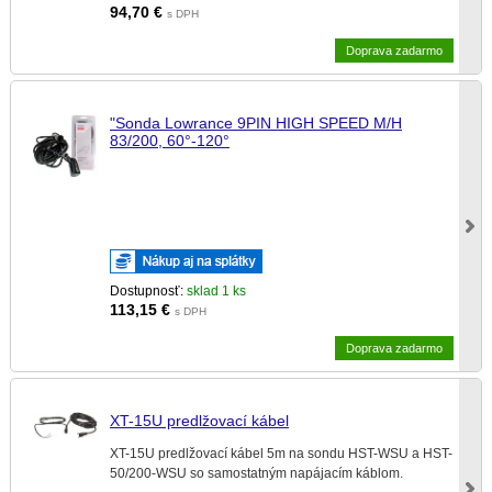
94,70
€
s DPH
Doprava zadarmo
"Sonda Lowrance 9PIN HIGH SPEED M/H
83/200, 60°-120°
Dostupnosť:
sklad 1 ks
113,15
€
s DPH
Doprava zadarmo
XT-15U predlžovací kábel
XT-15U predlžovací kábel 5m na sondu HST-WSU a HST-
50/200-WSU so samostatným napájacím káblom.