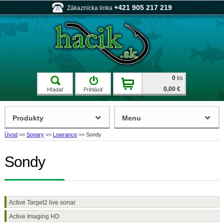
+421 905 217 219
Zákaznícka linka
0
ks
0,00 €
Hľadať
Prihlásiť
Produkty
Menu
Úvod
>>
Sonary
>>
Lowrance
>>
Sondy
Sondy
Active Target2 live sonar
Active Imaging HD