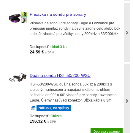
Prísavka na sondu pre sonary
Prísavka na sondu pre sonary Eagle a Lowrance pre
prenosnú montáž sondy na pevné zadné čelo alebo bok
lode. Je vhodná pre všetky sondy 200kHz a 83/200kHz.
Dostupnosť:
sklad 3 ks
24,59
€
s DPH
Duálna sonda HST-50/200-WSU
HST-50/200-WSU duálna sonda 50kHz a 200kHz s
teplotným snímačom a napájacím káblom s uhlom
snímania do 90° a 60° vhodná pre sonary Lowrance a
Eagle. Čierny nasúvací konektor. Dĺžka kábla 8,3m.
Dostupnosť:
Otázka
196,32
€
s DPH
Doprava zadarmo