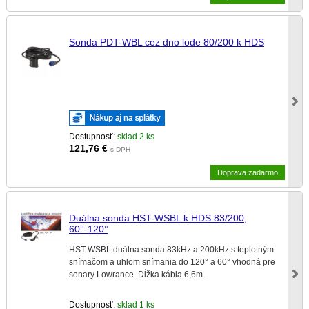
Sonda PDT-WBL cez dno lode 80/200 k HDS
Dostupnosť:
sklad 2 ks
121,76
€
s DPH
Doprava zadarmo
Duálna sonda HST-WSBL k HDS 83/200,
60°-120°
HST-WSBL duálna sonda 83kHz a 200kHz s teplotným
snímačom a uhlom snímania do 120° a 60° vhodná pre
sonary Lowrance. Dĺžka kábla 6,6m.
Dostupnosť:
sklad 1 ks