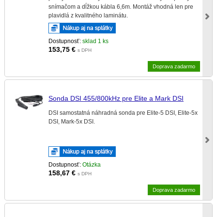
snímačom a dĺžkou kábla 6,6m. Montáž vhodná len pre
plavidlá z kvalitného laminátu.
Dostupnosť:
sklad 1 ks
153,75
€
s DPH
Doprava zadarmo
Sonda DSI 455/800kHz pre Elite a Mark DSI
DSI samostatná náhradná sonda pre Elite-5 DSI, Elite-5x
DSI, Mark-5x DSI.
Dostupnosť:
Otázka
158,67
€
s DPH
Doprava zadarmo