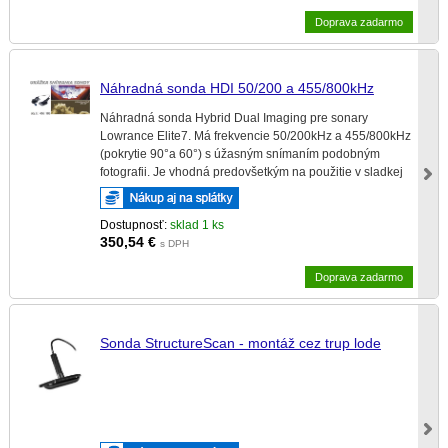
Doprava zadarmo
Náhradná sonda HDI 50/200 a 455/800kHz
Náhradná sonda Hybrid Dual Imaging pre sonary
Lowrance Elite7. Má frekvencie 50/200kHz a 455/800kHz
(pokrytie 90°a 60°) s úžasným snímaním podobným
fotografii. Je vhodná predovšetkým na použitie v sladkej
vode.
Dostupnosť:
sklad 1 ks
350,54
€
s DPH
Doprava zadarmo
Sonda StructureScan - montáž cez trup lode