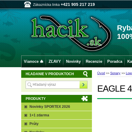
+421 905 217 219
Zákaznícka linka
Ryb
100
Vianoce 🎄
ZĽAVY
Novinky
Recenzie
Poradca
Ka
Úvod
>>
Sonary
>>
Low
HĽADANIE V PRODUKTOCH
EAGLE 4
PRODUKTY
Novinky SPORTEX 2026
1+1 zdarma
Prúty