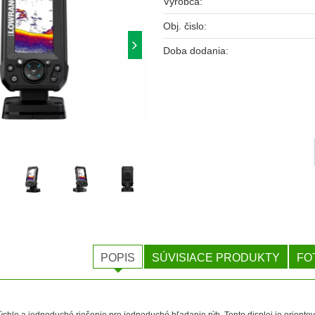
Výrobca:
Obj. čislo:
Doba dodania:
POPIS
SÚVISIACE PRODUKTY
FO