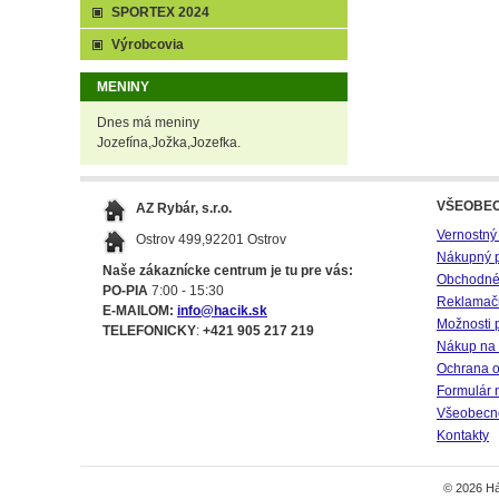
SPORTEX 2024
Výrobcovia
MENINY
Dnes má meniny
Jozefína,Jožka,Jozefka.
VŠEOBE
AZ Rybár, s.r.o.
Vernostný
Ostrov 499,92201 Ostrov
Nákupný 
Naše zákaznícke centrum je tu pre vás:
Obchodné
PO-PIA
7:00 - 15:30
Reklamač
E-MAILOM:
info@hacik.sk
Možnosti 
TELEFONICKY
:
+421 905 217 219
Nákup na 
Ochrana o
Formulár 
Všeobecné
Kontakty
© 2026 Há