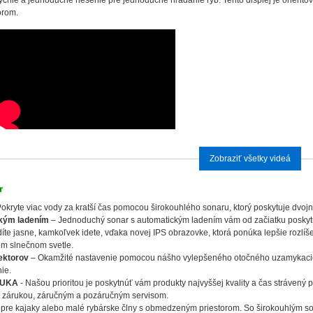
ýchle a jednoduché riešenie pre jednoduché hľadanie rýb. Tento displej je oriento
orom.
Zobraziť všetky videá
r
okryte viac vody za kratší čas pomocou širokouhlého sonaru, ktorý poskytuje dvo
ckým ladením
– Jednoduchý sonar s automatickým ladením vám od začiatku poskytuj
díte jasne, kamkoľvek idete, vďaka novej IPS obrazovke, ktorá ponúka lepšie rozlíše
om slnečnom svetle.
ektorov
– Okamžité nastavenie pomocou nášho vylepšeného otočného uzamykacieh
ie.
RUKA
- Našou prioritou je poskytnúť vám produkty najvyššej kvality a čas strávený p
 zárukou, záručným a pozáručným servisom.
 pre kajaky alebo malé rybárske člny s obmedzeným priestorom. So širokouhlým s