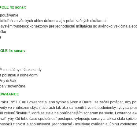
AGLE 4x sonar:
používanie
iditeľná zo všetkých uhlov dokonca aj v polarizačných okuliaroch
 systém twist-lock konektorov pre jednoduchú inštaláciu do akéhokoľvek člna aleb
ýšku
r
AGLE 4x sonar:
t™ montážny držiak sondy
s poistkou a konektormi
žny držiak
ie v slovenčine
v LOWRANCE
 roku 1957. Carl Lowrance a jeho synovia Alren a Darrell sa začali potápať, aby pozo
vody vo vnútrozemských jazerách tak ako sa menili životné podmienky, ryby sa pres
malú zelenú škatuľu", ktorá sa stala najobľúbenejším sonarom na svete. Lowrance ak
vať ryby. Od toho času spoločnosť postupne vylepšuje sonary a tak sa stala špičk
 vysokú citlivosť a spoľahlivosť, jednoduché - intuitívne ovládanie, úplnú vodotesn