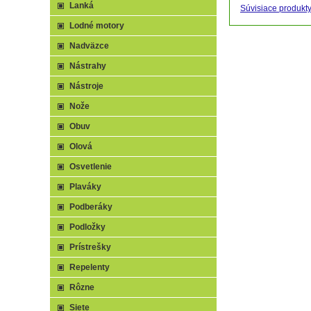
Lanká
Súvisiace produkt
Lodné motory
Nadväzce
Nástrahy
Nástroje
Nože
Obuv
Olová
Osvetlenie
Plaváky
Podberáky
Podložky
Prístrešky
Repelenty
Rôzne
Siete