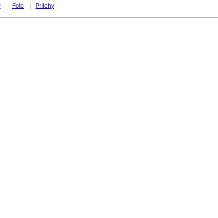
y
Foto
Prílohy