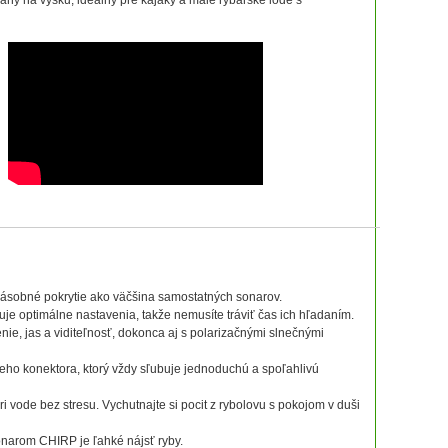
vaný na výšku, ideálny pre kajaky a malé rybárske lode s
jnásobné pokrytie ako väčšina samostatných sonarov.
e optimálne nastavenia, takže nemusíte tráviť čas ich hľadaním.
nie, jas a viditeľnosť, dokonca aj s polarizačnými slnečnými
o konektora, ktorý vždy sľubuje jednoduchú a spoľahlivú
ri vode bez stresu. Vychutnajte si pocit z rybolovu s pokojom v duši
onarom CHIRP je ľahké nájsť ryby.