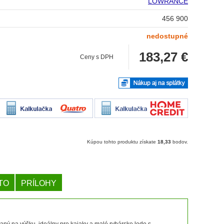
LOWRANCE
456 900
nedostupné
183,27
€
Ceny s DPH
Kúpou tohto produktu získate
18,33
bodov.
TO
PRÍLOHY