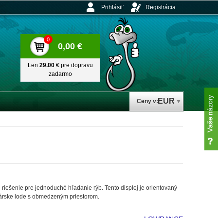
Prihlásiť
Registrácia
0
0,00 €
Len
29.00
€ pre dopravu
zadarmo
EUR
Ceny v:
riešenie pre jednoduché hľadanie rýb. Tento displej je orientovaný
bárske lode s obmedzeným priestorom.