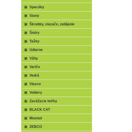
Spacáky
Stany
Škrabky, viazače, zabíjanie
Šnúry
Tašky
Udiarne
Váhy
Variče
Vedrá
Vlasce
Voblery
Zavážacie loďky
BLACK CAT
Mustad
ZEBCO