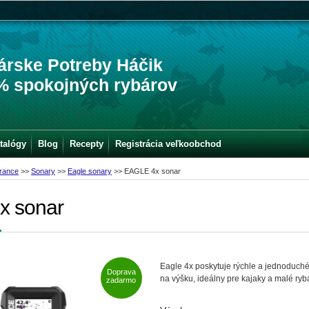
árske Potreby Háčik
% spokojných rybárov
talógy
Blog
Recepty
Registrácia veľkoobchod
rance
>>
Sonary
>>
Eagle sonary
>>
EAGLE 4x sonar
x sonar
Eagle 4x poskytuje rýchle a jednoduché 
Doprava
na výšku, ideálny pre kajaky a malé ry
zadarmo