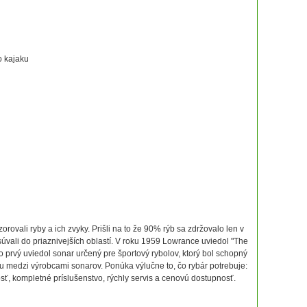
o kajaku
rovali ryby a ich zvyky. Prišli na to že 90% rýb sa zdržovalo len v
úvali do priaznivejších oblastí. V roku 1959 Lowrance uviedol "The
o prvý uviedol sonar určený pre športový rybolov, ktorý bol schopný
ou medzi výrobcami sonarov. Ponúka výlučne to, čo rybár potrebuje:
osť, kompletné príslušenstvo, rýchly servis a cenovú dostupnosť.