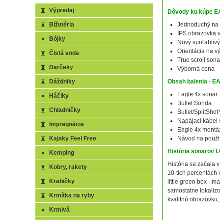
Výpredaj
Dôvody ku kúpe E
Bižutéria
Jednoduchý na 
IPS obrazovka v
Bójky
Nový spoľahlivý
Orientácia na v
Čistá voda
True scroll sona
Darčeky
Výborná cena
Dáždniky
Obsah balenia - E
Eagle 4x sonar
Háčiky
Bullet Sonda
Chladničky
Bullet/SplitSho
Napájací kábel 
Impregnácia
Eagle 4x montá
Kajaky Feel Free
Návod na použit
História sonaro
Kemping
História sa začala v
Kobry, rakety
10-tich percentách 
Krabičky
little green box - 
samostatne lokalizo
Krmítka na ryby
kvalitnú obrazovku,
Krmivá