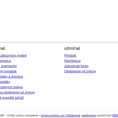
CNÉ
UŽITOČNÉ
 zákaznícky systém
Prihlásiť
poradca
Registrácia
 podmienky
Zabudnuté heslo
ný poriadok
Odstúpenie od zmluvy
platby a doprava
splátky
sobných údajov
na odstúpenie od zmluvy
 pravidlá súťaží
čik - všetky práva vyhradené •
tvorba eshopu cez UNIobchod
,
webhosting
spoločnosti
WE