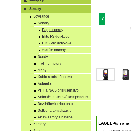
Navijaky
Sonary
Lowrance
Sonary
Eagle sonary
Elite FS dotykové
HDS Pro dotykové
Staršie modely
Sondy
Trolling motory
Mapy
Káble a príslušenstvo
Autopilot
VHF a NAIS príslušenstvo
Snímače a sieťové komponenty
Bezdrôtové pripojenie
Softvér a aktualizácie
Akumulátory a batérie
EAGLE 4x sonar
Kamery
Simrad