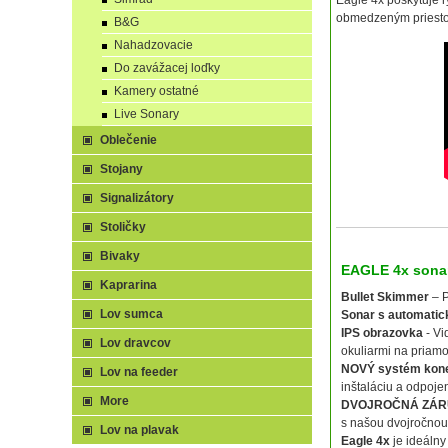
Eagle 4x poskytuje r
obmedzeným priest
B&G
Nahadzovacie
Do zavážacej loďky
Kamery ostatné
Live Sonary
Oblečenie
Stojany
Signalizátory
Stoličky
Bivaky
EAGLE 4x sona
Kaprarina
Bullet Skimmer
– P
Lov sumca
Sonar s automati
IPS obrazovka
- Vi
Lov dravcov
okuliarmi na priam
NOVÝ systém kon
Lov na feeder
inštaláciu a odpojen
More
DVOJROČNÁ ZÁ
s našou dvojročnou
Lov na plavak
Eagle 4x
je ideálny