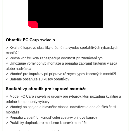
Obratlík FC Carp swivels
✓ Kvalitné kaprové obratlíky určené na výrobu spoľahlivých rybárskych
montáží
✓ Pevná konštrukcia zabezpečuje odolnosť pri zdolávaní rýb
✓ Umožňuje voľný pohyb montáže a pomáha zabrániť krúteniu vlasca
alebo nadväzca
✓ Vhodné pre kaprárov pri príprave rôznych typov kaprových montáží
✓ Balenie obsahuje 10 kusov obratlíkov
Spoľahlivý obratlík pre kaprové montáže
✓ Model FC Carp swivels je určený pre rybárov, ktorí požadujú kvalitné a
odolné komponenty výbavy
✓ Vhodný na spojenie hlavného vlasca, nadväzca alebo ďalších častí
montáže
✓ Pomáha zlepšiť funkčnosť celej zostavy pri love kaprov
✓ Praktický doplnok pre moderné kaprové montáže