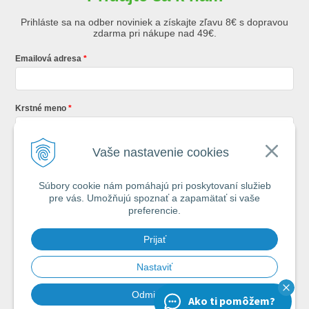
Prihláste sa na odber noviniek a získajte zľavu 8€ s dopravou
zdarma pri nákupe nad 49€.
Emailová adresa
Krstné meno
Vaše nastavenie cookies
Registráciou súhlasíte so
všeobecnými obchodnými podmienkami AZ
Rybár
s.r.o.
Súbory cookie nám pomáhajú pri poskytovaní služieb
pre vás. Umožňujú spoznať a zapamätať si vaše
*
preferencie.
Každý týždeň si od nás nájdete v schránke : 1x Rybársky Poradca a 1x
Prijať
akčná ponuka. 1x mesačne prehľad nových článkov z nášho blogu.
Ochrana vašich osobných údajov je pre nás na 1. mieste.
Zoznámte sa s
našimi zásadami spracovania osobných údajov
Nastaviť
Odmietnuť
Ako ti pomôžem?
Chcem odoberať