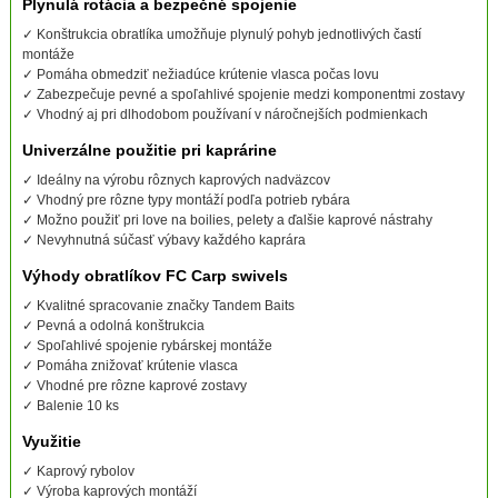
Plynulá rotácia a bezpečné spojenie
✓ Konštrukcia obratlíka umožňuje plynulý pohyb jednotlivých častí
montáže
✓ Pomáha obmedziť nežiadúce krútenie vlasca počas lovu
✓ Zabezpečuje pevné a spoľahlivé spojenie medzi komponentmi zostavy
✓ Vhodný aj pri dlhodobom používaní v náročnejších podmienkach
Univerzálne použitie pri kaprárine
✓ Ideálny na výrobu rôznych kaprových nadväzcov
✓ Vhodný pre rôzne typy montáží podľa potrieb rybára
✓ Možno použiť pri love na boilies, pelety a ďalšie kaprové nástrahy
✓ Nevyhnutná súčasť výbavy každého kaprára
Výhody obratlíkov FC Carp swivels
✓ Kvalitné spracovanie značky Tandem Baits
✓ Pevná a odolná konštrukcia
✓ Spoľahlivé spojenie rybárskej montáže
✓ Pomáha znižovať krútenie vlasca
✓ Vhodné pre rôzne kaprové zostavy
✓ Balenie 10 ks
Využitie
✓ Kaprový rybolov
✓ Výroba kaprových montáží