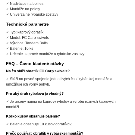
✓ Nadväzce na boilies
✓ Montáže na pelety
✓ Univerzálne rybárske zostavy
Technické parametre
✓ Typ: kaprový obratlík
✓ Model: FC Carp swivels
✓ Výrobca: Tandem Baits
✓ Balenie: 10 ks
✓ Určenie: kaprové montáže a rybárske zostavy
FAQ – Často kladené otázky
Na čo slúži obratlík FC Carp swivels?
✓ Slúži na pevné spojenie jednotlivých častí rybárskej montáže a
umožňuje ich voľný pohyb.
Pre aký druh rybolovu je vhodný?
✓ Je určený najmä na kaprový rybolov a výrobu rôznych kaprových
montáží.
Koľko kusov obsahuje balenie?
✓ Balenie obsahuje 10 kusov obratlíkov.
Prečo používať obratlík v rybárskej montáži?