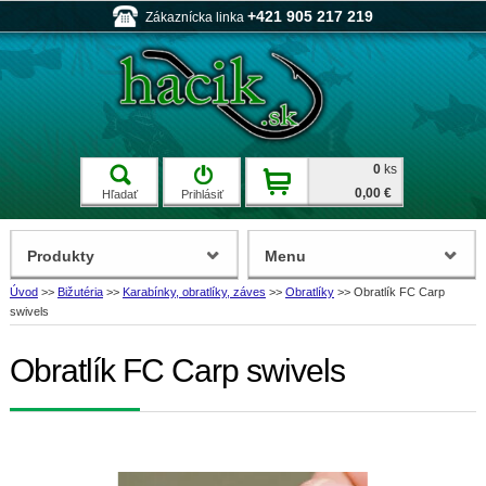
+421 905 217 219
Zákaznícka linka
0
ks
0,00 €
Hľadať
Prihlásiť
Produkty
Menu
Úvod
>>
Bižutéria
>>
Karabínky, obratlíky, záves
>>
Obratlíky
>>
Obratlík FC Carp
swivels
Obratlík FC Carp swivels