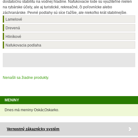
dostatočnú stabilitu na vodnej hladine. Nafukovacie lode sú využiteľné nielen
na rybárske účely, ale aj turistické, rekreačné, či poľovnícke alebo
záchranárske. Pevné podlahy sú síce ťažšie, ale niekoľko krát stabilnejšie.
Lamelové
Drevená
Hliníkové
Nafukovacia podlaha
Nenašli sa žiadne produkty.
MENINY
Dnes má meniny Oskár,Oskarko.
Vernostný zákaznícky systém