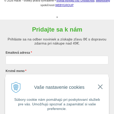
© 2026 Háčik - všetky práva vyhradené •
tvorba eshopu cez UNIobchod
,
webhosting
spoločnosti
WEBYGROUP
×
Pridajte sa k nám
Prihláste sa na odber noviniek a získajte zľavu 8€ s dopravou
zdarma pri nákupe nad 49€.
Emailová adresa
Krstné meno
Vaše nastavenie cookies
Registráciou súhlasíte so
všeobecnými obchodnými podmienkami AZ
Rybár
s.r.o.
Súbory cookie nám pomáhajú pri poskytovaní služieb
pre vás. Umožňujú spoznať a zapamätať si vaše
*
preferencie.