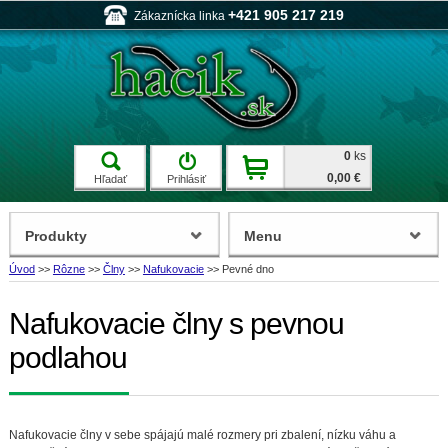
+421 905 217 219
Zákaznícka linka
0
ks
0,00 €
Hľadať
Prihlásiť
Produkty
Menu
Úvod
>>
Rôzne
>>
Člny
>>
Nafukovacie
>>
Pevné dno
Nafukovacie člny s pevnou
podlahou
Nafukovacie člny v sebe spájajú malé rozmery pri zbalení, nízku váhu a