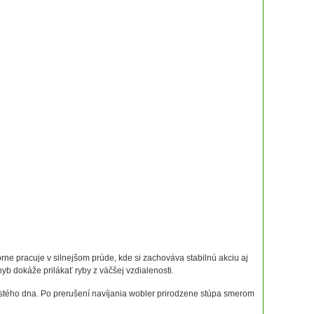
 pracuje v silnejšom prúde, kde si zachováva stabilnú akciu aj
yb dokáže prilákať ryby z väčšej vzdialenosti.
istého dna. Po prerušení navíjania wobler prirodzene stúpa smerom