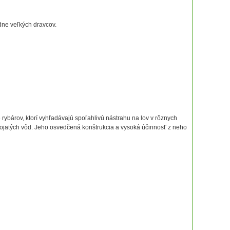
dne veľkých dravcov.
bárov, ktorí vyhľadávajú spoľahlivú nástrahu na lov v rôznych
tojatých vôd. Jeho osvedčená konštrukcia a vysoká účinnosť z neho