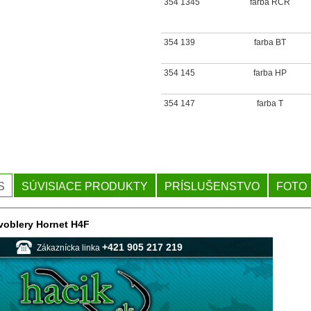
354 1345
farba RCR
354 139
farba BT
354 145
farba HP
354 147
farba T
S
SÚVISIACE PRODUKTY
PRÍSLUŠENSTVO
FOTO
voblery Hornet H4F