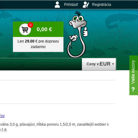
Prihlásiť
Registrácia
0
0,00 €
Len
29.00
€ pre dopravu
zadarmo
EUR
Ceny v:
ľov
a 3,0 g, plávajúci, hĺbka ponoru 1,5/2,0 m, zavalitejší wobler s
 č.8.