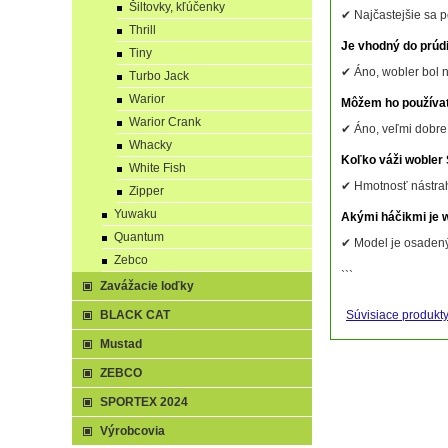
Šiltovky, kľúčenky
✔ Najčastejšie sa p
Thrill
Je vhodný do prúd
Tiny
✔ Áno, wobler bol n
Turbo Jack
Warior
Môžem ho používať 
Warior Crank
✔ Áno, veľmi dobre 
Whacky
Koľko váži woble
White Fish
✔ Hmotnosť nástrah
Zipper
Yuwaku
Akými háčikmi je 
Quantum
✔ Model je osadený 
Zebco
```
Zavážacie loďky
BLACK CAT
Súvisiace produkt
Mustad
ZEBCO
SPORTEX 2024
Výrobcovia