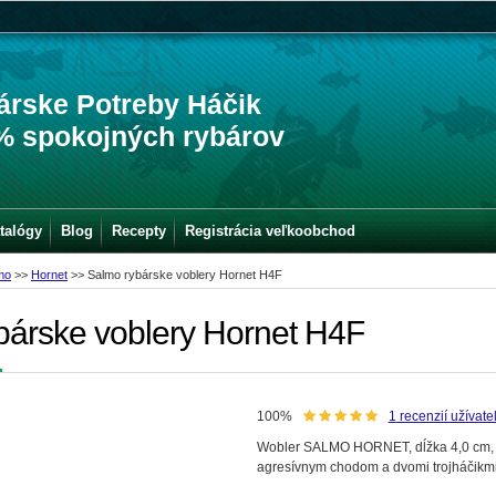
árske Potreby Háčik
% spokojných rybárov
talógy
Blog
Recepty
Registrácia veľkoobchod
mo
>>
Hornet
>>
Salmo rybárske voblery Hornet H4F
bárske voblery Hornet H4F
100%
1
recenzií užívate
Wobler SALMO HORNET, dĺžka 4,0 cm, váh
agresívnym chodom a dvomi trojháčikmi