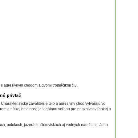
 s agresívnym chodom a dvomi trojháčikmi č.8.
nú prívlač
arakteristické zavalitejšie telo a agresívny chod vytvárajú vo
om a nízkej hmotnosti je ideálnou voľbou pre priaznivcov ľahkej a
kach, potokoch, jazerách, štrkoviskách aj vodných nádržiach. Jeho