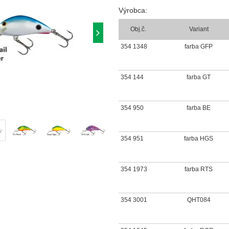
Výrobca:
Obj.č.
Variant
354 1348
farba GFP
354 144
farba GT
354 950
farba BE
354 951
farba HGS
354 1973
farba RTS
354 3001
QHT084