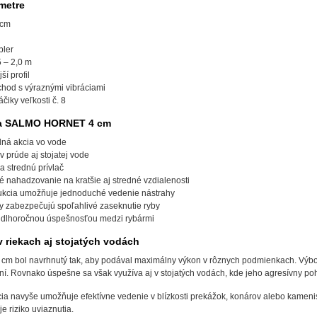
metre
 cm
bler
 – 2,0 m
ší profil
chod s výraznými vibráciami
čiky veľkosti č. 8
ra SALMO HORNET 4 cm
lná akcia vo vode
 prúde aj stojatej vode
a strednú prívlač
 nahadzovanie na kratšie aj stredné vzdialenosti
ukcia umožňuje jednoduché vedenie nástrahy
ky zabezpečujú spoľahlivé zaseknutie ryby
 dlhoročnou úspešnosťou medzi rybármi
 riekach aj stojatých vodách
bol navrhnutý tak, aby podával maximálny výkon v rôznych podmienkach. Výborne
ní. Rovnako úspešne sa však využíva aj v stojatých vodách, kde jeho agresívny poh
cia navyše umožňuje efektívne vedenie v blízkosti prekážok, konárov alebo kamen
je riziko uviaznutia.