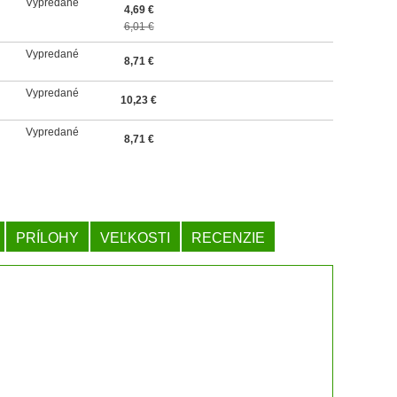
Vypredané
4,69
€
6,01 €
Vypredané
8,71
€
Vypredané
10,23
€
Vypredané
8,71
€
PRÍLOHY
VEĽKOSTI
RECENZIE