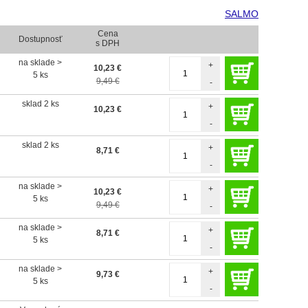
SALMO
Cena
Dostupnosť
s DPH
na sklade >
+
10,23
€
5 ks
9,49 €
-
sklad 2 ks
+
10,23
€
-
sklad 2 ks
+
8,71
€
-
na sklade >
+
10,23
€
5 ks
9,49 €
-
na sklade >
+
8,71
€
5 ks
-
na sklade >
+
9,73
€
5 ks
-