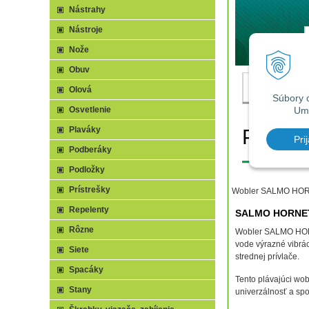
Nástrahy
Nástroje
Nože
Obuv
Olová
Osvetlenie
Plaváky
Podberáky
Podložky
Prístrešky
Wobler SALMO HORNET,
Repelenty
SALMO HORNET 4
Rôzne
Wobler SALMO HORNET
vode výrazné vibrác
Siete
strednej prívlače.
Spacáky
Tento plávajúci wob
Stany
univerzálnosť a spo