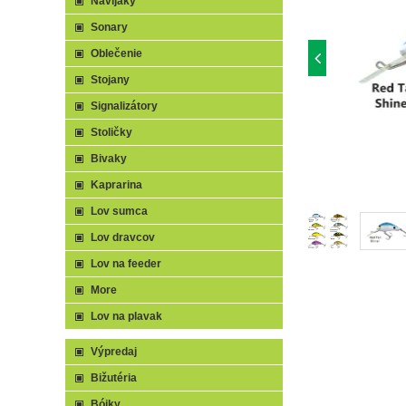
Navijaky
Sonary
Oblečenie
Stojany
Signalizátory
Stoličky
Bivaky
Kaprarina
Lov sumca
Lov dravcov
Lov na feeder
More
Lov na plavak
Výpredaj
Bižutéria
Bójky