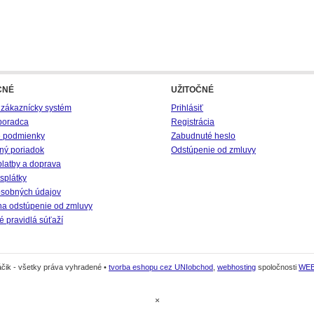
CNÉ
UŽITOČNÉ
 zákaznícky systém
Prihlásiť
poradca
Registrácia
 podmienky
Zabudnuté heslo
ný poriadok
Odstúpenie od zmluvy
platby a doprava
splátky
sobných údajov
na odstúpenie od zmluvy
 pravidlá súťaží
čik - všetky práva vyhradené •
tvorba eshopu cez UNIobchod
,
webhosting
spoločnosti
WE
×