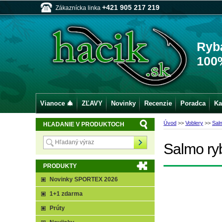
+421 905 217 219
Zákaznícka linka
Ryb
100
Vianoce 🎄
ZĽAVY
Novinky
Recenzie
Poradca
Ka
Úvod
>>
Voblery
>>
Sal
HĽADANIE V PRODUKTOCH
Salmo ry
PRODUKTY
Novinky SPORTEX 2026
1+1 zdarma
Prúty