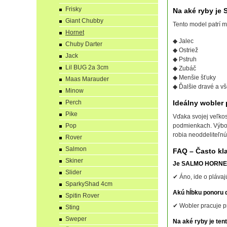
Frisky
Na aké ryby j
Giant Chubby
Tento model patrí m
Hornet
◆ Jalec
Chuby Darter
◆ Ostriež
Jack
◆ Pstruh
Lil BUG 2a 3cm
◆ Zubáč
◆ Menšie šťuky
Maas Marauder
◆ Ďalšie dravé a vš
Minow
Perch
Ideálny wobler 
Pike
Vďaka svojej veľko
Pop
podmienkach. Výbor
robia neoddeliteľnú
Rover
Salmon
FAQ – Často kl
Skiner
Je SALMO HORNET 
Slider
✔ Áno, ide o plávaj
SparkyShad 4cm
Akú hĺbku ponoru 
Spitin Rover
✔ Wobler pracuje pr
Sting
Sweper
Na aké ryby je te