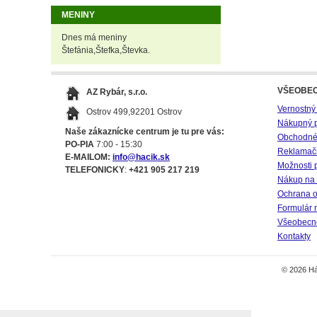
MENINY
Dnes má meniny
Štefánia,Štefka,Števka.
VŠEOBE
AZ Rybár, s.r.o.
Vernostný
Ostrov 499,92201 Ostrov
Nákupný 
Naše zákaznícke centrum je tu pre vás:
Obchodné
PO-PIA
7:00 - 15:30
Reklamač
E-MAILOM:
info@hacik.sk
Možnosti 
TELEFONICKY
:
+421 905 217 219
Nákup na 
Ochrana o
Formulár 
Všeobecné
Kontakty
© 2026 Há