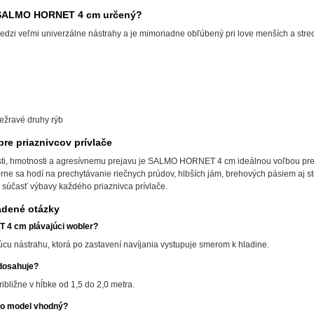
e SALMO HORNET 4 cm určený?
edzi veľmi univerzálne nástrahy a je mimoriadne obľúbený pri love menších a stre
ežravé druhy rýb
pre priaznivcov prívlače
sti, hmotnosti a agresívnemu prejavu je SALMO HORNET 4 cm ideálnou voľbou pre ry
ne sa hodí na prechytávanie riečnych prúdov, hlbších jám, brehových pásiem aj s
 súčasť výbavy každého priaznivca prívlače.
adené otázky
4 cm plávajúci wobler?
úcu nástrahu, ktorá po zastavení navíjania vystupuje smerom k hladine.
dosahuje?
ibližne v hĺbke od 1,5 do 2,0 metra.
nto model vhodný?