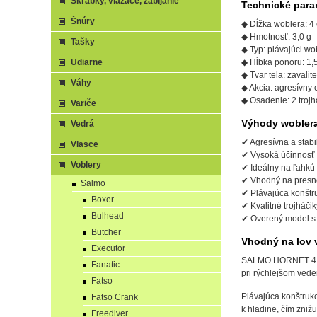
Škrabky, viazače, zabíjanie
Technické para
Šnúry
◆ Dĺžka woblera: 4
◆ Hmotnosť: 3,0 g
Tašky
◆ Typ: plávajúci wo
Udiarne
◆ Hĺbka ponoru: 1,5
◆ Tvar tela: zavalitej
Váhy
◆ Akcia: agresívny 
◆ Osadenie: 2 trojhá
Variče
Výhody woble
Vedrá
✔ Agresívna a stabi
Vlasce
✔ Vysoká účinnosť v
Voblery
✔ Ideálny na ľahkú 
✔ Vhodný na presné
Salmo
✔ Plávajúca konštr
Boxer
✔ Kvalitné trojháči
Bulhead
✔ Overený model s
Butcher
Vhodný na lov v
Executor
SALMO HORNET 4 cm 
Fanatic
pri rýchlejšom vede
Fatso
Plávajúca konštruk
Fatso Crank
k hladine, čím znižu
Freediver