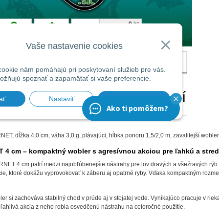
 dĺžka 4,0 cm, váha 3,0 g, plávajúci, hĺbka ponoru 1,5/2,0 m, zavalitejší wobler
 cm – kompaktný wobler s agresívnou akciou pre ľahkú a stred
 4 cm patrí medzi najobľúbenejšie nástrahy pre lov dravých a všežravých rýb. Ch
ie, ktoré dokážu vyprovokovať k záberu aj opatrné ryby. Vďaka kompaktným rozmer
ler si zachováva stabilný chod v prúde aj v stojatej vode. Vynikajúco pracuje v rie
ľahlivá akcia z neho robia osvedčenú nástrahu na celoročné použitie.