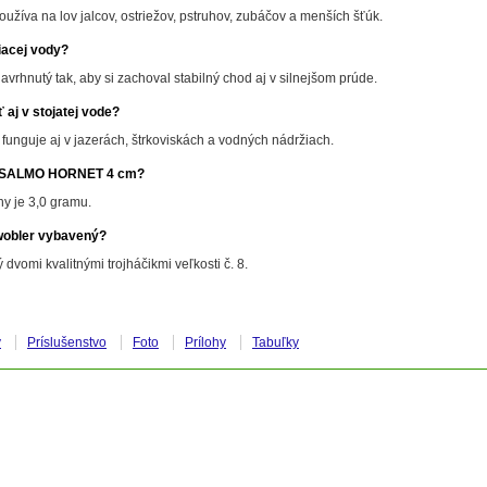
oužíva na lov jalcov, ostriežov, pstruhov, zubáčov a menších šťúk.
iacej vody?
avrhnutý tak, aby si zachoval stabilný chod aj v silnejšom prúde.
aj v stojatej vode?
funguje aj v jazerách, štrkoviskách a vodných nádržiach.
r SALMO HORNET 4 cm?
y je 3,0 gramu.
wobler vybavený?
dvomi kvalitnými trojháčikmi veľkosti č. 8.
y
Príslušenstvo
Foto
Prílohy
Tabuľky