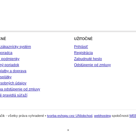
CNÉ
UŽITOČNÉ
 zákaznícky systém
Prihlásiť
poradca
Registrácia
 podmienky
Zabudnuté heslo
ný poriadok
Odstúpenie od zmluvy
platby a doprava
splátky
sobných údajov
na odstúpenie od zmluvy
 pravidlá súťaží
čik - všetky práva vyhradené •
tvorba eshopu cez UNIobchod
,
webhosting
spoločnosti
WE
×