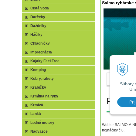
Salmo rybárske
Čistá voda
Darčeky
Dáždniky
Háčiky
Chladničky
Impregnácia
Kajaky Feel Free
Kemping
Kobry, rakety
Krabičky
Krmítka na ryby
Krmivá
Lanká
Lodné motory
Wobler SALMO MINNOW
trojháčiky č.8.
Nadväzce