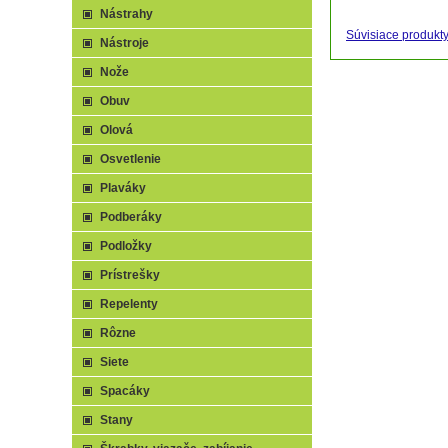
Nástrahy
Súvisiace produkt
Nástroje
Nože
Obuv
Olová
Osvetlenie
Plaváky
Podberáky
Podložky
Prístrešky
Repelenty
Rôzne
Siete
Spacáky
Stany