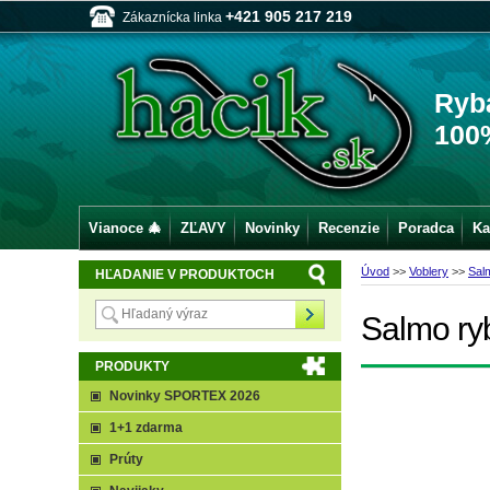
+421 905 217 219
Zákaznícka linka
Ryb
100
Vianoce 🎄
ZĽAVY
Novinky
Recenzie
Poradca
Ka
Úvod
>>
Voblery
>>
Sal
HĽADANIE V PRODUKTOCH
Salmo ry
PRODUKTY
Novinky SPORTEX 2026
1+1 zdarma
Prúty