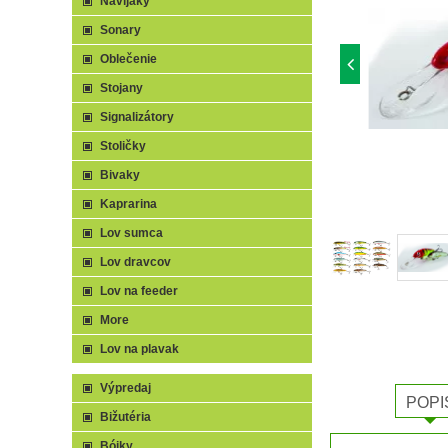
Navijaky
Sonary
Oblečenie
Stojany
Signalizátory
Stoličky
Bivaky
Kaprarina
Lov sumca
Lov dravcov
Lov na feeder
More
Lov na plavak
Výpredaj
POPI
Bižutéria
Bójky