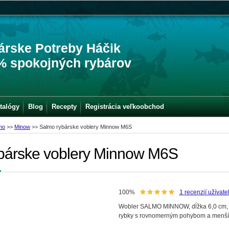
árske Potreby Háčik
% spokojných rybárov
talógy
Blog
Recepty
Registrácia veľkoobchod
mo
>>
Minow
>>
Salmo rybárske voblery Minnow M6S
bárske voblery Minnow M6S
100%
1
recenzií užívate
Wobler SALMO MINNOW, dĺžka 6,0 cm, váh
rybky s rovnomerným pohybom a menším 