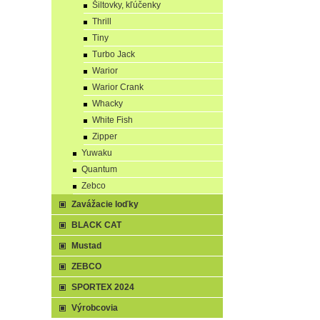
Šiltovky, kľúčenky
Thrill
Tiny
Turbo Jack
Warior
Warior Crank
Whacky
White Fish
Zipper
Yuwaku
Quantum
Zebco
Zavážacie loďky
BLACK CAT
Mustad
ZEBCO
SPORTEX 2024
Výrobcovia