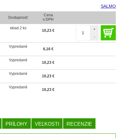
SALMO
Cena
Dostupnosť
s DPH
sklad 2 ks
+
10,23
€
-
Vypredané
6,16
€
Vypredané
10,23
€
Vypredané
10,23
€
Vypredané
10,23
€
PRÍLOHY
VEĽKOSTI
RECENZIE