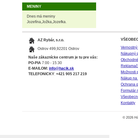
MENINY
Dnes má meniny
Jozefína,Jožka,Jozefka.
VŠEOBE
AZ Rybár, s.r.o.
Vernostný
Ostrov 499,92201 Ostrov
Nákupný 
Naše zákaznícke centrum je tu pre vás:
Obchodné
PO-PIA
7:00 - 15:30
Reklamač
E-MAILOM:
info@hacik.sk
Možnosti 
TELEFONICKY
:
+421 905 217 219
Nákup na 
Ochrana o
Formulár 
Všeobecné
Kontakty
© 2026 Há