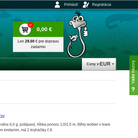
Prihlásiť
Registrácia
0
0,00 €
Len
29.00
€ pre dopravu
zadarmo
EUR
Ceny v:
ľov
a 6,0 g, potápavý, hĺbka ponoru 1,0/1,5 m, štíhly wobler v tvare
kmitaním, má 2 trojháčiky č.8.