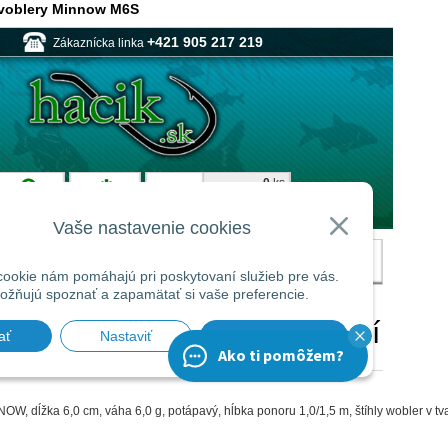
 voblery Minnow M6S
, dĺžka 6,0 cm, váha 6,0 g, potápavý, hĺbka ponoru 1,0/1,5 m, štíhly wobler v 