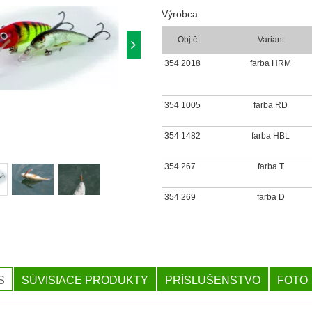
Výrobca:
Obj.č.
Variant
354 2018
farba HRM
354 1005
farba RD
354 1482
farba HBL
354 267
farba T
354 269
farba D
S
SÚVISIACE PRODUKTY
PRÍSLUŠENSTVO
FOTO