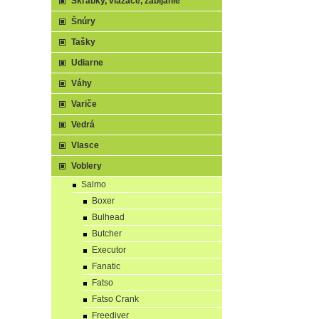
Škrabky, viazače, zabíjanie
Šnúry
Tašky
Udiarne
Váhy
Variče
Vedrá
Vlasce
Voblery
Salmo
Boxer
Bulhead
Butcher
Executor
Fanatic
Fatso
Fatso Crank
Freediver