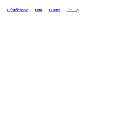
y
Príslušenstvo
Foto
Prílohy
Tabuľky