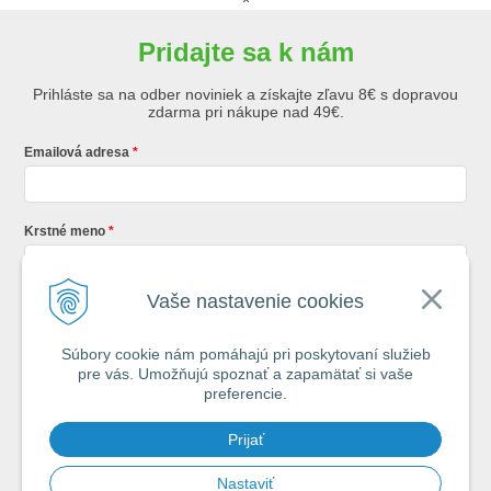
×
Pridajte sa k nám
Prihláste sa na odber noviniek a získajte zľavu 8€ s dopravou
zdarma pri nákupe nad 49€.
Emailová adresa
Krstné meno
Vaše nastavenie cookies
Registráciou súhlasíte so
všeobecnými obchodnými podmienkami AZ
Rybár
s.r.o.
Súbory cookie nám pomáhajú pri poskytovaní služieb
pre vás. Umožňujú spoznať a zapamätať si vaše
*
preferencie.
Každý týždeň si od nás nájdete v schránke : 1x Rybársky Poradca a 1x
Prijať
akčná ponuka. 1x mesačne prehľad nových článkov z nášho blogu.
Ochrana vašich osobných údajov je pre nás na 1. mieste.
Zoznámte sa s
našimi zásadami spracovania osobných údajov
Nastaviť