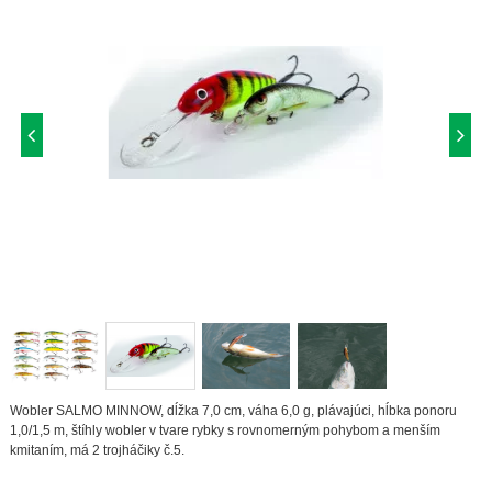
Wobler SALMO MINNOW, dĺžka 7,0 cm, váha 6,0 g, plávajúci, hĺbka ponoru
1,0/1,5 m, štíhly wobler v tvare rybky s rovnomerným pohybom a menším
kmitaním, má 2 trojháčiky č.5.