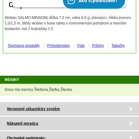
Wobler SALMO MINNOW, dĺžka 7,0 cm, váha 6,0 g, plávajúci, hĺbka ponoru
1,0/1,5 m, štíhly wobler v tvare rybky s rovnomerným pohybom a menším
kmitaním, má 2 trojháčiky č.5.
Súvisiace produkty
Príslušenstvo
Foto
Prílohy
Tabuľky
MENINY
Dnes má meniny Štefánia,Štefka,Števka.
Vernostný zákaznícky systém
Nákupný poradca
Obchodné podmienky