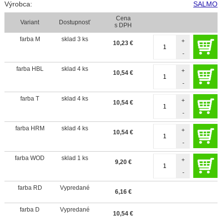
Výrobca:
SALMO
Cena
Variant
Dostupnosť
s DPH
farba M
sklad 3 ks
+
10,23
€
-
farba HBL
sklad 4 ks
+
10,54
€
-
farba T
sklad 4 ks
+
10,54
€
-
farba HRM
sklad 4 ks
+
10,54
€
-
farba WOD
sklad 1 ks
+
9,20
€
-
farba RD
Vypredané
6,16
€
farba D
Vypredané
10,54
€