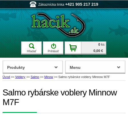
+421 905 217 219
Zákaznícka linka
0
ks
0,00 €
Hľadať
Prihlásiť
Produkty
Menu
Úvod
>>
Voblery
>>
Salmo
>>
Minow
>>
Salmo rybárske voblery Minnow M7F
Salmo rybárske voblery Minnow
M7F