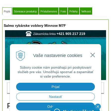
Popis
Súvisiace produkty
Príslušenstvo
Foto
Prílohy
Veľkosti
Salmo rybárske voblery Minnow M7F