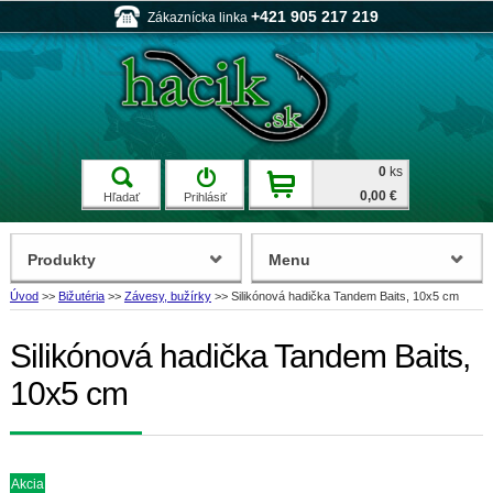
+421 905 217 219
Zákaznícka linka
0
ks
0,00 €
Hľadať
Prihlásiť
Produkty
Menu
Úvod
>>
Bižutéria
>>
Závesy, bužírky
>>
Silikónová hadička Tandem Baits, 10x5 cm
Silikónová hadička Tandem Baits,
10x5 cm
Akcia