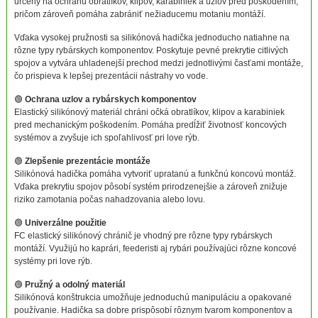
určený na ochranu obratlíkov, klipov, karabiniek a uzlov pred poškodením,
pričom zároveň pomáha zabrániť nežiaducemu motaniu montáží.
Vďaka vysokej pružnosti sa silikónová hadička jednoducho natiahne na
rôzne typy rybárskych komponentov. Poskytuje pevné prekrytie citlivých
spojov a vytvára uhladenejší prechod medzi jednotlivými časťami montáže,
čo prispieva k lepšej prezentácii nástrahy vo vode.
🟢
Ochrana uzlov a rybárskych komponentov
Elastický silikónový materiál chráni očká obratlíkov, klipov a karabiniek
pred mechanickým poškodením. Pomáha predĺžiť životnosť koncových
systémov a zvyšuje ich spoľahlivosť pri love rýb.
🟢
Zlepšenie prezentácie montáže
Silikónová hadička pomáha vytvoriť upratanú a funkčnú koncovú montáž.
Vďaka prekrytiu spojov pôsobí systém prirodzenejšie a zároveň znižuje
riziko zamotania počas nahadzovania alebo lovu.
🟢
Univerzálne použitie
FC elastický silikónový chránič je vhodný pre rôzne typy rybárskych
montáží. Využijú ho kaprári, feederisti aj rybári používajúci rôzne koncové
systémy pri love rýb.
🟢
Pružný a odolný materiál
Silikónová konštrukcia umožňuje jednoduchú manipuláciu a opakované
používanie. Hadička sa dobre prispôsobí rôznym tvarom komponentov a