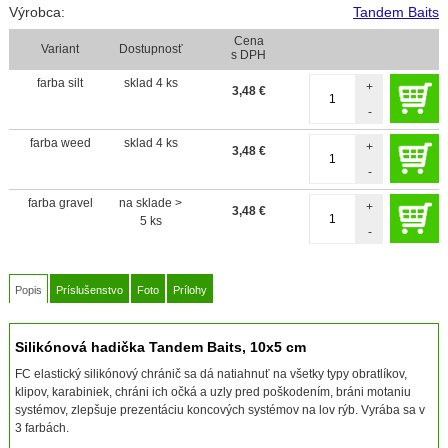
Výrobca:
Tandem Baits
Cena
Variant
Dostupnosť
s DPH
farba silt
sklad 4 ks
+
3,48
€
-
farba weed
sklad 4 ks
+
3,48
€
-
farba gravel
na sklade >
+
3,48
€
5 ks
-
Popis
Príslušenstvo
Foto
Prílohy
Silikónová hadička Tandem Baits, 10x5 cm
FC elastický silikónový chránič sa dá natiahnuť na všetky typy obratlíkov,
klipov, karabiniek, chráni ich očká a uzly pred poškodením, bráni motaniu
systémov, zlepšuje prezentáciu koncových systémov na lov rýb. Vyrába sa v
3 farbách.