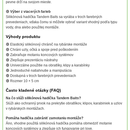
pevne drží na svojom mieste.
🟢
Výber z viacerých farieb
Silikónová hadička Tandem Baits sa vyrába v troch farebných
prevedeniach, vďaka čomu si môžete vybrať variant vhodný podľa typu
vody, dna alebo použitej montáže.
Výhody produktu
🟢 Elastický silikónový chránič na rybárske montáže
🟢 Chráni uzly, očká a spoje pred poškodením
🟢 Zabraňuje motaniu koncových systémov
🟢 Zlepšuje prezentáciu nástrahy
🟢 Univerzálne použitie na obratlíky, klipy a karabínky
🟢 Jednoduché natiahnutie a manipulácia
🟢 Dostupná v troch farebných prevedeniach
🟢 Rozmer 10 × 5 cm
Často kladené otázky (FAQ)
Na čo slúži silikónová hadička Tandem Baits?
Slúži ako ochranný prvok na prekrytie obratlíkov, klipov, karabiniek a uzlov
v rybárskych montážach.
Pomáha hadička zabrániť zamotaniu montáže?
Áno, vhodne použitá silikónová hadička pomáha obmedziť motanie
koncových systémov a zlepšuje ich fungovanie pri love.