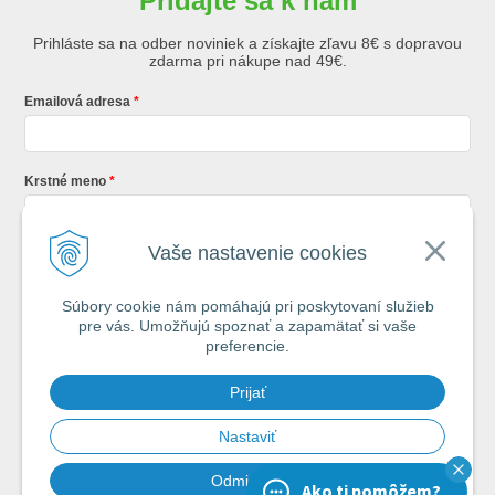
Pridajte sa k nám
Prihláste sa na odber noviniek a získajte zľavu 8€ s dopravou
zdarma pri nákupe nad 49€.
Emailová adresa
Krstné meno
Vaše nastavenie cookies
Registráciou súhlasíte so
všeobecnými obchodnými podmienkami AZ
Rybár
s.r.o.
Súbory cookie nám pomáhajú pri poskytovaní služieb
pre vás. Umožňujú spoznať a zapamätať si vaše
*
preferencie.
Každý týždeň si od nás nájdete v schránke : 1x Rybársky Poradca a 1x
Prijať
akčná ponuka. 1x mesačne prehľad nových článkov z nášho blogu.
Ochrana vašich osobných údajov je pre nás na 1. mieste.
Zoznámte sa s
našimi zásadami spracovania osobných údajov
Nastaviť
Odmietnuť
Ako ti pomôžem?