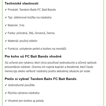
Technické vlastnosti
✔ Produkt: Tandem Baits FC Bait Bands
✔ Typ: silikónové krúžky na nástrahy
✔ Balenie: 3 ks
✔ Farby: prírodná, žltá, červená, čierna
✔ Materiál: pružný silikón
✔ Funkcia: uchytenie peliet a boilies na montáži
Pre koho sú FC Bait Bands vhodné
Sú určené pre rybárov, ktorí chcú používať jednoduchý a účinný spôsob
prezentácie nástrah. Ocenia ich najmä kaprári a feederisti, ktorí často
menia typ alebo veľkosť nástrahy podľa aktuálnej situácie pri vode.
Prečo si vybrať Tandem Baits FC Bait Bands
✔ Jednoduché použitie
✔ Rýchla výmena nástrahy
✔ Vhodné pre boilies aj pelety