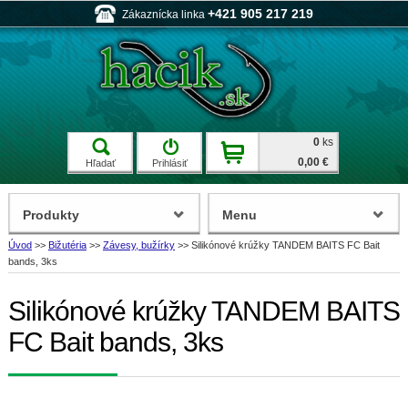
+421 905 217 219
Zákaznícka linka
0
ks
0,00 €
Hľadať
Prihlásiť
Produkty
Menu
Úvod
>>
Bižutéria
>>
Závesy, bužírky
>>
Silikónové krúžky TANDEM BAITS FC Bait
bands, 3ks
Silikónové krúžky TANDEM BAITS
FC Bait bands, 3ks