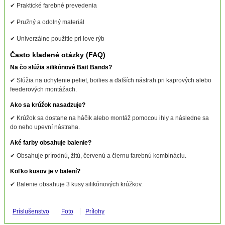
✔ Praktické farebné prevedenia
✔ Pružný a odolný materiál
✔ Univerzálne použitie pri love rýb
Často kladené otázky (FAQ)
Na čo slúžia silikónové Bait Bands?
✔ Slúžia na uchytenie peliet, boilies a ďalších nástrah pri kaprových alebo
feederových montážach.
Ako sa krúžok nasadzuje?
✔ Krúžok sa dostane na háčik alebo montáž pomocou ihly a následne sa
do neho upevní nástraha.
Aké farby obsahuje balenie?
✔ Obsahuje prírodnú, žltú, červenú a čiernu farebnú kombináciu.
Koľko kusov je v balení?
✔ Balenie obsahuje 3 kusy silikónových krúžkov.
Príslušenstvo
Foto
Prílohy