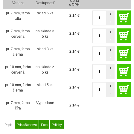
Cena
Variant
Dostupnosť
s DPH
pr. 7 mm, farba
sklad 5 ks
+
2,14
€
žltá
-
pr. 7 mm, farba
na sklade >
+
2,14
€
červená
5 ks
-
pr. 7 mm, farba
sklad 3 ks
+
2,14
€
čierna
-
pr. 10 mm, farba
na sklade >
+
2,14
€
červená
5 ks
-
pr. 10 mm, farba
sklad 5 ks
+
2,14
€
čierna
-
pr. 7 mm, farba
Vypredané
2,14
€
číra
Popis
Príslušenstvo
Foto
Prílohy