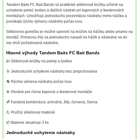
Tandem Baits FC Bait Bands sú praktické silikónové krúžky určené na
uchytenie peliet, boilies a ďalších nástrah pri kaprových a feederových
montážach. Umožňujú jednoduchú prezentáciu nástrahy mimo háčika a
ponúkajú rýchlu výmenu nástrahy počas lovu.
Silikónovú gumičku je možné upevniť na krúžok na háčiku alebo priamo na
montáž. Pomocou ihly sa jednoducho nasadí na háčik a následne sa do
nej vloží požadovaná nástraha.
Hlavné výhody Tandem Baits FC Bait Bands
🎣 Silikónové krúžky na pelety a boilies
🪱 Jednoduché uchytenie nástrahy bez prepichovania
🔄 Rýchla výmena nástrahy počas lovu
⚙️ Vhodné pre rôzne kaprové a feederové montáže
🌈 Farebná kombinácia: prírodná, žltá, červená, čierna
💪 Pružný silikónový materiál
📦 Balenie obsahuje 3 ks
Jednoduché uchytenie nástrahy