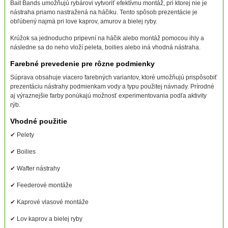
Bait Bands umožňujú rybárovi vytvoriť efektívnu montáž, pri ktorej nie je
nástraha priamo nastražená na háčiku. Tento spôsob prezentácie je
obľúbený najmä pri love kaprov, amurov a bielej ryby.
Krúžok sa jednoducho pripevní na háčik alebo montáž pomocou ihly a
následne sa do neho vloží peleta, boilies alebo iná vhodná nástraha.
Farebné prevedenie pre rôzne podmienky
Súprava obsahuje viacero farebných variantov, ktoré umožňujú prispôsobiť
prezentáciu nástrahy podmienkam vody a typu použitej návnady. Prírodné
aj výraznejšie farby ponúkajú možnosť experimentovania podľa aktivity
rýb.
Vhodné použitie
✔ Pelety
✔ Boilies
✔ Wafter nástrahy
✔ Feederové montáže
✔ Kaprové vlasové montáže
✔ Lov kaprov a bielej ryby